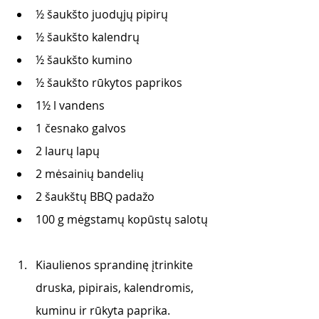
½ šaukšto juodųjų pipirų
½ šaukšto kalendrų
½ šaukšto kumino
½ šaukšto rūkytos paprikos
1½ l vandens
1 česnako galvos
2 laurų lapų
2 mėsainių bandelių
2 šaukštų BBQ padažo
100 g mėgstamų kopūstų salotų
Kiaulienos sprandinę įtrinkite 
druska, pipirais, kalendromis, 
kuminu ir rūkyta paprika.