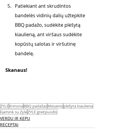
Patiekiant ant skrudintos 
bandelės vidinių dalių užtepkite 
BBQ padažo, sudėkite plėšytą 
kiaulieną, ant viršaus sudėkite 
kopūstų salotas ir viršutinę 
bandelę.
Skanaus! 
ZYLE
Krinona
BBQ padažas
Mėsainis
plėšyta kiauliena
Gamink su Zyle
ZYLE greitpuodis
VERDU IR KEPU
RECEPTAI