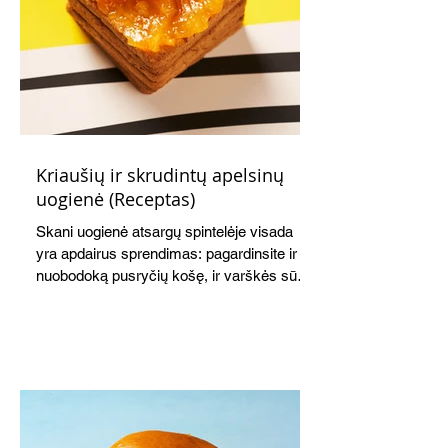
Kriaušių ir skrudintų apelsinų
uogienė (Receptas)
Skani uogienė atsargų spintelėje visada
yra apdairus sprendimas: pagardinsite ir
nuobodoką pusryčių košę, ir varškės sūrį,
o patiekę su mėgstamais sausainiais
pavaišinsite netikėtus svečius. Praktiškas
patarimas: laikykite uogienę nedideliuose
indeliuose.