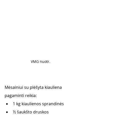
VMG nuotr. 
Mėsainiui su plėšyta kiauliena 
pagaminti reikia:
1 kg kiaulienos sprandinės
½ šaukšto druskos