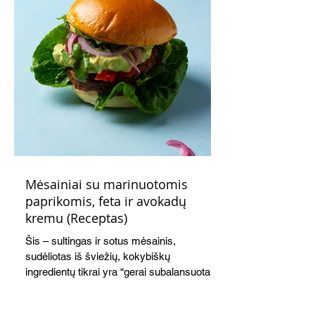
Mėsainiai su marinuotomis
paprikomis, feta ir avokadų
kremu (Receptas)
Šis – sultingas ir sotus mėsainis,
sudėliotas iš šviežių, kokybiškų
ingredientų tikrai yra “gerai subalansuotas
maistas”. Sotus, gardintas marinuotomis
paprikomis, trupinta feta ir švelniu avokadų