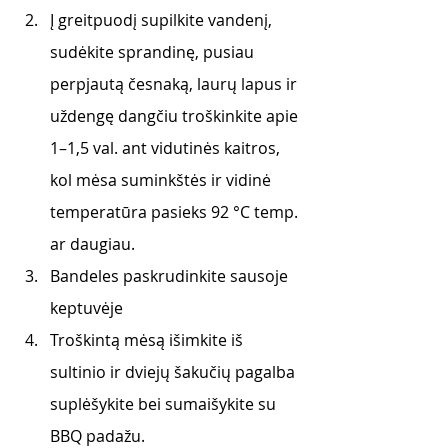
Į greitpuodį supilkite vandenį, 
sudėkite sprandinę, pusiau 
perpjautą česnaką, laurų lapus ir 
uždengę dangčiu troškinkite apie 
1–1,5 val. ant vidutinės kaitros, 
kol mėsa suminkštės ir vidinė 
temperatūra pasieks 92 °C temp. 
ar daugiau.
Bandeles paskrudinkite sausoje 
keptuvėje
Troškintą mėsą išimkite iš 
sultinio ir dviejų šakučių pagalba 
suplėšykite bei sumaišykite su 
BBQ padažu.