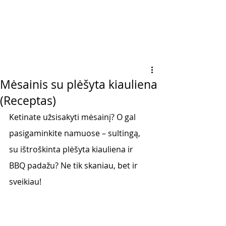
Mėsainis su plėšyta kiauliena
(Receptas)
Ketinate užsisakyti mėsainį? O gal 
pasigaminkite namuose – sultingą, 
su ištroškinta plėšyta kiauliena ir 
BBQ padažu? Ne tik skaniau, bet ir 
sveikiau! 