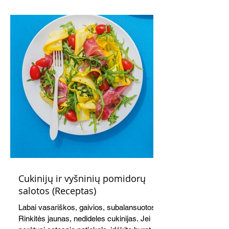
kremu labai tik pietums ar nevėlyvai
vakarienei, o ypač – visiems vasaros
susibėgimams ant pievelės prie namų.
Nepamirškite ir gėrimų. Prie šio mėsainio
skaniai dera gaivus aviečių ir apelsinų
kokteilis.
Cukinijų ir vyšninių pomidorų
salotos (Receptas)
Labai vasariškos, gaivios, subalansuotos.
Rinkitės jaunas, nedideles cukinijas. Jei