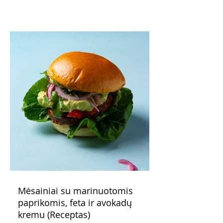
patarimas: laikykite uogienę nedideliuose
indeliuose.
Mėsainiai su marinuotomis
paprikomis, feta ir avokadų
kremu (Receptas)