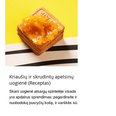
Kriaušių ir skrudintų apelsinų
uogienė (Receptas)
Skani uogienė atsargų spintelėje visada
yra apdairus sprendimas: pagardinsite ir
nuobodoką pusryčių košę, ir varškės sūrį,
o patiekę su mėgstamais sausainiais
pavaišinsite netikėtus svečius. Praktiškas