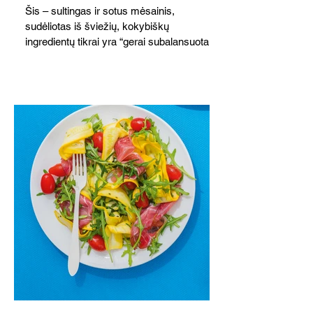
Šis – sultingas ir sotus mėsainis,
sudėliotas iš šviežių, kokybiškų
ingredientų tikrai yra “gerai subalansuotas
maistas”. Sotus, gardintas marinuotomis
paprikomis, trupinta feta ir švelniu avokadų
kremu labai tik pietums ar nevėlyvai
vakarienei, o ypač – visiems vasaros
susibėgimams ant pievelės prie namų.
Nepamirškite ir gėrimų. Prie šio mėsainio
skaniai dera gaivus aviečių ir apelsinų
kokteilis.