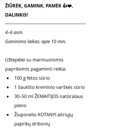
ŽIŪRĖK, GAMINK, PAMĖK 👍❤️, 
DALINKIS! 
4–6 asm. 
Gaminimo laikas: apie 10 min.
Užtepėlei su marinuotomis 
paprikomis pagaminti reikia:
100 g fetos sūrio
1 šaukšto kreminio varškės sūrio
30–50 ml ŽEMAITIJOS natūralaus 
pieno
Žiupsnelio KOTANYI aitriųjų 
paprikų dribsnių