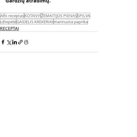
Gardžių atradimų.
Alfo receptas
KOTANYI
ŽEMAITIJOS PIENAS
SPILVA
užtepėlė
GAIDELIS KREKERIAI
marinuota paprika
RECEPTAI