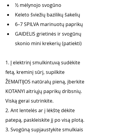
½ mėlynojo svogūno
Keleto šviežių bazilikų šakelių
6–7 SPILVA marinuotų paprikų
GAIDELIS grietinės ir svogūnų 
skonio mini krekerių (patiekti)
1. Į elektrinį smulkintuvą sudėkite 
fetą, kreminį sūrį, supilkite 
ŽEMAITIJOS natūralų pieną, įberkite 
KOTANYI aitriųjų paprikų dribsnių. 
Viską gerai sutrinkite. 
2. Ant lentelės ar į lėkštę dėkite 
patepą, paskleiskite jį po visą plotą. 
3. Svogūną supjaustykite smulkiais 