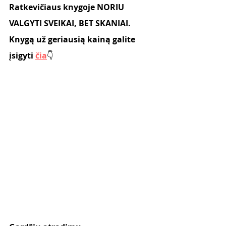
Ratkevičiaus knygoje NORIU 
VALGYTI SVEIKAI, BET SKANIAI.
Knygą už geriausią kainą galite 
įsigyti 
čia
👇