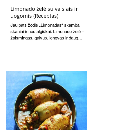
Limonado želė su vaisiais ir
uogomis (Receptas)
Jau pats žodis „Limonadas“ skamba
skaniai ir nostalgiškai. Limonado želė –
žaismingas, gaivus, lengvas ir daug
žadantis desertas, kuris tęsi visus savo
pažadus. Gaivus greipfrutų limonadas
subtiliai papildo saldžius vaisius, o ledų
kaušelis suteikia desertui ypatingo
švelnumo.