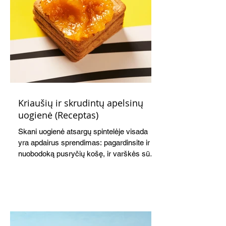
Kriaušių ir skrudintų apelsinų
uogienė (Receptas)
Skani uogienė atsargų spintelėje visada
yra apdairus sprendimas: pagardinsite ir
nuobodoką pusryčių košę, ir varškės sūrį,
o patiekę su mėgstamais sausainiais
pavaišinsite netikėtus svečius. Praktiškas
patarimas: laikykite uogienę nedideliuose
indeliuose.