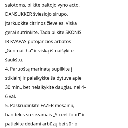
salotoms, pilkite baltojo vyno acto, 
DANSUKKER šviesiojo sirupo, 
įtarkuokite citrinos žievelės. Viską 
gerai sutrinkite. Tada pilkite SKONIS 
IR KVAPAS putojančios arbatos 
„Genmaicha“ ir viską išmaišykite 
šaukštu. 
4. Paruoštą marinatą supilkite į 
stiklainį ir palaikykite šaldytuve apie 
30 min., bet nelaikykite daugiau nei 4–
6 val.
5. Paskrudinkite FAZER mėsainių 
bandeles su sezamais „Street food“ ir 
patiekite dėdami arbūzų bei sūrio 