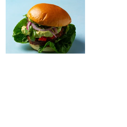
Mėsainiai su marinuotomis
paprikomis, feta ir avokadų
kremu (Receptas)
Šis – sultingas ir sotus mėsainis,
sudėliotas iš šviežių, kokybiškų
ingredientų tikrai yra “gerai subalansuotas
maistas”. Sotus, gardintas marinuotomis