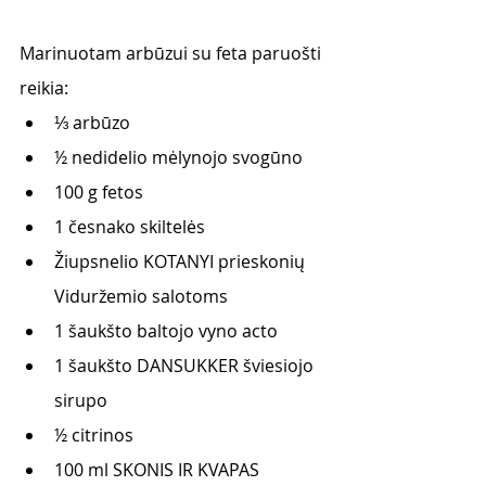
Marinuotam arbūzui su feta paruošti 
reikia:
⅓ arbūzo
½ nedidelio mėlynojo svogūno
100 g fetos
1 česnako skiltelės
Žiupsnelio KOTANYI prieskonių 
Viduržemio salotoms
1 šaukšto baltojo vyno acto
1 šaukšto DANSUKKER šviesiojo 
sirupo
½ citrinos
100 ml SKONIS IR KVAPAS 