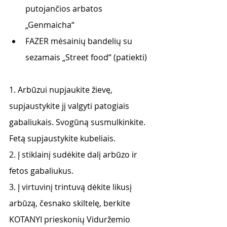
putojančios arbatos 
„Genmaicha“ 
FAZER mėsainių bandelių su 
sezamais „Street food“ (patiekti)
1. Arbūzui nupjaukite žievę, 
supjaustykite jį valgyti patogiais 
gabaliukais. Svogūną susmulkinkite. 
Fetą supjaustykite kubeliais.
2. Į stiklainį sudėkite dalį arbūzo ir 
fetos gabaliukus.
3. Į virtuvinį trintuvą dėkite likusį 
arbūzą, česnako skiltelę, berkite 
KOTANYI prieskonių Viduržemio 