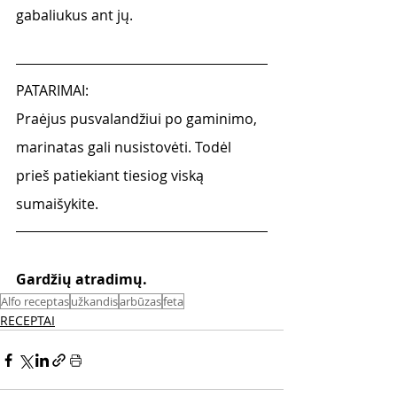
gabaliukus ant jų.  
PATARIMAI:
Praėjus pusvalandžiui po gaminimo, 
marinatas gali nusistovėti. Todėl 
prieš patiekiant tiesiog viską 
sumaišykite. 
Gardžių atradimų.
Alfo receptas
užkandis
arbūzas
feta
RECEPTAI