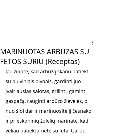
MARINUOTAS ARBŪZAS SU
FETOS SŪRIU (Receptas)
Jau žinote, kad arbūzą skanu patiekti 
su bulviniais blynais, gardinti juo 
įvairiausias salotas, grilinti, gaminti 
gaspačą, rauginti arbūzo žieveles, o 
nuo šiol dar ir marinuosite jį česnako 
ir prieskoninių žolelių marinate, kad 
vėliau patiektumėte su feta! Gardu 