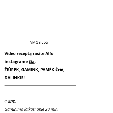
VMG nuotr. 
Video receptą rasite Alfo 
instagrame 
čia
.
ŽIŪRĖK, GAMINK, PAMĖK 👍❤️, 
DALINKIS! 
4 asm. 
Gaminimo laikas: apie 20 min.