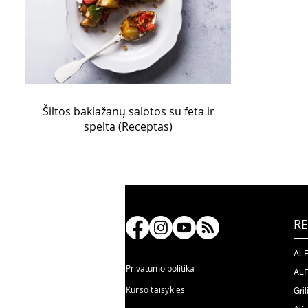
Šiltos baklažanų salotos su feta ir
spelta (Receptas)
RE
ALF
Privatumo politika
ALF
Kurso taisyklės
Gril