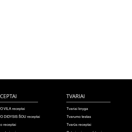
CEPTAI
TVARIAI
O VILA receptai
Tvariai knyga
O DIDYSIS ŠOU receptai
Tvarumo testas
io receptai
Tvarūs receptai