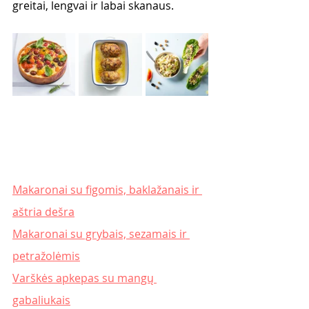
greitai, lengvai ir labai skanaus. 
Makaronai su figomis, baklažanais ir 
aštria dešra
Makaronai su grybais, sezamais ir 
petražolėmis
Varškės apkepas su mangų 
gabaliukais