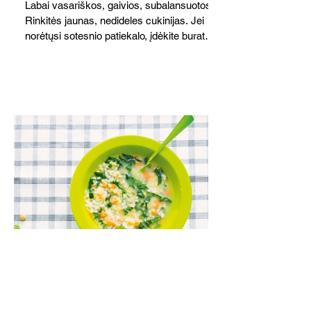
Labai vasariškos, gaivios, subalansuotos.
Rinkitės jaunas, nedideles cukinijas. Jei
norėtųsi sotesnio patiekalo, įdėkite buratos
ar mocarelos, pabarstykite skrudintomis
kedrinėmis pinijomis, patiekite su pilno
grūdo duona arba virtu perliniu kuskusu.