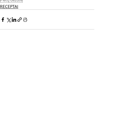
Pietų dėžutė
RECEPTAI