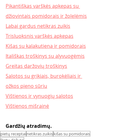
Pikantiškas varškės apkepas su 
džiovintais pomidorais ir žolelėmis
Labai gardus netikras zuikis
Trisluoksnis varškės apkepas
Kišas su kalakutiena ir pomidorais
Itališkas troškinys su alyvuogėmis
Greitas daržovių troškinys
Salotos su grikiais, burokėliais ir 
ožkos pieno sūriu
Vištienos ir vynuogių salotos
Vištienos mišrainė
Gardžių atradimų. 
pietų receptai
netikras zuikis
kišas su pomidorais