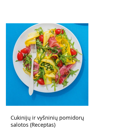
maistas”. Sotus, gardintas marinuotomis
paprikomis, trupinta feta ir švelniu avokadų
kremu labai tik pietums ar nevėlyvai
vakarienei, o ypač – visiems vasaros
susibėgimams ant pievelės prie namų.
Nepamirškite ir gėrimų. Prie šio mėsainio
skaniai dera gaivus aviečių ir apelsinų
kokteilis.
Cukinijų ir vyšninių pomidorų
salotos (Receptas)