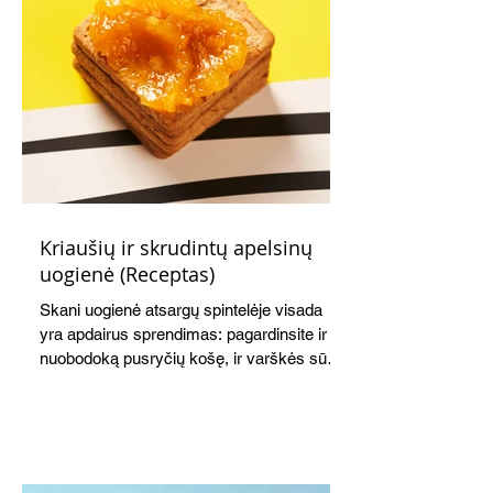
Kriaušių ir skrudintų apelsinų
uogienė (Receptas)
Skani uogienė atsargų spintelėje visada
yra apdairus sprendimas: pagardinsite ir
nuobodoką pusryčių košę, ir varškės sūrį,
o patiekę su mėgstamais sausainiais
pavaišinsite netikėtus svečius. Praktiškas
patarimas: laikykite uogienę nedideliuose
indeliuose.