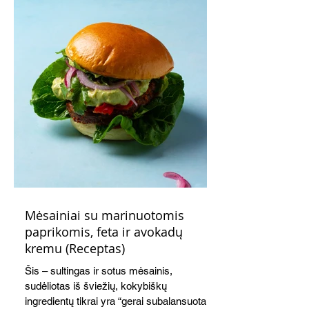
Mėsainiai su marinuotomis
paprikomis, feta ir avokadų
kremu (Receptas)
Šis – sultingas ir sotus mėsainis,
sudėliotas iš šviežių, kokybiškų
ingredientų tikrai yra “gerai subalansuotas