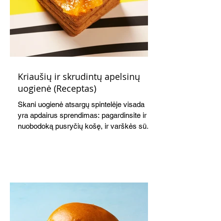
Kriaušių ir skrudintų apelsinų
uogienė (Receptas)
Skani uogienė atsargų spintelėje visada
yra apdairus sprendimas: pagardinsite ir
nuobodoką pusryčių košę, ir varškės sūrį,
o patiekę su mėgstamais sausainiais
pavaišinsite netikėtus svečius. Praktiškas
patarimas: laikykite uogienę nedideliuose
indeliuose.