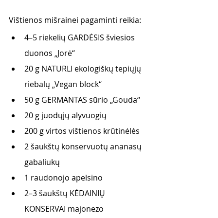
Vištienos mišrainei pagaminti reikia:
4–5 riekelių GARDĖSIS šviesios 
duonos „Jorė“
20 g NATURLI ekologiškų tepiųjų 
riebalų „Vegan block“
50 g GERMANTAS sūrio „Gouda“
20 g juodųjų alyvuogių
200 g virtos vištienos krūtinėlės
2 šaukštų konservuotų ananasų 
gabaliukų
1 raudonojo apelsino
2–3 šaukštų KĖDAINIŲ 
KONSERVAI majonezo 