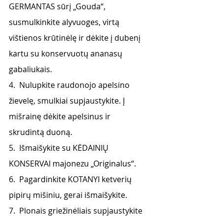
GERMANTAS sūrį „Gouda“, 
susmulkinkite alyvuoges, virtą 
vištienos krūtinėlę ir dėkite į dubenį 
kartu su konservuotų ananasų 
gabaliukais.
4.  Nulupkite raudonojo apelsino 
žievelę, smulkiai supjaustykite. Į 
mišrainę dėkite apelsinus ir 
skrudintą duoną.
5.  Išmaišykite su KĖDAINIŲ 
KONSERVAI majonezu „Originalus“.
6.  Pagardinkite KOTANYI ketverių 
pipirų mišiniu, gerai išmaišykite.
7.  Plonais griežinėliais supjaustykite 