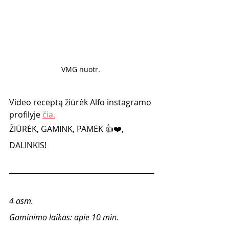
VMG nuotr. 
Video receptą žiūrėk Alfo instagramo 
profilyje 
čia.
ŽIŪRĖK, GAMINK, PAMĖK 👍❤️, 
DALINKIS!
4 asm.
Gaminimo laikas: apie 10 min.