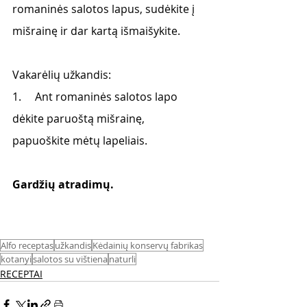
romaninės salotos lapus, sudėkite į 
mišrainę ir dar kartą išmaišykite.
Vakarėlių užkandis:
1.     Ant romaninės salotos lapo 
dėkite paruoštą mišrainę, 
papuoškite mėtų lapeliais.
Gardžių atradimų. 
Alfo receptas
užkandis
Kėdainių konservų fabrikas
kotanyi
salotos su vištiena
naturli
RECEPTAI