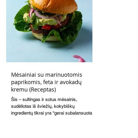
Mėsainiai su marinuotomis
paprikomis, feta ir avokadų
kremu (Receptas)
Šis – sultingas ir sotus mėsainis,
sudėliotas iš šviežių, kokybiškų
ingredientų tikrai yra “gerai subalansuotas
maistas”. Sotus, gardintas marinuotomis
paprikomis, trupinta feta ir švelniu avokadų
kremu labai tik pietums ar nevėlyvai