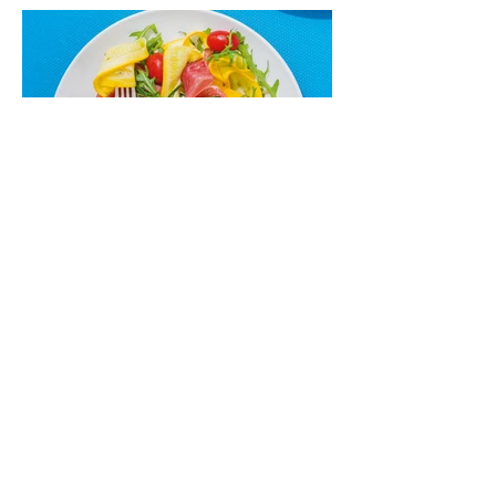
vakarienei, o ypač – visiems vasaros
susibėgimams ant pievelės prie namų.
Nepamirškite ir gėrimų. Prie šio mėsainio
skaniai dera gaivus aviečių ir apelsinų
kokteilis.
Cukinijų ir vyšninių pomidorų
salotos (Receptas)
Labai vasariškos, gaivios, subalansuotos.
Rinkitės jaunas, nedideles cukinijas. Jei
norėtųsi sotesnio patiekalo, įdėkite buratos