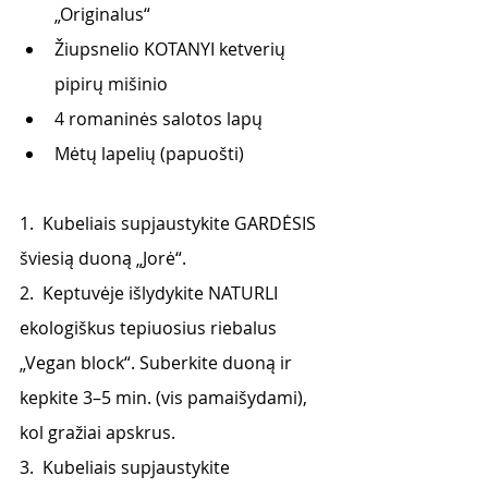
„Originalus“
Žiupsnelio KOTANYI ketverių 
pipirų mišinio
4 romaninės salotos lapų
Mėtų lapelių (papuošti)
1.  Kubeliais supjaustykite GARDĖSIS 
šviesią duoną „Jorė“.
2.  Keptuvėje išlydykite NATURLI 
ekologiškus tepiuosius riebalus 
„Vegan block“. Suberkite duoną ir 
kepkite 3–5 min. (vis pamaišydami), 
kol gražiai apskrus.
3.  Kubeliais supjaustykite 