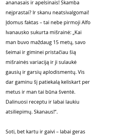
ananasais ir apelsinais! Skamba 
neįprastai? Ir skanu neatsivalgomai! 
Įdomus faktas – tai nebe pirmoji Alfo 
Ivanausko sukurta mišrainė: „Kai 
man buvo maždaug 15 metų, savo 
šeimai ir giminei pristačiau šią 
mišrainės variaciją ir ji sulaukė 
gausių ir garsių aplodismentų. Vis 
dar gaminu šį patiekalą keliskart per 
metus ir man tai būna šventė. 
Dalinuosi receptu ir labai laukiu 
atsiliepimų. Skanaus!“.
Soti, bet kartu ir gaivi – labai geras 