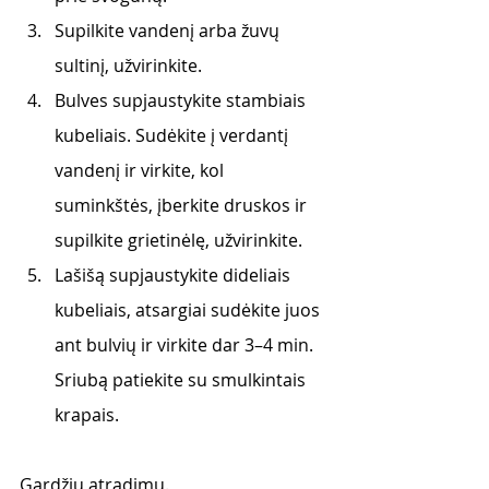
Supilkite vandenį arba žuvų 
sultinį, užvirinkite.  
Bulves supjaustykite stambiais 
kubeliais. Sudėkite į verdantį 
vandenį ir virkite, kol 
suminkštės, įberkite druskos ir 
supilkite grietinėlę, užvirinkite. 
Lašišą supjaustykite dideliais 
kubeliais, atsargiai sudėkite juos 
ant bulvių ir virkite dar 3–4 min.  
Sriubą patiekite su smulkintais 
krapais.
Gardžių atradimų. 