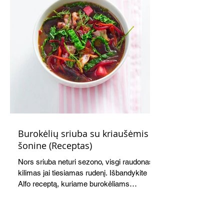
ir pusryčiams, ir pietų dėžutei, ir iškylai.
Burokėlių sriuba su kriaušėmis ir
šonine (Receptas)
Nors sriuba neturi sezono, visgi raudonas
kilimas jai tiesiamas rudenį. Išbandykite
Alfo receptą, kuriame burokėliams
akomponuoja kriaušės. Jauku,
saldžiarūgštiška, sotu, bet lengva.