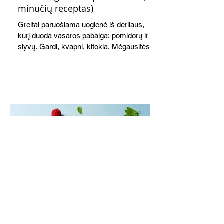
minučių receptas)
Greitai paruošiama uogienė iš derliaus,
kurį duoda vasaros pabaiga: pomidorų ir
slyvų. Gardi, kvapni, kitokia. Mėgausitės
ne tik žiemą. Grilis suteikia savitą akcentą
skoniui ir kvapui, bet galima virti ir ant
viryklės.