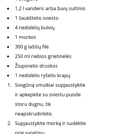
1,2 l vandens arba žuvų sultinio
1 šaukštelio sviesto
4 nedidelių bulvių
1 morkos
300 g lašišų filė
250 ml riebios grietinėlės
Žiupsnelio druskos
1 nedidelio ryšelio krapų
Svogūną smulkiai supjaustykite 
ir apkepkite su sviestu puode 
storu dugnu, tik      
neapskrudinkite. 
Supjaustykite morką ir sudėkite 
prie svogūnų. 