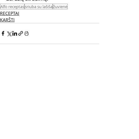
Alfo receptas
sriuba su lašiša
žuvienė
RECEPTAI
KARŠTI