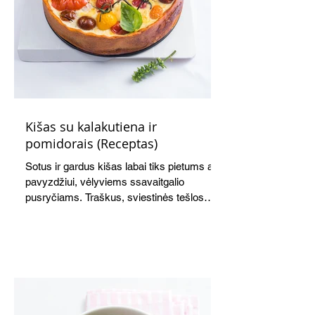
Kišas su kalakutiena ir
pomidorais (Receptas)
Sotus ir gardus kišas labai tiks pietums ar,
pavyzdžiui, vėlyviems ssavaitgalio
pusryčiams. Traškus, sviestinės tešlos
pagrindas, švelnus kiaušinių ir grietinės
įdaras, apskrudusi kalakutiena bei
pomidorai skaniai dera tarpusavyje. Nors
receptas ilgas, tačiau paruošti kišą nėra
sudėtinga. Skanus ir šiltas, ir šaltas.
Atvėsęs tampa tvirtesnis, todėl jį lengviau
gražiai supjaustyti. Net ir šaltas kišas tiks