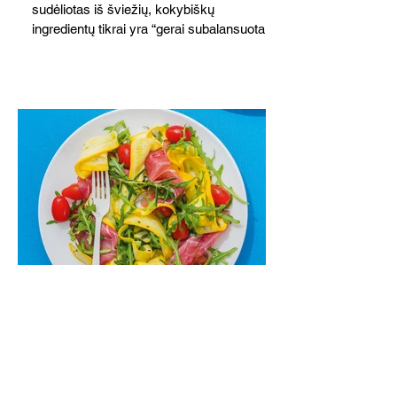
sudėliotas iš šviežių, kokybiškų
ingredientų tikrai yra “gerai subalansuotas
maistas”. Sotus, gardintas marinuotomis
paprikomis, trupinta feta ir švelniu avokadų
kremu labai tik pietums ar nevėlyvai
vakarienei, o ypač – visiems vasaros
susibėgimams ant pievelės prie namų.
Nepamirškite ir gėrimų. Prie šio mėsainio
skaniai dera gaivus aviečių ir apelsinų
kokteilis.
Cukinijų ir vyšninių pomidorų