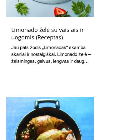
Limonado želė su vaisiais ir
uogomis (Receptas)
Jau pats žodis „Limonadas“ skamba
skaniai ir nostalgiškai. Limonado želė –
žaismingas, gaivus, lengvas ir daug
žadantis desertas, kuris tęsi visus savo
pažadus. Gaivus greipfrutų limonadas
subtiliai papildo saldžius vaisius, o ledų
kaušelis suteikia desertui ypatingo
švelnumo.