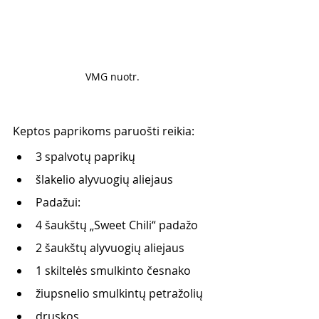
VMG nuotr. 
Keptos paprikoms paruošti reikia:
3 spalvotų paprikų
šlakelio alyvuogių aliejaus
Padažui:
4 šaukštų „Sweet Chili“ padažo
2 šaukštų alyvuogių aliejaus
1 skiltelės smulkinto česnako
žiupsnelio smulkintų petražolių
druskos