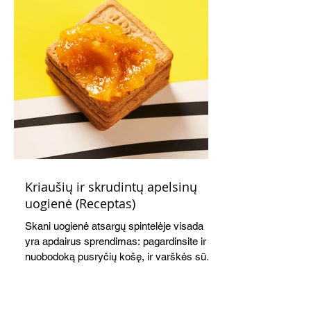
Kriaušių ir skrudintų apelsinų
uogienė (Receptas)
Skani uogienė atsargų spintelėje visada
yra apdairus sprendimas: pagardinsite ir
nuobodoką pusryčių košę, ir varškės sūrį,
o patiekę su mėgstamais sausainiais
pavaišinsite netikėtus svečius. Praktiškas
patarimas: laikykite uogienę nedideliuose