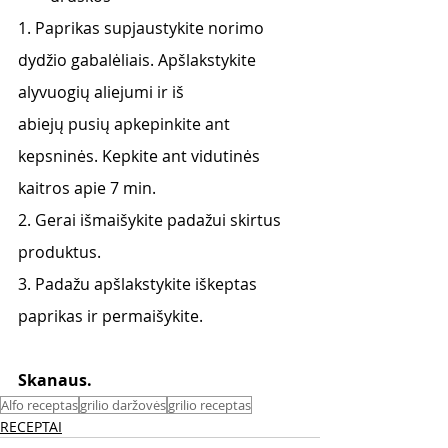
1. Paprikas supjaustykite norimo 
dydžio gabalėliais. Apšlakstykite 
alyvuogių aliejumi ir iš
abiejų pusių apkepinkite ant 
kepsninės. Kepkite ant vidutinės 
kaitros apie 7 min.
2. Gerai išmaišykite padažui skirtus 
produktus.
3. Padažu apšlakstykite iškeptas 
paprikas ir permaišykite.
Skanaus. 
Alfo receptas
grilio daržovės
grilio receptas
RECEPTAI