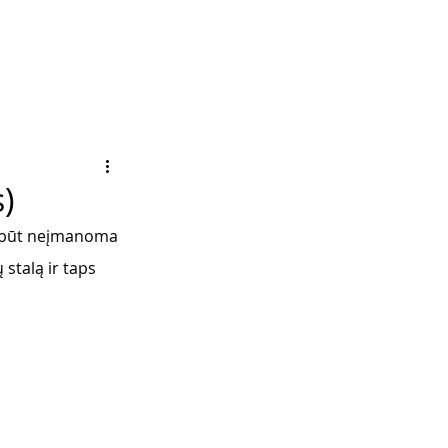
)
turbūt neįmanoma 
 stalą ir taps 