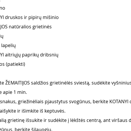
ūno
I druskos ir pipirų mišinio
JOS natūralios grietinės 
ių
 lapelių
I aitriųjų paprikų dribsnių
 (patiekti) 
te ŽEMAITIJOS saldžios grietinėlės sviestą, sudėkite vyšniniu
 apie 1 min. 
snakus, griežinėliais pjaustytus svogūnus, berkite KOTANYI d
išykite ir išimkite iš keptuvės. 
ią grietinę išsukite ir sudėkite į lėkštės centrą, ant viršaus 
ūnus, berkite šilauogių. 