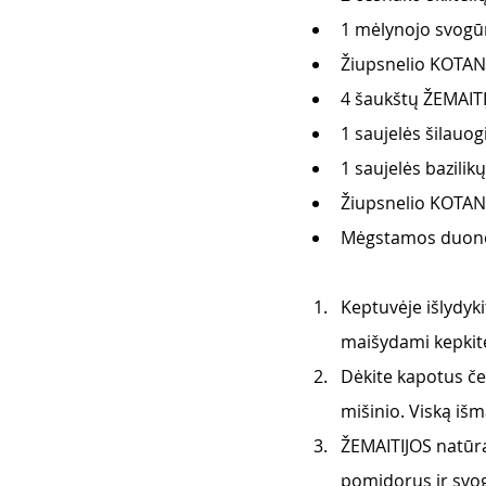
1 mėlynojo svog
Žiupsnelio KOTANY
4 šaukštų ŽEMAITI
1 saujelės šilauog
1 saujelės bazilikų
Žiupsnelio KOTANY
Mėgstamos duonos
Keptuvėje išlydyki
maišydami kepkite
Dėkite kapotus če
mišinio. Viską išma
ŽEMAITIJOS natūral
pomidorus ir svog