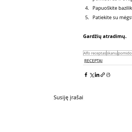
Papuoškite bazilik
Patiekite su mėg
Gardžių atradimų. 
Alfo receptas
skanu
pomidor
RECEPTAI
Susiję įrašai