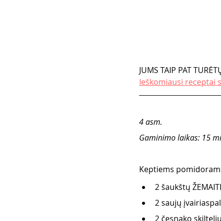
JUMS TAIP PAT TURĖTŲ
Ieškomiausi receptai 
4 asm. 
Gaminimo laikas: 15 mi
Keptiems pomidorams s
2 šaukštų ŽEMAITIJ
2 saujų įvairiasp
2 česnako skilteli