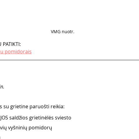
VMG nuotr. 
 PATIKTI:
su pomidorais
n.
u grietine paruošti reikia:
OS saldžios grietinėlės sviesto
alvių vyšninių pomidorų
ų