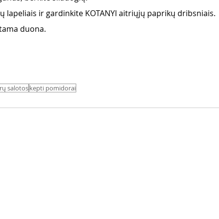
ų lapeliais ir gardinkite KOTANYI aitriųjų paprikų dribsniais. 
stama duona.
ų salotos
kepti pomidorai