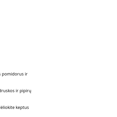
s pomidorus ir 
ruskos ir pipirų 
dėliokite keptus 