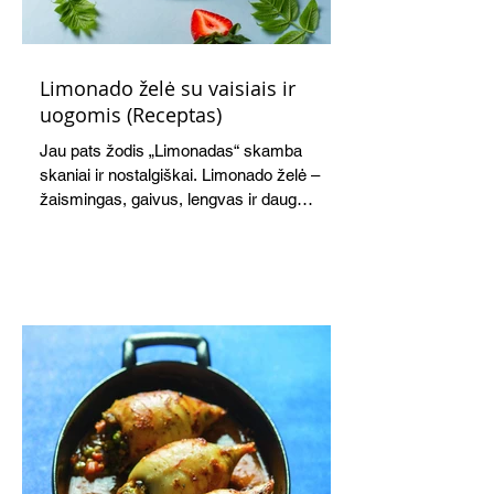
Limonado želė su vaisiais ir
uogomis (Receptas)
Jau pats žodis „Limonadas“ skamba
skaniai ir nostalgiškai. Limonado želė –
žaismingas, gaivus, lengvas ir daug
žadantis desertas, kuris tęsi visus savo
pažadus. Gaivus greipfrutų limonadas
subtiliai papildo saldžius vaisius, o ledų
kaušelis suteikia desertui ypatingo
švelnumo.