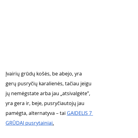
Įvairių grūdų košės, be abejo, yra 
gerų pusryčių karalienės, tačiau jeigu 
jų nemėgstate arba jau „atsivalgėte”, 
yra gera ir, beje, pusryčiautojų jau 
pamėgta, alternatyva – tai 
GAIDELIS 7 
GRŪDAI pusrytainiai
.