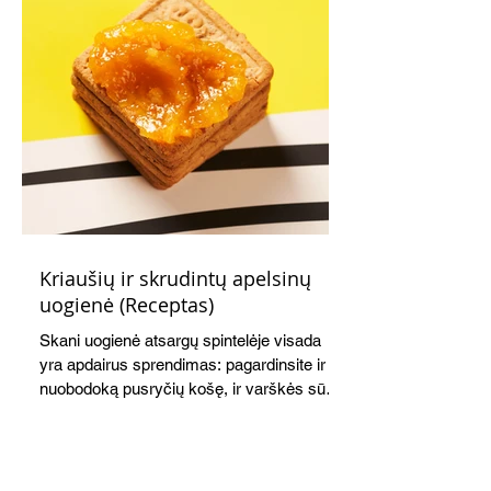
Kriaušių ir skrudintų apelsinų
uogienė (Receptas)
Skani uogienė atsargų spintelėje visada
yra apdairus sprendimas: pagardinsite ir
nuobodoką pusryčių košę, ir varškės sūrį,
o patiekę su mėgstamais sausainiais
pavaišinsite netikėtus svečius. Praktiškas
patarimas: laikykite uogienę nedideliuose
indeliuose.