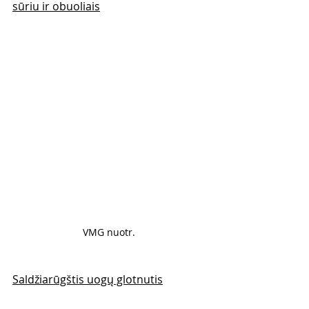
sūriu ir obuoliais
VMG nuotr. 
Saldžiarūgštis uogų glotnutis