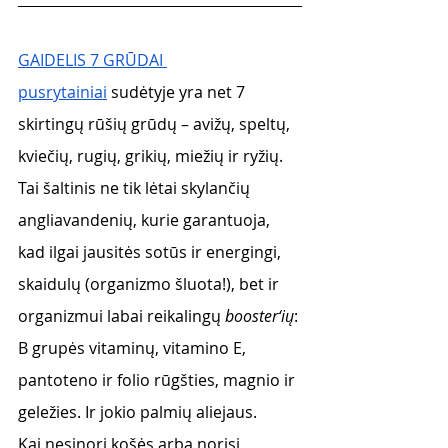
GAIDELIS 7 GRŪDAI 
pusrytainiai
sudėtyje yra net 7 
skirtingų rūšių grūdų – avižų, speltų, 
kviečių, rugių, grikių, miežių ir ryžių. 
Tai šaltinis ne tik lėtai skylančių 
angliavandenių, kurie garantuoja, 
kad ilgai jausitės sotūs ir energingi, 
skaidulų (organizmo šluota!), bet ir 
organizmui labai reikalingų 
booster‘ių
: 
B grupės vitaminų, vitamino E, 
pantoteno ir folio rūgšties, magnio ir 
geležies. Ir jokio palmių aliejaus. 
Kai nesinori košės arba norisi 