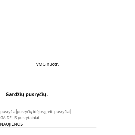
VMG nuotr. 
Gardžių pusryčių. 
pusryčiai
pusryčių idėjos
greiti pusryčiai
GAIDELIS pusrytainiai
NAUJIENOS