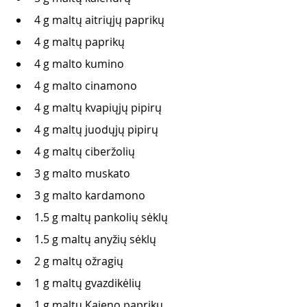
4 g maltų aitriųjų paprikų
4 g maltų paprikų
4 g malto kumino
4 g malto cinamono
4 g maltų kvapiųjų pipirų
4 g maltų juodųjų pipirų
4 g maltų ciberžolių
3 g malto muskato
3 g malto kardamono
1.5 g maltų pankolių sėklų
1.5 g maltų anyžių sėklų
2 g maltų ožragių
1 g maltų gvazdikėlių
1 g maltų Kajeno paprikų