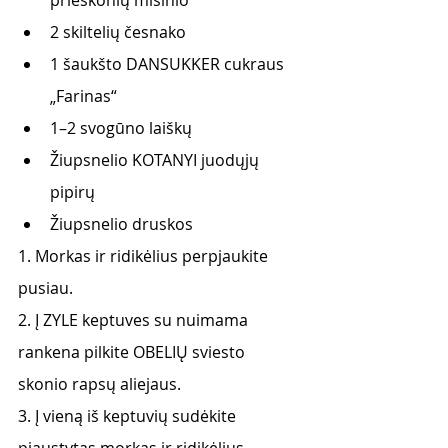
prieskonių mišinio
2 skiltelių česnako
1 šaukšto DANSUKKER cukraus 
„Farinas“
1–2 svogūno laiškų
Žiupsnelio KOTANYI juodųjų 
pipirų
Žiupsnelio druskos
1. Morkas ir ridikėlius perpjaukite 
pusiau.
2. Į ZYLE keptuves su nuimama 
rankena pilkite OBELIŲ sviesto 
skonio rapsų aliejaus.
3. Į vieną iš keptuvių sudėkite 