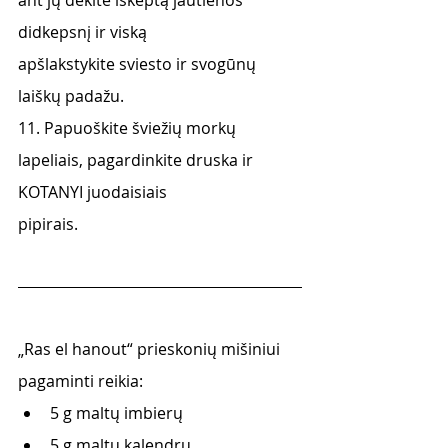
ant jų dėkite iškeptą jautienos 
didkepsnį ir viską
apšlakstykite sviesto ir svogūnų 
laiškų padažu.
11. Papuoškite šviežių morkų 
lapeliais, pagardinkite druska ir 
KOTANYI juodaisiais
pipirais.
„Ras el hanout“ prieskonių mišiniui 
pagaminti reikia:
5 g maltų imbierų
5 g maltų kalendrų