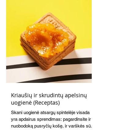
Kriaušių ir skrudintų apelsinų
uogienė (Receptas)
Skani uogienė atsargų spintelėje visada
yra apdairus sprendimas: pagardinsite ir
nuobodoką pusryčių košę, ir varškės sūrį,
o patiekę su mėgstamais sausainiais