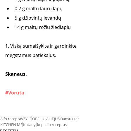
0.2 g maltų laurų lapų
5 g džiovintų levandų
14 g maltų rožių žiedlapių
1. Viską sumaišykite ir gardinkite 
mėgstamus patiekalus.
Skanaus. 
#Voruta
Alfo receptas
ZYLE
OBELIŲ ALIEJUS
Dansukker
KITCHEN ME
Kotanyi
kepsnio receptas
RECEPTAI