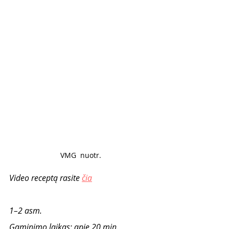
VMG  nuotr. 
Video receptą rasite 
čia
1–2 asm.
Gaminimo laikas: apie 20 min.