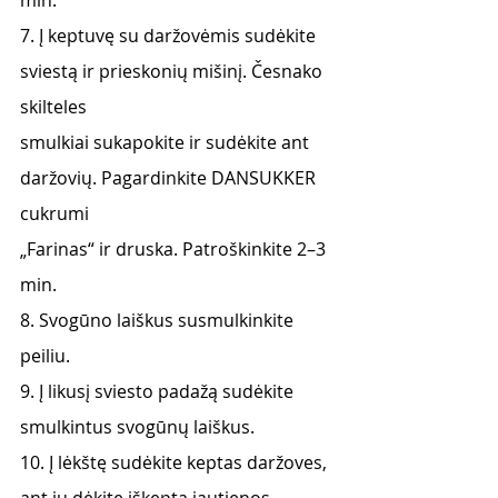
min.
7. Į keptuvę su daržovėmis sudėkite 
sviestą ir prieskonių mišinį. Česnako 
skilteles
smulkiai sukapokite ir sudėkite ant 
daržovių. Pagardinkite DANSUKKER 
cukrumi
„Farinas“ ir druska. Patroškinkite 2–3 
min.
8. Svogūno laiškus susmulkinkite 
peiliu.
9. Į likusį sviesto padažą sudėkite 
smulkintus svogūnų laiškus.
10. Į lėkštę sudėkite keptas daržoves, 