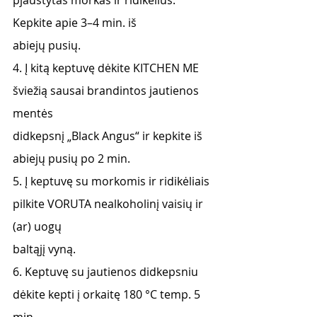
pjaustytas morkas ir ridikėlius. 
Kepkite apie 3–4 min. iš
abiejų pusių.
4. Į kitą keptuvę dėkite KITCHEN ME 
šviežią sausai brandintos jautienos 
mentės
didkepsnį „Black Angus“ ir kepkite iš 
abiejų pusių po 2 min.
5. Į keptuvę su morkomis ir ridikėliais 
pilkite VORUTA nealkoholinį vaisių ir 
(ar) uogų
baltąjį vyną.
6. Keptuvę su jautienos didkepsniu 
dėkite kepti į orkaitę 180 °C temp. 5 