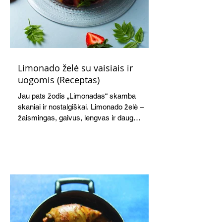
Limonado želė su vaisiais ir
uogomis (Receptas)
Jau pats žodis „Limonadas“ skamba
skaniai ir nostalgiškai. Limonado želė –
žaismingas, gaivus, lengvas ir daug
žadantis desertas, kuris tęsi visus savo
pažadus. Gaivus greipfrutų limonadas
subtiliai papildo saldžius vaisius, o ledų
kaušelis suteikia desertui ypatingo
švelnumo.