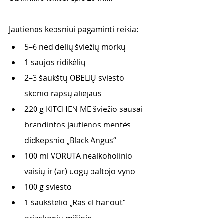
Jautienos kepsniui pagaminti reikia:
5–6 nedidelių šviežių morkų
1 saujos ridikėlių
2–3 šaukštų OBELIŲ sviesto 
skonio rapsų aliejaus
220 g KITCHEN ME šviežio sausai 
brandintos jautienos mentės 
didkepsnio „Black Angus“
100 ml VORUTA nealkoholinio 
vaisių ir (ar) uogų baltojo vyno
100 g sviesto
1 šaukštelio „Ras el hanout“ 