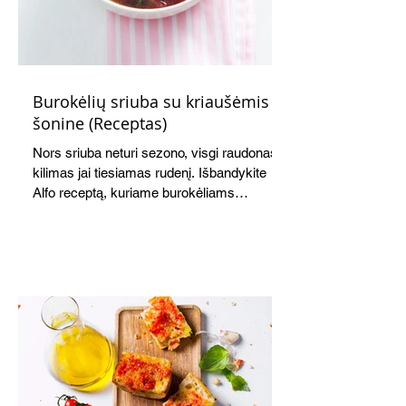
Burokėlių sriuba su kriaušėmis ir
šonine (Receptas)
Nors sriuba neturi sezono, visgi raudonas
kilimas jai tiesiamas rudenį. Išbandykite
Alfo receptą, kuriame burokėliams
akomponuoja kriaušės. Jauku,
saldžiarūgštiška, sotu, bet lengva.