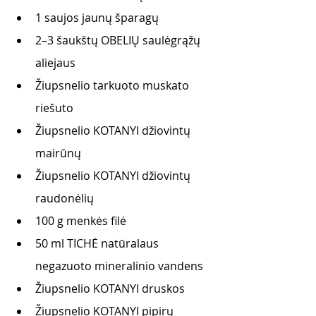
1 saujos jaunų šparagų
2–3 šaukštų OBELIŲ saulėgrąžų 
aliejaus
Žiupsnelio tarkuoto muskato 
riešuto
Žiupsnelio KOTANYI džiovintų 
mairūnų
Žiupsnelio KOTANYI džiovintų 
raudonėlių
100 g menkės filė
50 ml TICHĖ natūralaus 
negazuoto mineralinio vandens
Žiupsnelio KOTANYI druskos
Žiupsnelio KOTANYI pipirų 