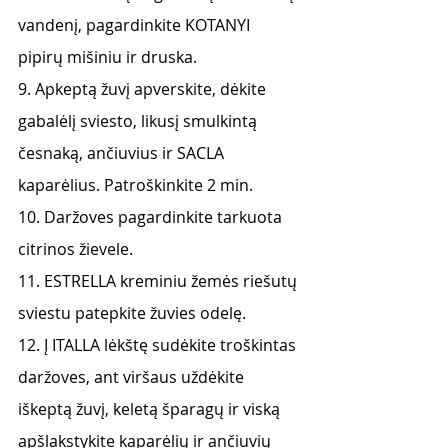
vandenį, pagardinkite KOTANYI 
pipirų mišiniu ir druska.
9. Apkeptą žuvį apverskite, dėkite 
gabalėlį sviesto, likusį smulkintą 
česnaką, ančiuvius ir SACLA 
kaparėlius. Patroškinkite 2 min.
10. Daržoves pagardinkite tarkuota 
citrinos žievele.
11. ESTRELLA kreminiu žemės riešutų 
sviestu patepkite žuvies odelę.
12. Į ITALLA lėkštę sudėkite troškintas 
daržoves, ant viršaus uždėkite 
iškeptą žuvį, keletą šparagų ir viską 
apšlakstykite kaparėlių ir ančiuvių 