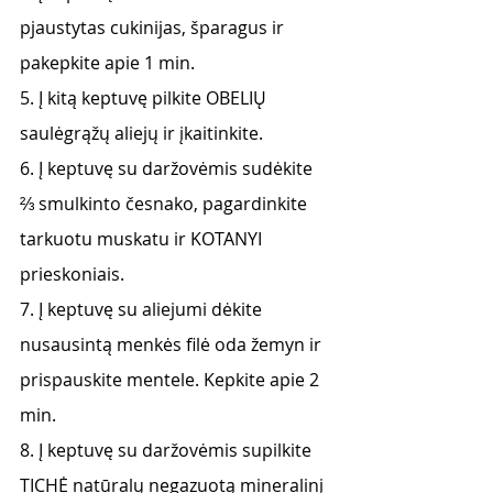
pjaustytas cukinijas, šparagus ir 
pakepkite apie 1 min.
5. Į kitą keptuvę pilkite OBELIŲ 
saulėgrąžų aliejų ir įkaitinkite.
6. Į keptuvę su daržovėmis sudėkite 
⅔ smulkinto česnako, pagardinkite 
tarkuotu muskatu ir KOTANYI 
prieskoniais.
7. Į keptuvę su aliejumi dėkite 
nusausintą menkės filė oda žemyn ir 
prispauskite mentele. Kepkite apie 2 
min.
8. Į keptuvę su daržovėmis supilkite 
TICHĖ natūralų negazuotą mineralinį 