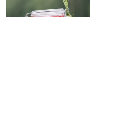
Grilio uogienė su pomidorais (15
minučių receptas)
Greitai paruošiama uogienė iš derliaus,
kurį duoda vasaros pabaiga: pomidorų ir
slyvų. Gardi, kvapni, kitokia. Mėgausitės
ne tik žiemą. Grilis suteikia savitą akcentą
skoniui ir kvapui, bet galima virti ir ant