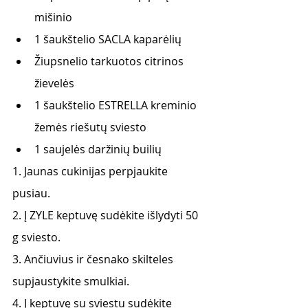
mišinio
1 šaukštelio SACLA kaparėlių
Žiupsnelio tarkuotos citrinos 
žievelės
1 šaukštelio ESTRELLA kreminio 
žemės riešutų sviesto
1 saujelės daržinių builių
1. Jaunas cukinijas perpjaukite 
pusiau.
2. Į ZYLE keptuvę sudėkite išlydyti 50 
g sviesto.
3. Ančiuvius ir česnako skilteles 
supjaustykite smulkiai.
4. Į keptuvę su sviestu sudėkite 