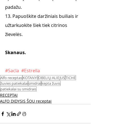
padažu.
13. Papuoškite daržiniais builiais ir 
užtarkuokite šiek tiek citrinos 
žievelės.
Skanaus. 
#Sacla
#Estrella
Alfo receptas
KOTANYI
OBELIŲ ALIEJUS
TICHĖ
žuvies patiekalai
smidrai
kepta žuvis
patiekalai su smidrais
RECEPTAI
ALFO DIDYSIS ŠOU receptai