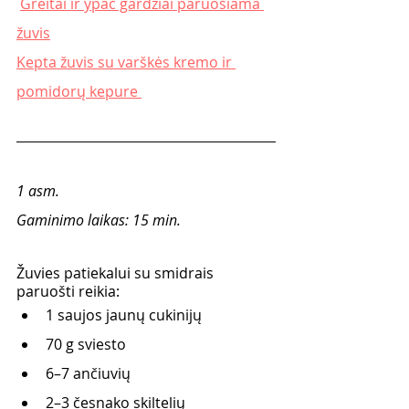
Greitai ir ypač gardžiai paruošiama 
žuvis
Kepta žuvis su varškės kremo ir 
pomidorų kepure 
1 asm.
Gaminimo laikas: 15 min.
Žuvies patiekalui su smidrais 
paruošti reikia:
1 saujos jaunų cukinijų
70 g sviesto
6–7 ančiuvių
2–3 česnako skiltelių