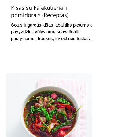
Kišas su kalakutiena ir
pomidorais (Receptas)
Sotus ir gardus kišas labai tiks pietums ar,
pavyzdžiui, vėlyviems ssavaitgalio
pusryčiams. Traškus, sviestinės tešlos
pagrindas, švelnus kiaušinių ir grietinės
įdaras, apskrudusi kalakutiena bei
pomidorai skaniai dera tarpusavyje. Nors
receptas ilgas, tačiau paruošti kišą nėra
sudėtinga. Skanus ir šiltas, ir šaltas.
Atvėsęs tampa tvirtesnis, todėl jį lengviau
gražiai supjaustyti. Net ir šaltas kišas tiks
ir pusryčiams, ir pietų dėžutei, ir iškylai.