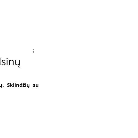
lsinų
. Sklindžių su 