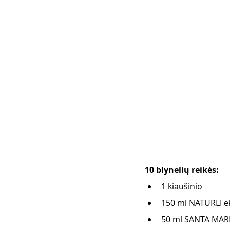
10 blynelių reikės: 
1 kiaušinio
150 ml NATURLI ek
50 ml SANTA MARI