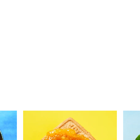
Traškūs, skirtingų įdarų
Grei
plonieji blyneliai, kurie
blyne
nustebins visą šeimą
bana