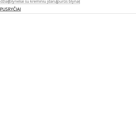
ndžiai
blyneliai su kreminiu įdaru
purūs blynai
 PUSRYČIAI