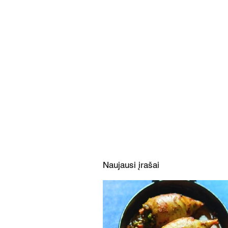
Vienas didelis orkaitėje
keptas blynas su slyvomis ir
uogomis (Receptas)
Naujausi įrašai