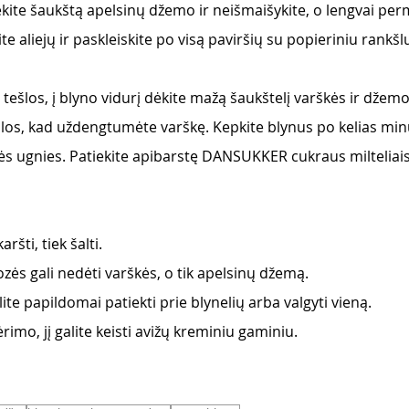
dėkite šaukštą apelsinų džemo ir neišmaišykite, o lengvai per
ite aliejų ir paskleiskite po visą paviršių su popieriniu rankš
 
tešlos, į blyno vidurį dėkite mažą šaukštelį varškės ir džemo
šlos, kad uždengtumėte varškę. Kepkite blynus po kelias minu
ės ugnies. Patiekite apibarstę DANSUKKER cukraus milteliais
aršti, tiek šalti.
ozės gali nedėti varškės, o tik apelsinų džemą.
galite papildomai patiekti prie blynelių arba valgyti vieną. 
ėrimo, jį galite keisti avižų kreminiu gaminiu. 