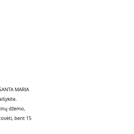
, SANTA MARIA 
išykite. 
sinų džemo, 
ovėti, bent 15 