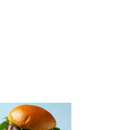
tai pagaminami tortilijų
liai su varškės ir
nų įdaru