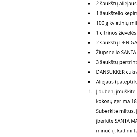
2 šaukštų aliejaus
1 šaukštelio kepi
100 g kvietinių mi
1 citrinos žievelės
2 šaukštų DEN G
Žiupsnelio SANT
3 šaukštų pertrin
DANSUKKER cukra
Aliejaus (patepti 
Į dubenį įmuškite
kokosų gėrimą 18 %
Suberkite miltus,
įberkite SANTA MAR
minučių, kad milt