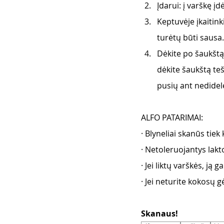
Įdarui: į varškę į
Keptuvėje įkaitink
turėtų būti sausa.
Dėkite po šaukštą 
dėkite šaukštą te
pusių ant nedidel
ALFO PATARIMAI:
· Blyneliai skanūs tiek k
· Netoleruojantys lakt
· Jei liktų varškės, ją 
· Jei neturite kokosų g
Skanaus! 