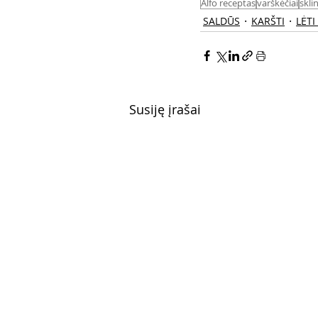
Alfo receptas
varškėčiai
skli
SALDŪS
KARŠTI
LĖTI
Susiję įrašai