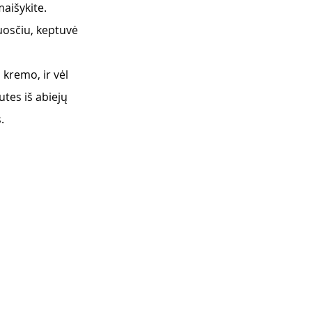
maišykite.
luosčiu, keptuvė 
 kremo, ir vėl 
tes iš abiejų 
. 