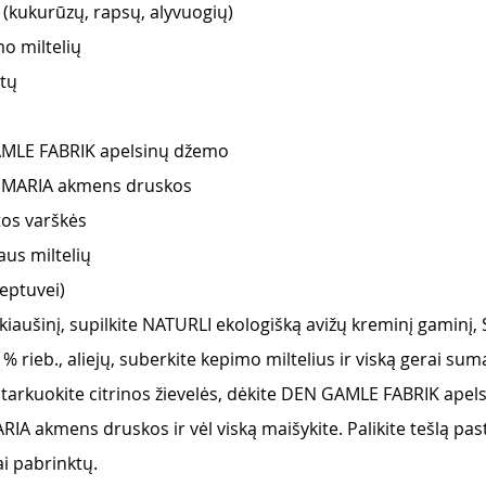
 (kukurūzų, rapsų, alyvuogių)
mo miltelių
ltų
AMLE FABRIK apelsinų džemo
A MARIA akmens druskos
tos varškės
us miltelių
keptuvei)
 kiaušinį, supilkite NATURLI ekologišką avižų kreminį gaminį
 rieb., aliejų, suberkite kepimo miltelius ir viską gerai suma
 įtarkuokite citrinos žievelės, dėkite DEN GAMLE FABRIK apel
IA akmens druskos ir vėl viską maišykite. Palikite tešlą past
ai pabrinktų.