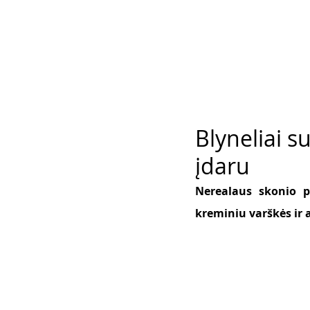
Blyneliai s
įdaru
Nerealaus skonio pa
kreminiu varškės ir 