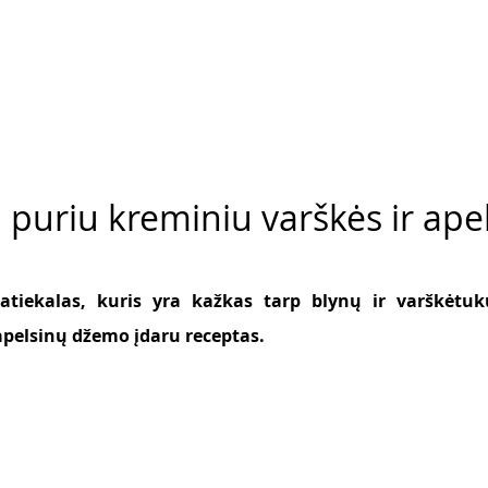
u puriu kreminiu varškės ir ape
tiekalas, kuris yra kažkas tarp blynų ir varškėtukų
apelsinų džemo įdaru receptas. 