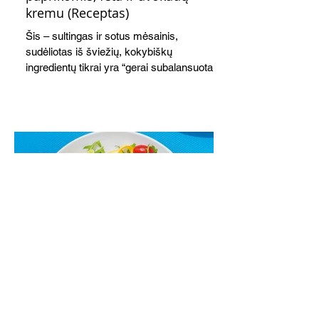
kremu (Receptas)
Šis – sultingas ir sotus mėsainis,
sudėliotas iš šviežių, kokybiškų
ingredientų tikrai yra “gerai subalansuotas
maistas”. Sotus, gardintas marinuotomis
paprikomis, trupinta feta ir švelniu avokadų
kremu labai tik pietums ar nevėlyvai
vakarienei, o ypač – visiems vasaros
susibėgimams ant pievelės prie namų.
Nepamirškite ir gėrimų. Prie šio mėsainio
skaniai dera gaivus aviečių ir apelsinų
kokteilis.