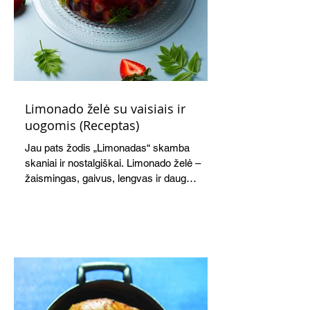
Limonado želė su vaisiais ir
uogomis (Receptas)
Jau pats žodis „Limonadas“ skamba
skaniai ir nostalgiškai. Limonado želė –
žaismingas, gaivus, lengvas ir daug
žadantis desertas, kuris tęsi visus savo
pažadus. Gaivus greipfrutų limonadas
subtiliai papildo saldžius vaisius, o ledų
kaušelis suteikia desertui ypatingo
švelnumo.