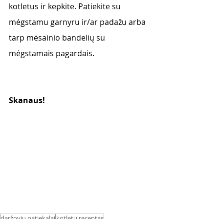
kotletus ir kepkite. Patiekite su 
mėgstamu garnyru ir/ar padažu arba 
tarp mėsainio bandelių su 
mėgstamais pagardais. 
Skanaus! 
daržovių patiekalai
kotletų receptas