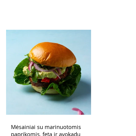
o patiekę su mėgstamais sausainiais
pavaišinsite netikėtus svečius. Praktiškas
patarimas: laikykite uogienę nedideliuose
indeliuose.
Mėsainiai su marinuotomis
paprikomis, feta ir avokadų