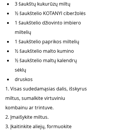
3 šaukštų kukurūzų miltų
½ šaukštelio KOTANYI ciberžolės
1 šaukštelio džiovinto imbiero 
miltelių
1 šaukštelio paprikos miltelių
½ šaukštelio malto kumino
½ šaukštelio maltų kalendrų 
sėklų
druskos
1. Visas sudedamąsias dalis, išskyrus 
miltus, sumalkite virtuviniu 
kombainu ar trintuve. 
2. Įmaišykite miltus. 
3. Įkaitinkite aliejų, formuokite 