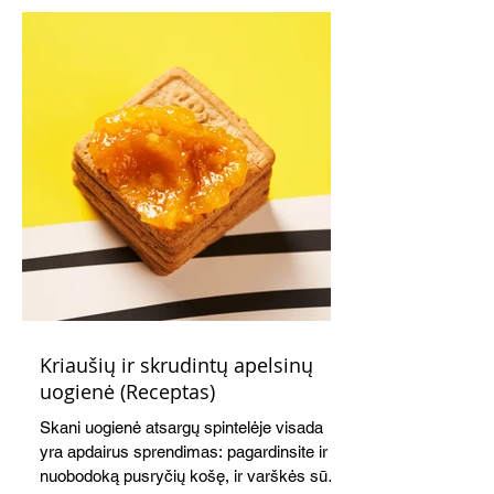
Kriaušių ir skrudintų apelsinų
uogienė (Receptas)
Skani uogienė atsargų spintelėje visada
yra apdairus sprendimas: pagardinsite ir
nuobodoką pusryčių košę, ir varškės sūrį,