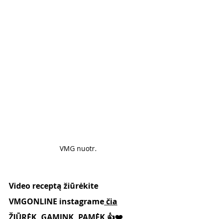
VMG nuotr.
Video receptą žiūrėkite 
VMGONLINE instagrame
 čia
ŽIŪRĖK, GAMINK, PAMĖK 👍❤️, 