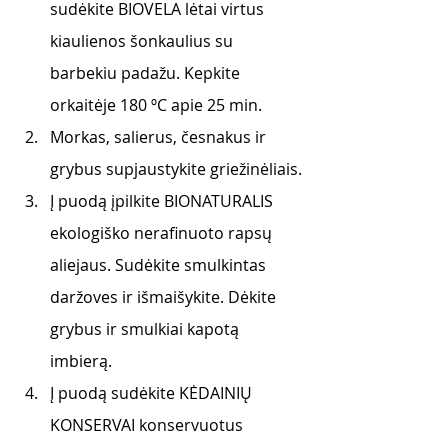
sudėkite BIOVELA lėtai virtus 
kiaulienos šonkaulius su 
barbekiu padažu. Kepkite 
orkaitėje 180 ºC apie 25 min.
Morkas, salierus, česnakus ir 
grybus supjaustykite griežinėliais.
Į puodą įpilkite BIONATURALIS 
ekologiško nerafinuoto rapsų 
aliejaus. Sudėkite smulkintas 
daržoves ir išmaišykite. Dėkite 
grybus ir smulkiai kapotą 
imbierą.
Į puodą sudėkite KĖDAINIŲ 
KONSERVAI konservuotus 