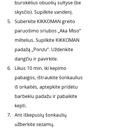
burokėlius obuolių sultyse (be 
skysčio). Supilkite vandenį.
Suberkite KIKKOMAN greito 
paruošimo sriubos „Aka Miso“ 
miltelius. Supilkite KIKKOMAN 
padažą „Ponzu“. Uždenkite 
dangčiu ir pavirkite. 
Likus 10 min. iki kepimo 
pabaigos, ištraukite šonkaulius 
iš orkaitės, aptepkite pridėtu 
barbekiu padažu ir pabaikite 
kepti.
Ant iškepusių šonkaulių 
užberkite sezamų.