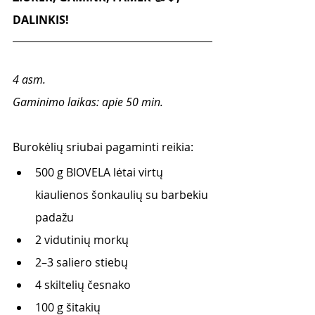
DALINKIS!
4 asm.
Gaminimo laikas: apie 50 min. 
Burokėlių sriubai pagaminti reikia:
500 g BIOVELA lėtai virtų 
kiaulienos šonkaulių su barbekiu 
padažu
2 vidutinių morkų
2–3 saliero stiebų
4 skiltelių česnako
100 g šitakių