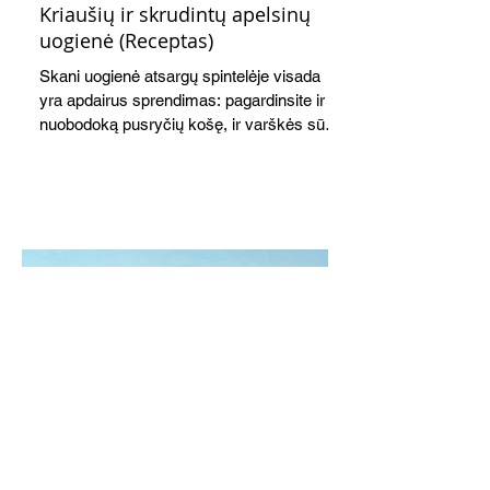
Kriaušių ir skrudintų apelsinų
uogienė (Receptas)
Skani uogienė atsargų spintelėje visada
yra apdairus sprendimas: pagardinsite ir
nuobodoką pusryčių košę, ir varškės sūrį,
o patiekę su mėgstamais sausainiais
pavaišinsite netikėtus svečius. Praktiškas
patarimas: laikykite uogienę nedideliuose
indeliuose.