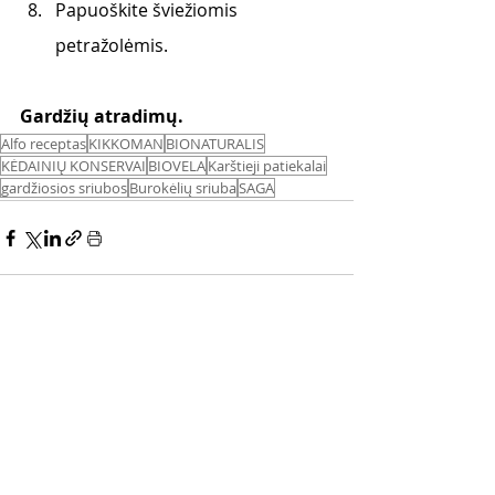
Papuoškite šviežiomis 
petražolėmis.
Gardžių atradimų.
Alfo receptas
KIKKOMAN
BIONATURALIS
KĖDAINIŲ KONSERVAI
BIOVELA
Karštieji patiekalai
gardžiosios sriubos
Burokėlių sriuba
SAGA