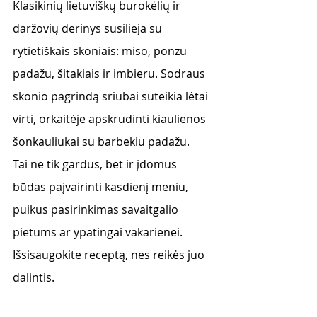
Klasikinių lietuviškų burokėlių ir 
daržovių derinys susilieja su 
rytietiškais skoniais: miso, ponzu 
padažu, šitakiais ir imbieru. Sodraus 
skonio pagrindą sriubai suteikia lėtai 
virti, orkaitėje apskrudinti kiaulienos 
šonkauliukai su barbekiu padažu. 
Tai ne tik gardus, bet ir įdomus 
būdas paįvairinti kasdienį meniu, 
puikus pasirinkimas savaitgalio 
pietums ar ypatingai vakarienei.
Išsisaugokite receptą, nes reikės juo 
dalintis. 