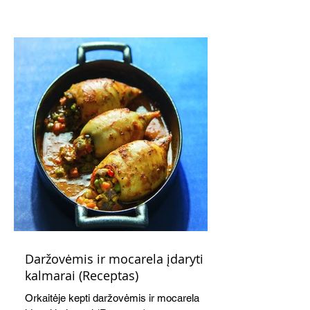
subtiliai papildo saldžius vaisius, o ledų
kaušelis suteikia desertui ypatingo
švelnumo.
Daržovėmis ir mocarela įdaryti
kalmarai (Receptas)
Orkaitėje kepti daržovėmis ir mocarela