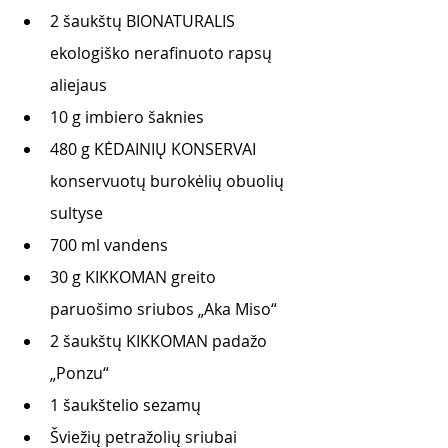
2 šaukštų BIONATURALIS 
ekologiško nerafinuoto rapsų 
aliejaus
10 g imbiero šaknies
480 g KĖDAINIŲ KONSERVAI 
konservuotų burokėlių obuolių 
sultyse
700 ml vandens
30 g KIKKOMAN greito 
paruošimo sriubos „Aka Miso“
2 šaukštų KIKKOMAN padažo 
„Ponzu“
1 šaukštelio sezamų
Šviežių petražolių sriubai 