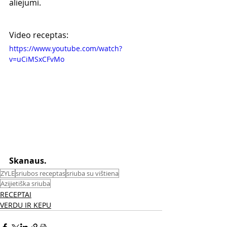
aliejumi.
Video receptas:
https://www.youtube.com/watch?
v=uCiMSxCFvMo
Skanaus. 
ZYLE
sriubos receptas
sriuba su vištiena
Azijietiška sriuba
RECEPTAI
VERDU IR KEPU