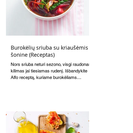
Burokėlių sriuba su kriaušėmis ir
šonine (Receptas)
Nors sriuba neturi sezono, visgi raudonas
kilimas jai tiesiamas rudenį. Išbandykite
Alfo receptą, kuriame burokėliams
akomponuoja kriaušės. Jauku,
saldžiarūgštiška, sotu, bet lengva.