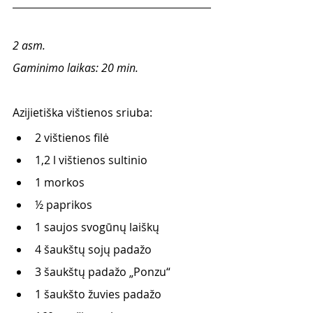
2 asm.
Gaminimo laikas: 20 min.
Azijietiška vištienos sriuba:
2 vištienos filė
1,2 l vištienos sultinio
1 morkos
½ paprikos
1 saujos svogūnų laiškų
4 šaukštų sojų padažo
3 šaukštų padažo „Ponzu“
1 šaukšto žuvies padažo