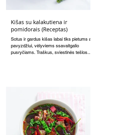
Kišas su kalakutiena ir
pomidorais (Receptas)
Sotus ir gardus kišas labai tiks pietums ar,
pavyzdžiui, vėlyviems ssavaitgalio
pusryčiams. Traškus, sviestinės tešlos
pagrindas, švelnus kiaušinių ir grietinės
įdaras, apskrudusi kalakutiena bei
pomidorai skaniai dera tarpusavyje. Nors
receptas ilgas, tačiau paruošti kišą nėra
sudėtinga. Skanus ir šiltas, ir šaltas.
Atvėsęs tampa tvirtesnis, todėl jį lengviau
gražiai supjaustyti. Net ir šaltas kišas tiks
ir pusryčiams, ir pietų dėžutei, ir iškylai.