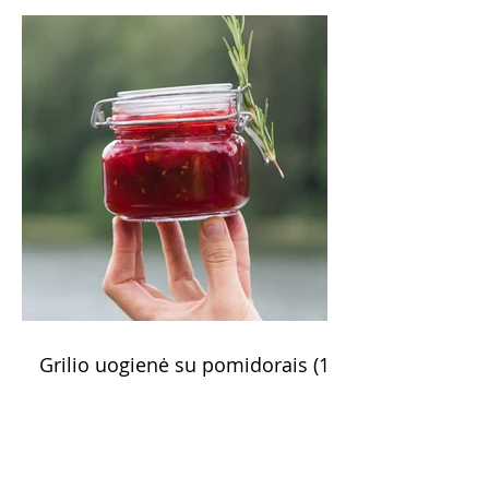
Grilio uogienė su pomidorais (15
minučių receptas)
Greitai paruošiama uogienė iš derliaus,
kurį duoda vasaros pabaiga: pomidorų ir
slyvų. Gardi, kvapni, kitokia. Mėgausitės