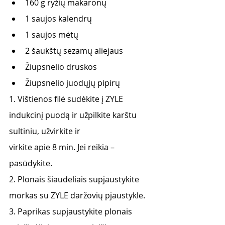
160 g ryžių makaronų
1 saujos kalendrų
1 saujos mėtų
2 šaukštų sezamų aliejaus
Žiupsnelio druskos
Žiupsnelio juodųjų pipirų
1. Vištienos filė sudėkite į ZYLE 
indukcinį puodą ir užpilkite karštu 
sultiniu, užvirkite ir
virkite apie 8 min. Jei reikia – 
pasūdykite.
2. Plonais šiaudeliais supjaustykite 
morkas su ZYLE daržovių pjaustykle.
3. Paprikas supjaustykite plonais 