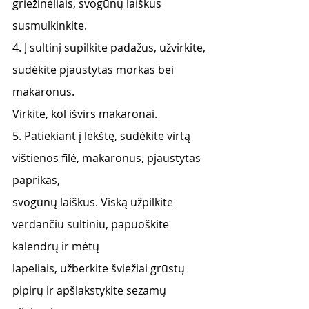
griežinėliais, svogūnų laiškus 
susmulkinkite.
4. Į sultinį supilkite padažus, užvirkite, 
sudėkite pjaustytas morkas bei 
makaronus.
Virkite, kol išvirs makaronai.
5. Patiekiant į lėkštę, sudėkite virtą 
vištienos filė, makaronus, pjaustytas 
paprikas,
svogūnų laiškus. Viską užpilkite 
verdančiu sultiniu, papuoškite 
kalendrų ir mėtų
lapeliais, užberkite šviežiai grūstų 
pipirų ir apšlakstykite sezamų 