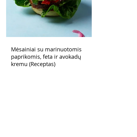
Mėsainiai su marinuotomis
paprikomis, feta ir avokadų
kremu (Receptas)
Šis – sultingas ir sotus mėsainis,
sudėliotas iš šviežių, kokybiškų
ingredientų tikrai yra “gerai subalansuotas
maistas”. Sotus, gardintas marinuotomis
paprikomis, trupinta feta ir švelniu avokadų
kremu labai tik pietums ar nevėlyvai
vakarienei, o ypač – visiems vasaros
susibėgimams ant pievelės prie namų.
Nepamirškite ir gėrimų. Prie šio mėsainio
skaniai dera gaivus aviečių ir apelsinų