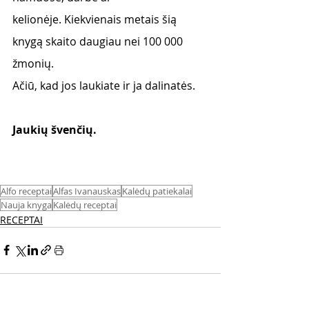
kelionėje. Kiekvienais metais šią 
knygą skaito daugiau nei 100 000 
žmonių. 
Ačiū, kad jos laukiate ir ja dalinatės. 
Jaukių švenčių. 
Alfo receptai
Alfas Ivanauskas
Kalėdų patiekalai
Nauja knyga
Kalėdų receptai
RECEPTAI