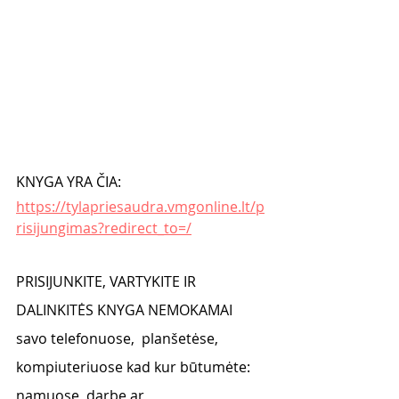
KNYGA YRA ČIA:
https://tylapriesaudra.vmgonline.lt/p
risijungimas?redirect_to=/
PRISIJUNKITE, VARTYKITE IR 
DALINKITĖS KNYGA NEMOKAMAI 
savo telefonuose,  planšetėse, 
kompiuteriuose kad kur būtumėte: 
namuose, darbe ar 