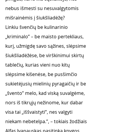
nebus išmesti su nesuvalgytomis 
mišrainėmis į šiukšliadėžę?
Linkiu švenčių be kulinarinio 
„kriminalo” – be maisto pertekliaus, 
kurį, užmigdę savo sąžines, slėpsime 
šiukšliadėžėse, be virškinimui skirtų 
tablečių, kurias vieni nuo kitų 
slėpsime kišenėse, be pusšimčio 
sukietėjusių mielinių pyragaičių ir be 
„švento” melo, kad viską suvalgėme, 
nors iš tikrųjų nežinome, kur dabar 
visa tai „iššvaistyti”, nes valgyti 
niekam nebetelpa.”, – tokiais žodžiais 
Alfas Ivanauskas pasitinka knygos 