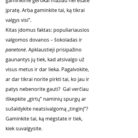
gaminkime gerokai mažiau nei esate 
įpratę. Arba gaminkite tai, ką tikrai 
valgys visi”. 
Kitas įdomus faktas: populiariausios 
valgomos dovanos – šokoladas ir 
panetonė
. Apklaustieji prisipažino 
gaunantys jų tiek, kad atsivalgo už 
visus metus ir dar lieka. Pagalvokite, 
ar dar tikrai norite pirkti tai, ko jau ir 
patys nebenorite gauti?  Gal verčiau 
iškepkite „girtų” naminių spurgų ar 
sušaldykite neatsivalgomą „tinginį”? 
Gaminkite tai, ką mėgstate ir tiek, 
kiek suvalgysite. 