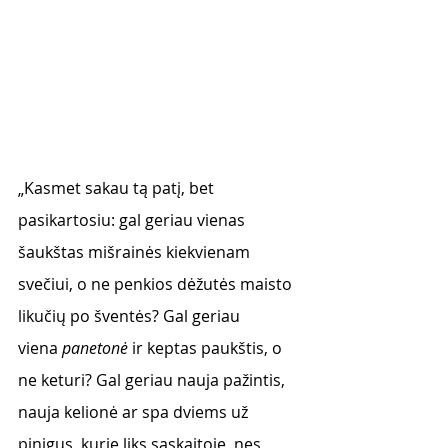
„Kasmet sakau tą patį, bet 
pasikartosiu: gal geriau vienas 
šaukštas mišrainės kiekvienam 
svečiui, o ne penkios dėžutės maisto 
likučių po šventės? Gal geriau 
viena
 panetonė
 ir keptas paukštis, o 
ne keturi? Gal geriau nauja pažintis, 
nauja kelionė ar spa dviems už  
pinigus, kurie liks sąskaitoje, nes 