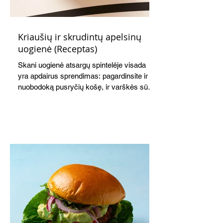
Kriaušių ir skrudintų apelsinų
uogienė (Receptas)
Skani uogienė atsargų spintelėje visada
yra apdairus sprendimas: pagardinsite ir
nuobodoką pusryčių košę, ir varškės sūrį,
o patiekę su mėgstamais sausainiais
pavaišinsite netikėtus svečius. Praktiškas
patarimas: laikykite uogienę nedideliuose
indeliuose.