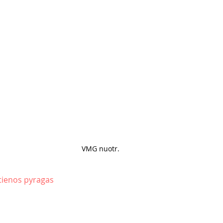
VMG nuotr. 
štienos pyragas