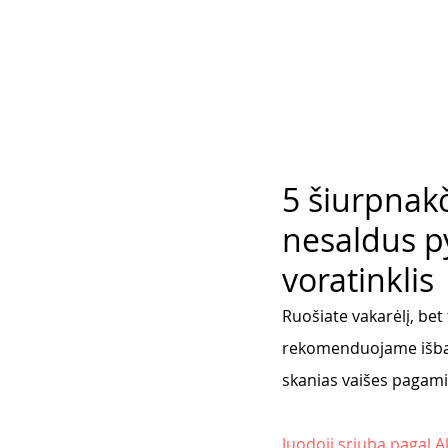
5 šiurpnakč
nesaldus p
voratinklis
Ruošiate vakarėlį, bet 
rekomenduojame išban
skanias vaišes pagamins
Juodoji sriuba pagal A