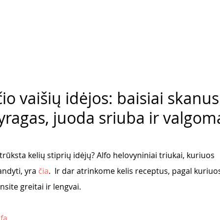
io vaišių idėjos: baisiai skanus
yragas, juoda sriuba ir valgom
trūksta kelių stiprių idėjų? Alfo helovyniniai triukai, kuriuos 
dyti, yra 
čia
.  Ir dar atrinkome kelis receptus, pagal kuriuos
ite greitai ir lengvai. 
lfą