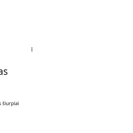
as
 šiurpiai 