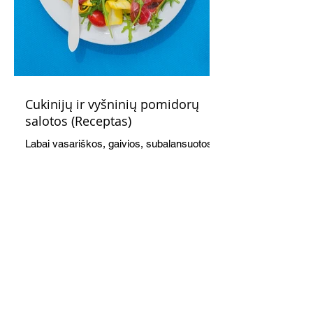
Cukinijų ir vyšninių pomidorų
salotos (Receptas)
Labai vasariškos, gaivios, subalansuotos.
Rinkitės jaunas, nedideles cukinijas. Jei
norėtųsi sotesnio patiekalo, įdėkite buratos
ar mocarelos, pabarstykite skrudintomis
kedrinėmis pinijomis, patiekite su pilno
grūdo duona arba virtu perliniu kuskusu.