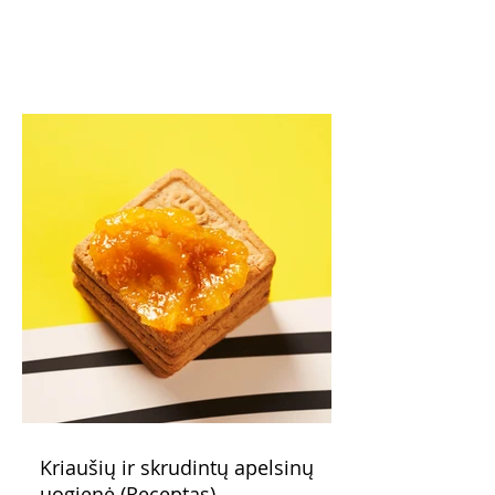
Kriaušių ir skrudintų apelsinų
uogienė (Receptas)