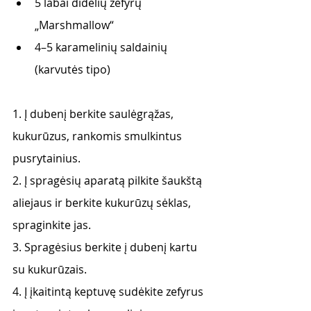
5 labai didelių zefyrų 
„Marshmallow“
4–5 karamelinių saldainių 
(karvutės tipo)
1. Į dubenį berkite saulėgrąžas, 
kukurūzus, rankomis smulkintus 
pusrytainius. 
2. Į spragėsių aparatą pilkite šaukštą 
aliejaus ir berkite kukurūzų sėklas, 
spraginkite jas.
3. Spragėsius berkite į dubenį kartu 
su kukurūzais.
4. Į įkaitintą keptuvę sudėkite zefyrus 