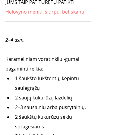
JUMS TAIP PAT TURĖTŲ PATIKTI:
Helovyno meniu: šiurpu, bet skanu
2–4 asm.
Karameliniam voratinkliui-gumai 
pagaminti reikia:
1 šaukšto lukštentų, kepintų 
saulėgrąžų
2 saujų kukurūzų lazdelių
2–3 sausainių arba pusrytainių. 
2 šaukštų kukurūzų sėklų 
spragėsiams