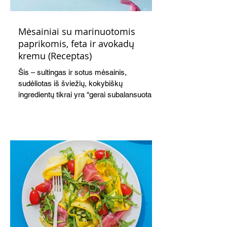
Mėsainiai su marinuotomis
paprikomis, feta ir avokadų
kremu (Receptas)
Šis – sultingas ir sotus mėsainis,
sudėliotas iš šviežių, kokybiškų
ingredientų tikrai yra “gerai subalansuotas
maistas”. Sotus, gardintas marinuotomis
paprikomis, trupinta feta ir švelniu avokadų
kremu labai tik pietums ar nevėlyvai
vakarienei, o ypač – visiems vasaros
susibėgimams ant pievelės prie namų.
Nepamirškite ir gėrimų. Prie šio mėsainio
skaniai dera gaivus aviečių ir apelsinų
kokteilis.