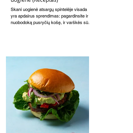
Skani uogienė atsargų spintelėje visada
yra apdairus sprendimas: pagardinsite ir
nuobodoką pusryčių košę, ir varškės sūrį,
o patiekę su mėgstamais sausainiais
pavaišinsite netikėtus svečius. Praktiškas
patarimas: laikykite uogienę nedideliuose
indeliuose.