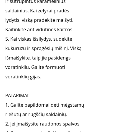
ir sutrupintus karamelinius 
saldainius. Kai zefyrai pradės
lydytis, viską pradėkite maišyti. 
Kaitinkite ant vidutinės kaitros.
5. Kai viskas išsilydys, sudėkite 
kukurūzų ir spragėsių mišinį. Viską 
išmaišykite, taip jie pasidengs 
voratinkliu. Galite formuoti 
voratinklių gijas.
PATARIMAI:
1. Galite papildomai dėti mėgstamų 
riešutų ar rūgščių saldainių.
2. Jei įmaišysite raudonos spalvos 