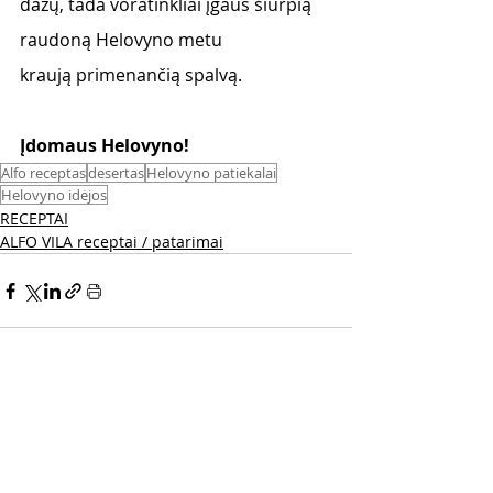
dažų, tada voratinkliai įgaus šiurpią 
raudoną Helovyno metu
kraują primenančią spalvą.
Įdomaus Helovyno! 
Alfo receptas
desertas
Helovyno patiekalai
Helovyno idėjos
RECEPTAI
ALFO VILA receptai / patarimai