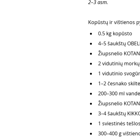
2–3 asm.
Kopūstų ir vištienos py
0.5 kg kopūsto
4–5 šaukštų OBELIŲ
Žiupsnelio KOTAN
2 vidutinių morkų
1 vidutinio svogū
1–2 česnako skilte
200–300 ml vand
Žiupsnelio KOTANY
3–4 šaukštų KIK
1 sviestinės tešlo
300–400 g vištieno