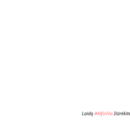
Laidą 
#AlfoVila
 žiūrėkit