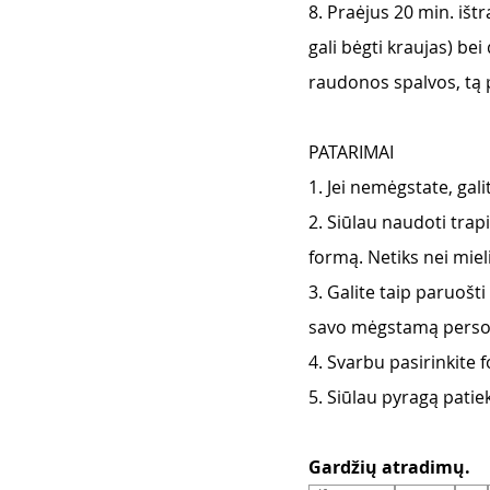
8. Praėjus 20 min. ištr
gali bėgti kraujas) bei
raudonos spalvos, tą p
PATARIMAI
1. Jei nemėgstate, gal
2. Siūlau naudoti trapi
formą. Netiks nei miel
3. Galite taip paruošti
savo mėgstamą perso
4. Svarbu pasirinkite f
5. Siūlau pyragą patiekt
Gardžių atradimų. 