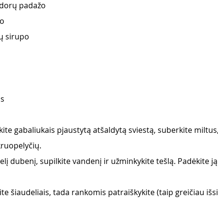
idorų padažo
io
ų sirupo
os
kite gabaliukais pjaustytą atšaldytą sviestą, suberkite miltus
kruopelyčių.
delį dubenį, supilkite vandenį ir užminkykite tešlą. Padėkite ją
e šiaudeliais, tada rankomis patraiškykite (taip greičiau išsi