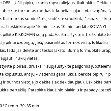
te OBELIŲ čili pipirų skonio rapsų aliejaus, įkaitinkite. Dėkite
 suberkite tarkuotas morkas ir kubeliais pjaustytą svogūną. 
ite. Kai morkos suminkštės, sudėkite smulkintą česnaką ir ke
dens. Troškinkite apie 15 min. Likus 10 min. berkite KOTANYI
o, pilkite KIKKOMAN sojų padažo, išmaišykite ir troškinkite to
ad ji pilnai uždengtų Jūsų pasirinktos formos viršų. Iš likučių
kis, tada jas dėkite ant tešlos lakšto. Burną formuokite pra
rapjauti ir akių vietas.
rstykite pipirais, druska ir supjaustykite pailgomis juostelėmi
e kopūstus, ant jų – vištienos gabaliukus, berkite pipirų ir p
ir burnos vietoje jo dėkite šiek tiek daugiau). Užklokite pa
ukite perteklių. Patepkite kiaušinio plakiniu ir pabadykite teš
00 °C temp. 30–35 min.