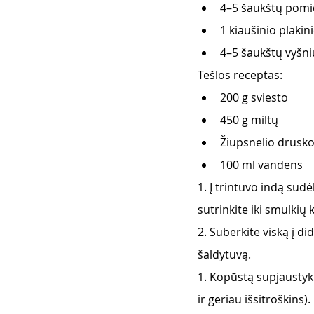
4–5 šaukštų pom
1 kiaušinio plakin
4–5 šaukštų vyšni
Tešlos receptas:
200 g sviesto
450 g miltų
Žiupsnelio drusk
100 ml vandens
1. Į trintuvo indą sudė
sutrinkite iki smulkių 
2. Suberkite viską į di
šaldytuvą.
1. Kopūstą supjaustykit
ir geriau išsitroškins).