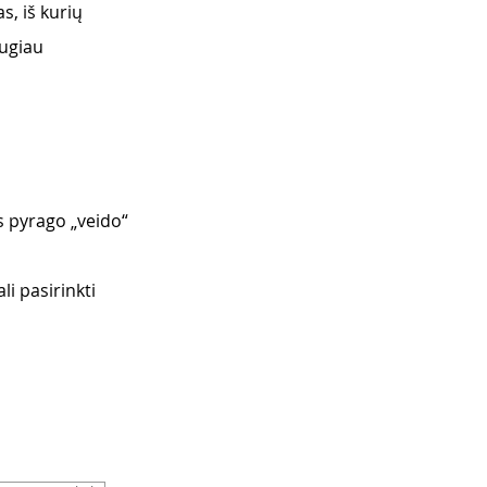
s, iš kurių
augiau
ps pyrago „veido“ 
li pasirinkti