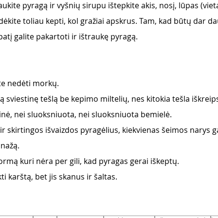
aukite pyragą ir vyšnių sirupu ištepkite akis, nosį, lūpas (vieta
 dėkite toliau kepti, kol gražiai apskrus. Tam, kad būtų dar d
atį galite pakartoti ir ištraukę pyragą.
ite nedėti morkų.
ą sviestinę tešlą be kepimo miltelių, nes kitokia tešla iškrei
inė, nei sluoksniuota, nei sluoksniuota bemielė.
 ir skirtingos išvaizdos pyragėlius, kiekvienas šeimos narys ga
nažą.
ormą kuri nėra per gili, kad pyragas gerai iškeptų.
i karštą, bet jis skanus ir šaltas.