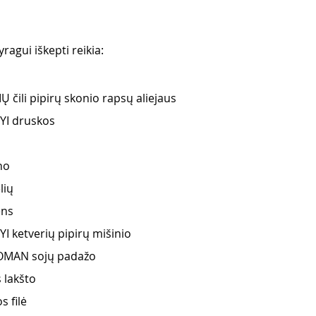
ragui iškepti reikia:
 čili pipirų skonio rapsų aliejaus
YI druskos
no
lių
ens
I ketverių pipirų mišinio
KOMAN sojų padažo
s lakšto
s filė