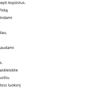
 kepti kopūstus.
Viską
pindami
liau.
pjaudami
s.
askleiskite
ruoštu
loss luoksnį 