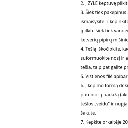
2. Į ZYLE keptuvę pilki
3. Šiek tiek pakepinus
išmaišykite ir kepink
įpilkite šiek tiek van
ketverių pipirų mišini
4. Tešlą iškočiokite, k
suformuokite nosį ir a
tešlą, taip pat galite p
5. Vištienos filė apiba
6. Į kepimo formą dėkit
pomidorų padažą (akių 
tešlos „veidu“ ir nupja
šakute.
7. Kepkite orkaitėje 2