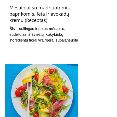
Mėsainiai su marinuotomis
paprikomis, feta ir avokadų
kremu (Receptas)
Šis – sultingas ir sotus mėsainis,
sudėliotas iš šviežių, kokybiškų
ingredientų tikrai yra “gerai subalansuotas
maistas”. Sotus, gardintas marinuotomis
paprikomis, trupinta feta ir švelniu avokadų
kremu labai tik pietums ar nevėlyvai
vakarienei, o ypač – visiems vasaros
susibėgimams ant pievelės prie namų.
Nepamirškite ir gėrimų. Prie šio mėsainio
skaniai dera gaivus aviečių ir apelsinų
kokteilis.