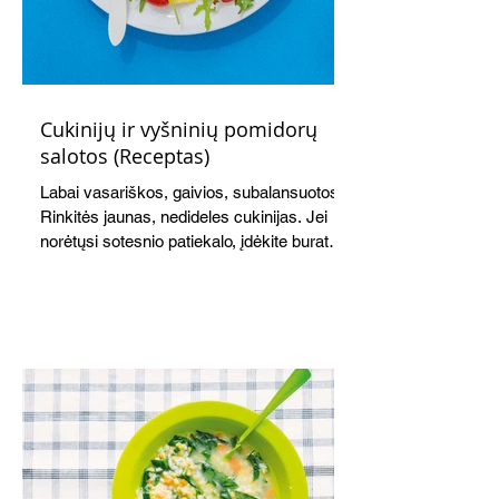
Cukinijų ir vyšninių pomidorų
salotos (Receptas)
Labai vasariškos, gaivios, subalansuotos.
Rinkitės jaunas, nedideles cukinijas. Jei
norėtųsi sotesnio patiekalo, įdėkite buratos
ar mocarelos, pabarstykite skrudintomis
kedrinėmis pinijomis, patiekite su pilno
grūdo duona arba virtu perliniu kuskusu.