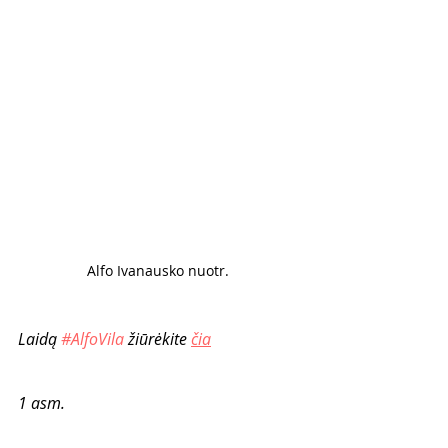
Alfo Ivanausko nuotr. 
Laidą 
#AlfoVila
 žiūrėkite 
čia
1 asm.