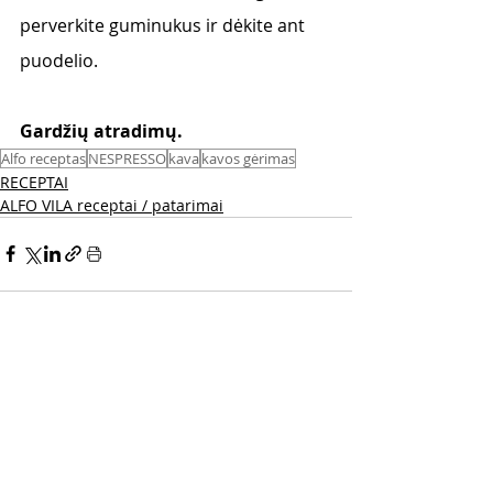
perverkite guminukus ir dėkite ant 
puodelio.
Gardžių atradimų.
Alfo receptas
NESPRESSO
kava
kavos gėrimas
RECEPTAI
ALFO VILA receptai / patarimai