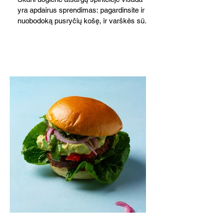
yra apdairus sprendimas: pagardinsite ir
nuobodoką pusryčių košę, ir varškės sūrį,
o patiekę su mėgstamais sausainiais
pavaišinsite netikėtus svečius. Praktiškas
patarimas: laikykite uogienę nedideliuose
indeliuose.