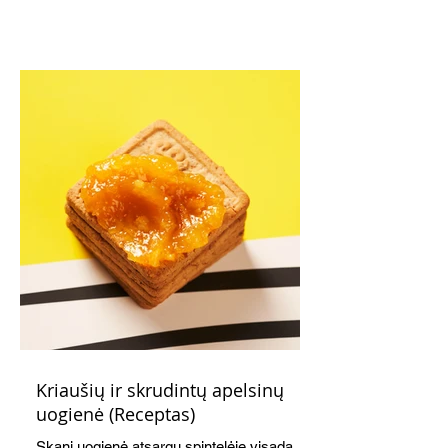
Kriaušių ir skrudintų apelsinų
uogienė (Receptas)
Skani uogienė atsargų spintelėje visada