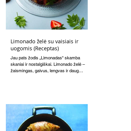
Limonado želė su vaisiais ir
uogomis (Receptas)
Jau pats žodis „Limonadas“ skamba
skaniai ir nostalgiškai. Limonado želė –
žaismingas, gaivus, lengvas ir daug
žadantis desertas, kuris tęsi visus savo
pažadus. Gaivus greipfrutų limonadas
subtiliai papildo saldžius vaisius, o ledų
kaušelis suteikia desertui ypatingo
švelnumo.