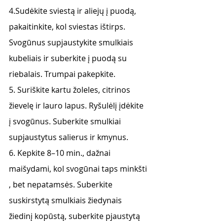
4.Sudėkite sviestą ir aliejų į puodą, 
pakaitinkite, kol sviestas ištirps. 
Svogūnus supjaustykite smulkiais 
kubeliais ir suberkite į puodą su 
riebalais. Trumpai pakepkite. 
5. Suriškite kartu žoleles, citrinos 
žievelę ir lauro lapus. Ryšulėlį įdėkite 
į svogūnus. Suberkite smulkiai 
supjaustytus salierus ir kmynus. 
6. Kepkite 8–10 min., dažnai 
maišydami, kol svogūnai taps minkšti 
, bet nepatamsės. Suberkite 
suskirstytą smulkiais žiedynais 
žiedinį kopūstą, suberkite pjaustytą 