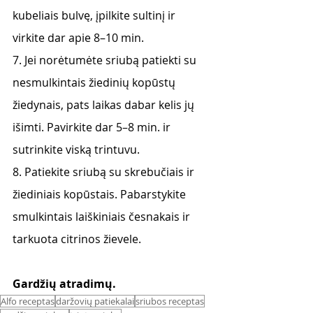
kubeliais bulvę, įpilkite sultinį ir 
virkite dar apie 8–10 min. 
7. Jei norėtumėte sriubą patiekti su 
nesmulkintais žiedinių kopūstų 
žiedynais, pats laikas dabar kelis jų 
išimti. Pavirkite dar 5–8 min. ir 
sutrinkite viską trintuvu. 
8. Patiekite sriubą su skrebučiais ir 
žiediniais kopūstais. Pabarstykite 
smulkintais laiškiniais česnakais ir 
tarkuota citrinos žievele.
Gardžių atradimų. 
Alfo receptas
daržovių patiekalai
sriubos receptas