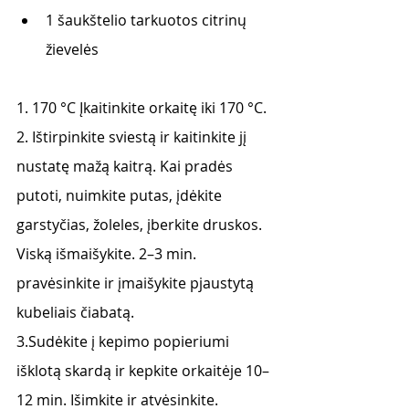
1 šaukštelio tarkuotos citrinų 
žievelės 
1. 170 °C Įkaitinkite orkaitę iki 170 °C. 
2. Ištirpinkite sviestą ir kaitinkite jį 
nustatę mažą kaitrą. Kai pradės 
putoti, nuimkite putas, įdėkite 
garstyčias, žoleles, įberkite druskos. 
Viską išmaišykite. 2–3 min. 
pravėsinkite ir įmaišykite pjaustytą 
kubeliais čiabatą. 
3.Sudėkite į kepimo popieriumi 
išklotą skardą ir kepkite orkaitėje 10–
12 min. Išimkite ir atvėsinkite. 