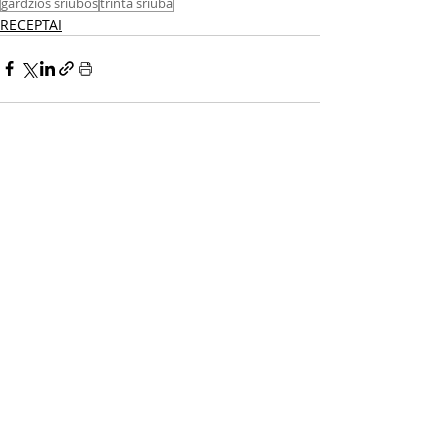
gardžios sriubos
trinta sriuba
RECEPTAI