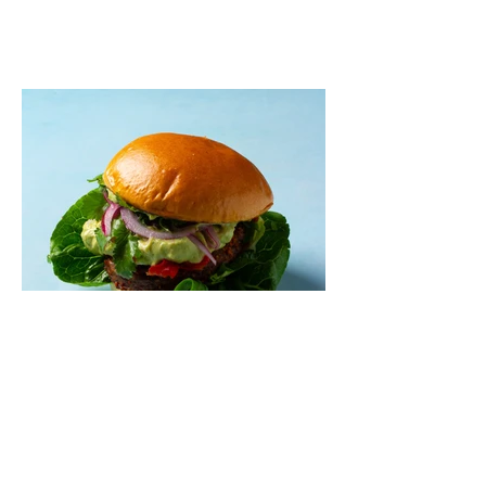
pavaišinsite netikėtus svečius. Praktiškas
patarimas: laikykite uogienę nedideliuose
indeliuose.
Mėsainiai su marinuotomis
paprikomis, feta ir avokadų