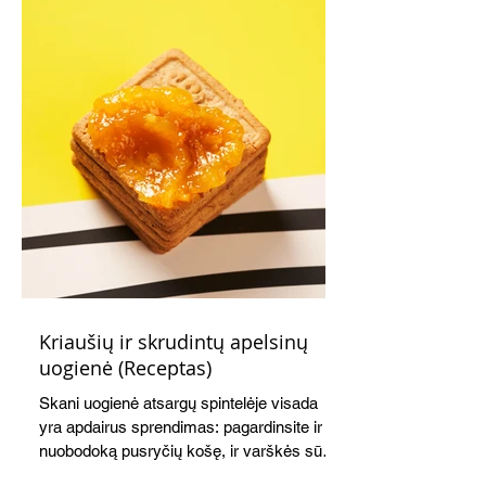
Kriaušių ir skrudintų apelsinų
uogienė (Receptas)
Skani uogienė atsargų spintelėje visada
yra apdairus sprendimas: pagardinsite ir
nuobodoką pusryčių košę, ir varškės sūrį,
o patiekę su mėgstamais sausainiais