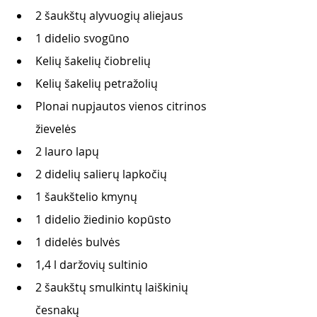
2 šaukštų alyvuogių aliejaus 
1 didelio svogūno 
Kelių šakelių čiobrelių 
Kelių šakelių petražolių 
Plonai nupjautos vienos citrinos 
žievelės 
2 lauro lapų 
2 didelių salierų lapkočių 
1 šaukštelio kmynų 
1 didelio žiedinio kopūsto 
1 didelės bulvės 
1,4 l daržovių sultinio 
2 šaukštų smulkintų laiškinių 
česnakų 