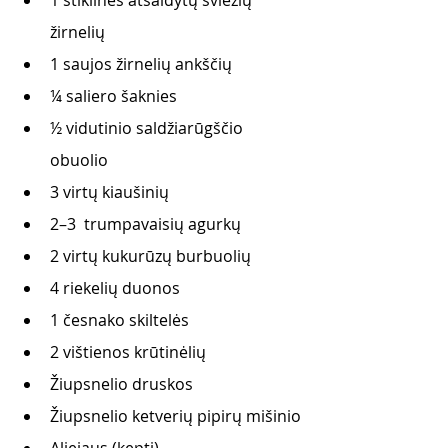
1 stiklinės atšaldytų šviežių 
žirnelių
1 saujos žirnelių ankščių
¼ saliero šaknies
½ vidutinio saldžiarūgščio 
obuolio
3 virtų kiaušinių
2–3  trumpavaisių agurkų
2 virtų kukurūzų burbuolių
4 riekelių duonos
1 česnako skiltelės
2 vištienos krūtinėlių
Žiupsnelio druskos
Žiupsnelio ketverių pipirų mišinio