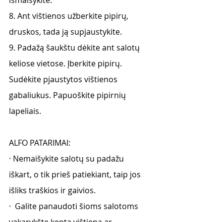
išmaišykite.
8. Ant vištienos užberkite pipirų, 
druskos, tada ją supjaustykite.  
9. Padažą šaukštu dėkite ant salotų 
keliose vietose. Įberkite pipirų. 
Sudėkite pjaustytos vištienos 
gabaliukus. Papuoškite pipirnių 
lapeliais.
ALFO PATARIMAI:
· Nemaišykite salotų su padažu 
iškart, o tik prieš patiekiant, taip jos 
išliks traškios ir gaivios.
·  Galite panaudoti šioms salotoms 