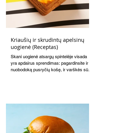
Kriaušių ir skrudintų apelsinų
uogienė (Receptas)
Skani uogienė atsargų spintelėje visada
yra apdairus sprendimas: pagardinsite ir
nuobodoką pusryčių košę, ir varškės sūrį,
o patiekę su mėgstamais sausainiais
pavaišinsite netikėtus svečius. Praktiškas
patarimas: laikykite uogienę nedideliuose
indeliuose.