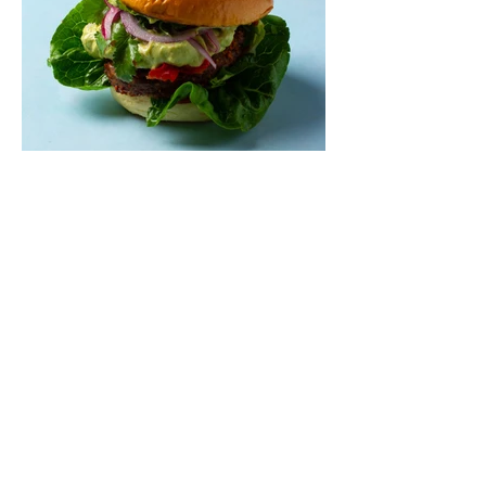
Mėsainiai su marinuotomis
paprikomis, feta ir avokadų
kremu (Receptas)
Šis – sultingas ir sotus mėsainis,
sudėliotas iš šviežių, kokybiškų
ingredientų tikrai yra “gerai subalansuotas
maistas”. Sotus, gardintas marinuotomis
paprikomis, trupinta feta ir švelniu avokadų
kremu labai tik pietums ar nevėlyvai
vakarienei, o ypač – visiems vasaros