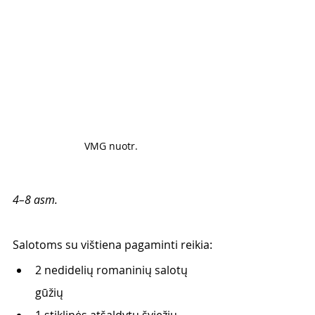
VMG nuotr. 
4–8 asm.
Salotoms su vištiena pagaminti reikia:
2 nedidelių romaninių salotų 
gūžių