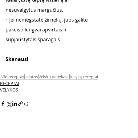
vakarykštę keptą vištieną ar 
nesuvalgytus margučius. 
·  Jei nemėgstate žirnelių, juos galite 
pakeisti lengvai apvirtais ir 
supjaustytais šparagais. 
Skanaus! 
Alfo receptas
salotos
Velykų patiekalai
Velykų receptai
RECEPTAI
VELYKOS