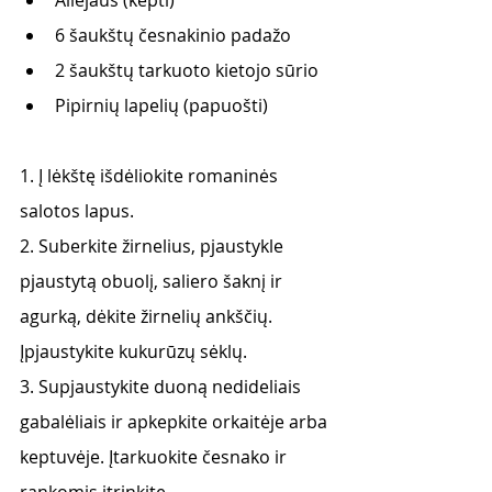
Aliejaus (kepti)
6 šaukštų česnakinio padažo
2 šaukštų tarkuoto kietojo sūrio 
Pipirnių lapelių (papuošti)
1. Į lėkštę išdėliokite romaninės 
salotos lapus.
2. Suberkite žirnelius, pjaustykle 
pjaustytą obuolį, saliero šaknį ir 
agurką, dėkite žirnelių ankščių. 
Įpjaustykite kukurūzų sėklų. 
3. Supjaustykite duoną nedideliais 
gabalėliais ir apkepkite orkaitėje arba 
keptuvėje. Įtarkuokite česnako ir 