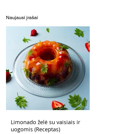
konkurentės: bulvių
salotos
Naujausi įrašai
Limonado želė su vaisiais ir
uogomis (Receptas)