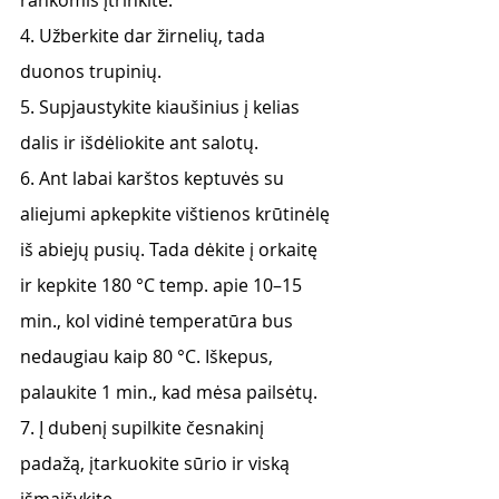
rankomis įtrinkite. 
4. Užberkite dar žirnelių, tada 
duonos trupinių. 
5. Supjaustykite kiaušinius į kelias 
dalis ir išdėliokite ant salotų.
6. Ant labai karštos keptuvės su 
aliejumi apkepkite vištienos krūtinėlę 
iš abiejų pusių. Tada dėkite į orkaitę 
ir kepkite 180 °C temp. apie 10–15 
min., kol vidinė temperatūra bus 
nedaugiau kaip 80 °C. Iškepus, 
palaukite 1 min., kad mėsa pailsėtų. 
7. Į dubenį supilkite česnakinį 
padažą, įtarkuokite sūrio ir viską 