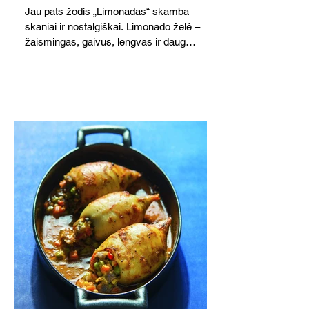
Jau pats žodis „Limonadas“ skamba
skaniai ir nostalgiškai. Limonado želė –
žaismingas, gaivus, lengvas ir daug
žadantis desertas, kuris tęsi visus savo
pažadus. Gaivus greipfrutų limonadas
subtiliai papildo saldžius vaisius, o ledų
kaušelis suteikia desertui ypatingo
švelnumo.