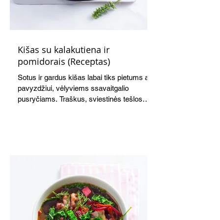
Kišas su kalakutiena ir
pomidorais (Receptas)
Sotus ir gardus kišas labai tiks pietums ar,
pavyzdžiui, vėlyviems ssavaitgalio
pusryčiams. Traškus, sviestinės tešlos
pagrindas, švelnus kiaušinių ir grietinės
įdaras, apskrudusi kalakutiena bei
pomidorai skaniai dera tarpusavyje. Nors
receptas ilgas, tačiau paruošti kišą nėra
sudėtinga. Skanus ir šiltas, ir šaltas.
Atvėsęs tampa tvirtesnis, todėl jį lengviau
gražiai supjaustyti. Net ir šaltas kišas tiks
ir pusryčiams, ir pietų dėžutei, ir iškylai.