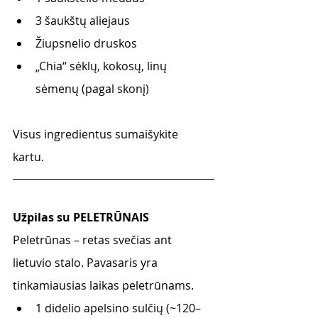
3 šaukštų aliejaus
Žiupsnelio druskos
„Chia“ sėklų, kokosų, linų 
sėmenų (pagal skonį) 
Visus ingredientus sumaišykite 
kartu.
Užpilas su PELETRŪNAIS
Peletrūnas – retas svečias ant 
lietuvio stalo. Pavasaris yra 
tinkamiausias laikas peletrūnams. 
1 didelio apelsino sulčių (~120–