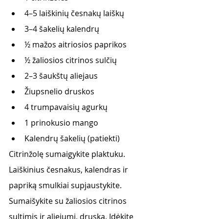
4–5 laiškinių česnakų laiškų
3–4 šakelių kalendrų 
½ mažos aitriosios paprikos
½ žaliosios citrinos sulčių 
2–3 šaukštų aliejaus
Žiupsnelio druskos
4 trumpavaisių agurkų
1 prinokusio mango 
Kalendrų šakelių (patiekti) 
Citrinžolę sumaigykite plaktuku. 
Laiškinius česnakus, kalendras ir 
papriką smulkiai supjaustykite. 
Sumaišykite su žaliosios citrinos 
sultimis ir aliejumi, druska. Įdėkite 