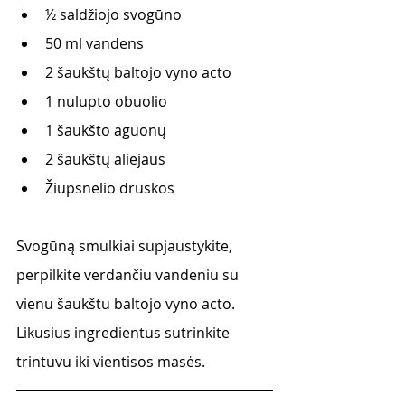
½ saldžiojo svogūno
50 ml vandens
2 šaukštų baltojo vyno acto
1 nulupto obuolio
1 šaukšto aguonų
2 šaukštų aliejaus
Žiupsnelio druskos
Svogūną smulkiai supjaustykite, 
perpilkite verdančiu vandeniu su 
vienu šaukštu baltojo vyno acto. 
Likusius ingredientus sutrinkite 
trintuvu iki vientisos masės. 