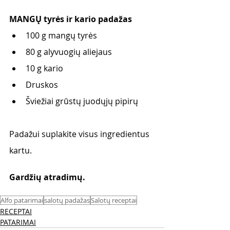
MANGŲ tyrės ir kario padažas 
100 g mangų tyrės
80 g alyvuogių aliejaus
10 g kario
Druskos
Šviežiai grūstų juodųjų pipirų
Padažui suplakite visus ingredientus 
kartu.
Gardžių atradimų. 
Alfo patarimai
salotų padažas
Salotų receptai
RECEPTAI
PATARIMAI