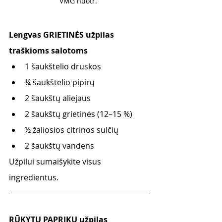
VMG nuotr. 
Lengvas GRIETINĖS užpilas 
traškioms salotoms
1 šaukštelio druskos
¼ šaukštelio pipirų
2 šaukštų aliejaus
2 šaukštų grietinės (12–15 %) 
½ žaliosios citrinos sulčių
2 šaukštų vandens
Užpilui sumaišykite visus 
ingredientus.
RŪKYTŲ PAPRIKŲ užpilas