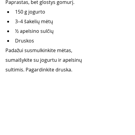
Paprastas, bet glostys gomurį. 
150 g jogurto
3–4 šakelių mėtų
½ apelsino sulčių
Druskos
Padažui susmulkinkite mėtas, 
sumaišykite su jogurtu ir apelsinų 
sultimis. Pagardinkite druska. 