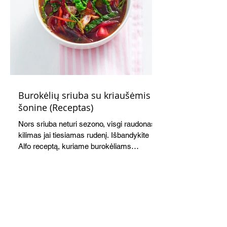
Burokėlių sriuba su kriaušėmis ir
šonine (Receptas)
Nors sriuba neturi sezono, visgi raudonas
kilimas jai tiesiamas rudenį. Išbandykite
Alfo receptą, kuriame burokėliams
akomponuoja kriaušės. Jauku,
saldžiarūgštiška, sotu, bet lengva.