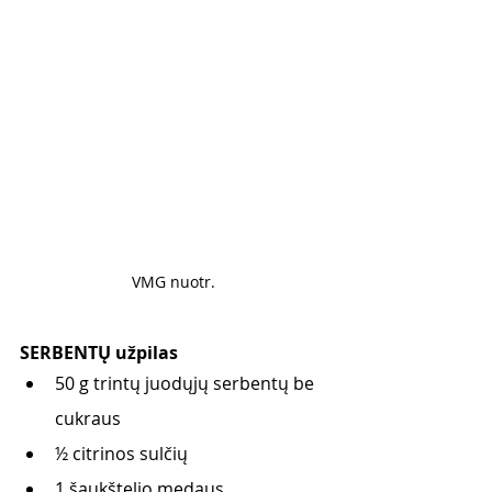
VMG nuotr. 
SERBENTŲ užpilas
50 g trintų juodųjų serbentų be 
cukraus
½ citrinos sulčių
1 šaukštelio medaus