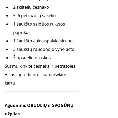
2 skiltelių česnako
5–6 petražolių šakelių
1 šaukšto saldžios rūkytos 
paprikos
1 šaukšto auksaspalvio sirupo
3 šaukštų raudonojo vyno acto
Žiupsnelio druskos
Susmulkinkite česnaką ir petražoles. 
Visus ingredientus sumaišykite 
kartu. 
Aguoninis OBUOLIŲ ir SVOGŪNŲ 
užpilas