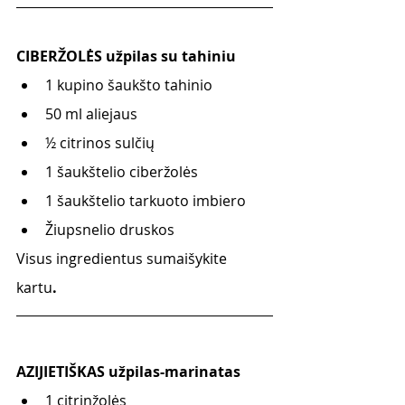
CIBERŽOLĖS užpilas su tahiniu
1 kupino šaukšto tahinio
50 ml aliejaus
½ citrinos sulčių
1 šaukštelio ciberžolės
1 šaukštelio tarkuoto imbiero 
Žiupsnelio druskos
Visus ingredientus sumaišykite 
kartu
. 
AZIJIETIŠKAS užpilas-marinatas
1 citrinžolės