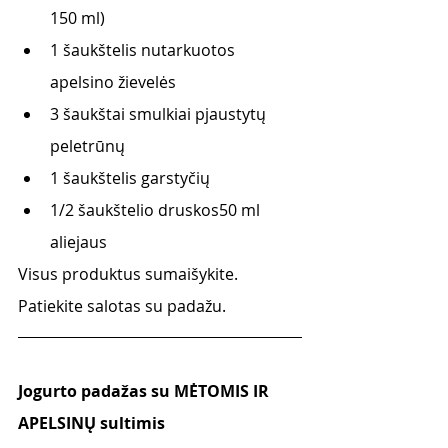
150 ml)
1 šaukštelis nutarkuotos 
apelsino žievelės
3 šaukštai smulkiai pjaustytų 
peletrūnų
1 šaukštelis garstyčių
1/2 šaukštelio druskos50 ml 
aliejaus
Visus produktus sumaišykite. 
Patiekite salotas su padažu. 
Jogurto padažas su MĖTOMIS IR 
APELSINŲ sultimis 