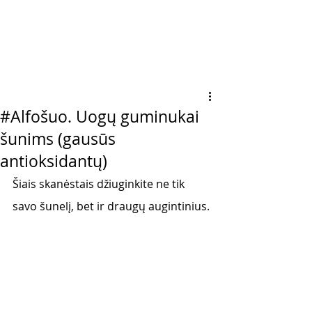
#Alfošuo. Uogų guminukai
šunims (gausūs
antioksidantų)
Šiais skanėstais džiuginkite ne tik 
savo šunelį, bet ir draugų augintinius.