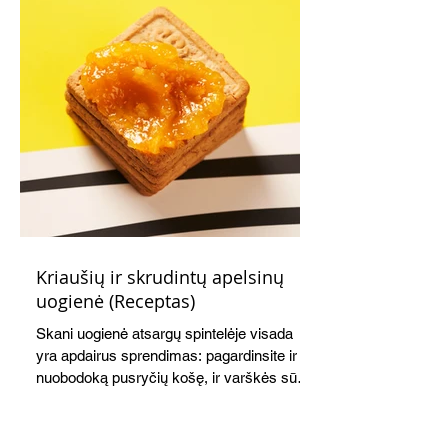
Kriaušių ir skrudintų apelsinų
uogienė (Receptas)
Skani uogienė atsargų spintelėje visada
yra apdairus sprendimas: pagardinsite ir
nuobodoką pusryčių košę, ir varškės sūrį,
o patiekę su mėgstamais sausainiais
pavaišinsite netikėtus svečius. Praktiškas
patarimas: laikykite uogienę nedideliuose