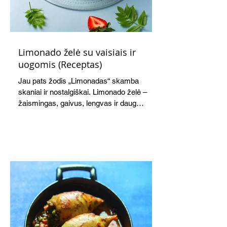
Limonado želė su vaisiais ir
uogomis (Receptas)
Jau pats žodis „Limonadas“ skamba
skaniai ir nostalgiškai. Limonado želė –
žaismingas, gaivus, lengvas ir daug
žadantis desertas, kuris tęsi visus savo
pažadus. Gaivus greipfrutų limonadas
subtiliai papildo saldžius vaisius, o ledų
kaušelis suteikia desertui ypatingo
švelnumo.