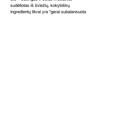
sudėliotas iš šviežių, kokybiškų
ingredientų tikrai yra “gerai subalansuotas
maistas”. Sotus, gardintas marinuotomis
paprikomis, trupinta feta ir švelniu avokadų
kremu labai tik pietums ar nevėlyvai
vakarienei, o ypač – visiems vasaros
susibėgimams ant pievelės prie namų.
Nepamirškite ir gėrimų. Prie šio mėsainio
skaniai dera gaivus aviečių ir apelsinų
kokteilis.