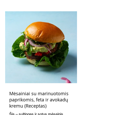
indeliuose.
Mėsainiai su marinuotomis
paprikomis, feta ir avokadų
kremu (Receptas)
Šis – sultingas ir sotus mėsainis,