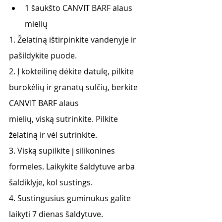
1 šaukšto CANVIT BARF alaus 
mielių
1. Želatiną ištirpinkite vandenyje ir 
pašildykite puode.
2. Į kokteilinę dėkite datulę, pilkite 
burokėlių ir granatų sulčių, berkite 
CANVIT BARF alaus
mielių, viską sutrinkite. Pilkite 
želatiną ir vėl sutrinkite.
3. Viską supilkite į silikonines 
formeles. Laikykite šaldytuve arba 
šaldiklyje, kol sustings.
4. Sustingusius guminukus galite 
laikyti 7 dienas šaldytuve.