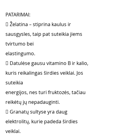
PATARIMAI:
 Želatina – stiprina kaulus ir 
sausgysles, taip pat suteikia jiems 
tvirtumo bei
elastingumo.
 Datulėse gausu vitamino B ir kalio, 
kuris reikalingas širdies veiklai. Jos 
suteikia
energijos, nes turi fruktozės, tačiau 
reikėtų jų nepadauginti.
 Granatų sultyse yra daug 
elektrolitų, kurie padeda širdies 
veiklai.