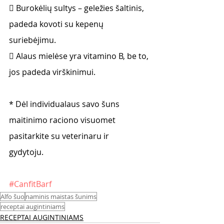
 Burokėlių sultys – geležies šaltinis, 
padeda kovoti su kepenų 
suriebėjimu.
 Alaus mielėse yra vitamino B, be to, 
jos padeda virškinimui.
* Dėl individualaus savo šuns 
maitinimo raciono visuomet 
pasitarkite su veterinaru ir
gydytoju.
#CanfitBarf
Alfo šuo
naminis maistas šunims
receptai augintiniams
RECEPTAI AUGINTINIAMS