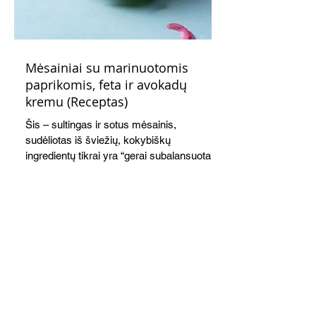
Mėsainiai su marinuotomis
paprikomis, feta ir avokadų
kremu (Receptas)
Šis – sultingas ir sotus mėsainis,
sudėliotas iš šviežių, kokybiškų
ingredientų tikrai yra “gerai subalansuotas
maistas”. Sotus, gardintas marinuotomis
paprikomis, trupinta feta ir švelniu avokadų
kremu labai tik pietums ar nevėlyvai
vakarienei, o ypač – visiems vasaros
susibėgimams ant pievelės prie namų.
Nepamirškite ir gėrimų. Prie šio mėsainio
skaniai dera gaivus aviečių ir apelsinų
kokteilis.