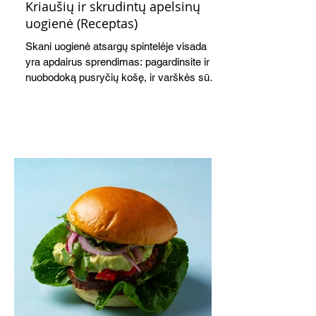
Kriaušių ir skrudintų apelsinų
uogienė (Receptas)
Skani uogienė atsargų spintelėje visada
yra apdairus sprendimas: pagardinsite ir
nuobodoką pusryčių košę, ir varškės sūrį,
o patiekę su mėgstamais sausainiais
pavaišinsite netikėtus svečius. Praktiškas
patarimas: laikykite uogienę nedideliuose
indeliuose.