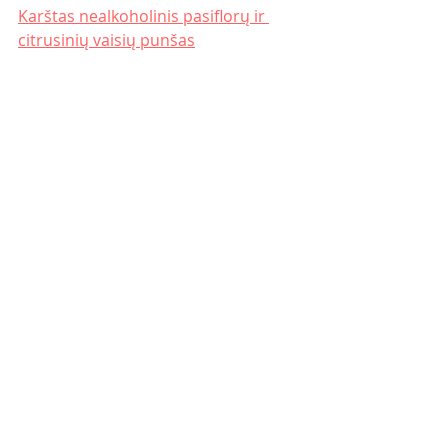
Karštas nealkoholinis pasiflorų ir 
citrusinių vaisių punšas