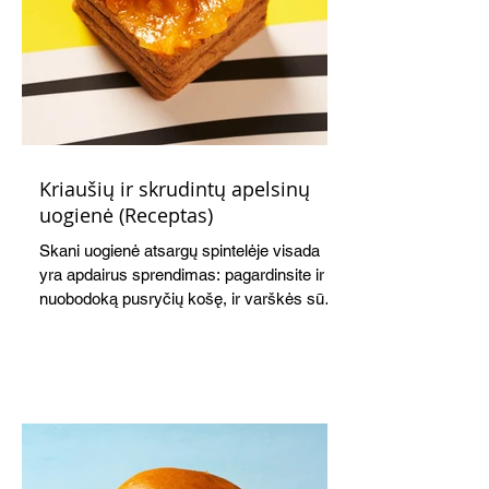
Kriaušių ir skrudintų apelsinų
uogienė (Receptas)
Skani uogienė atsargų spintelėje visada
yra apdairus sprendimas: pagardinsite ir
nuobodoką pusryčių košę, ir varškės sūrį,
o patiekę su mėgstamais sausainiais
pavaišinsite netikėtus svečius. Praktiškas
patarimas: laikykite uogienę nedideliuose
indeliuose.