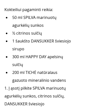
Kokteiliui pagaminti reikia:
50 ml SPILVA marinuotų 
agurkėlių sunkos
½ citrinos sulčių
1 šaukšto DANSUKKER šviesiojo 
sirupo
300 ml HAPPY DAY apelsinų 
sulčių
200 ml TICHĖ natūralaus 
gazuoto mineralinio vandens
1. Į ąsotį pilkite SPILVA marinuotų 
agurkėlių sunkos, citrinos sulčių, 
DANSUKKER šviesiojo