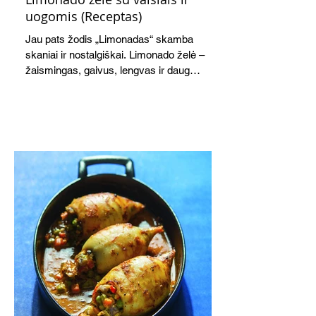
uogomis (Receptas)
Jau pats žodis „Limonadas“ skamba
skaniai ir nostalgiškai. Limonado želė –
žaismingas, gaivus, lengvas ir daug
žadantis desertas, kuris tęsi visus savo
pažadus. Gaivus greipfrutų limonadas
subtiliai papildo saldžius vaisius, o ledų
kaušelis suteikia desertui ypatingo
švelnumo.