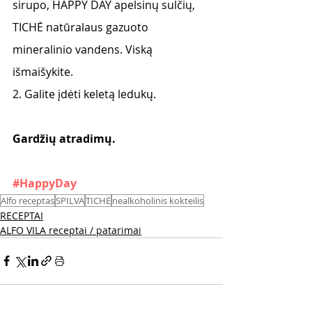
sirupo, HAPPY DAY apelsinų sulčių, 
TICHĖ natūralaus gazuoto 
mineralinio vandens. Viską 
išmaišykite.
2. Galite įdėti keletą ledukų.
Gardžių atradimų.
#HappyDay
Alfo receptas
SPILVA
TICHĖ
nealkoholinis kokteilis
RECEPTAI
ALFO VILA receptai / patarimai