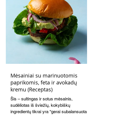
Mėsainiai su marinuotomis
paprikomis, feta ir avokadų
kremu (Receptas)
Šis – sultingas ir sotus mėsainis,
sudėliotas iš šviežių, kokybiškų
ingredientų tikrai yra “gerai subalansuotas
maistas”. Sotus, gardintas marinuotomis
paprikomis, trupinta feta ir švelniu avokadų