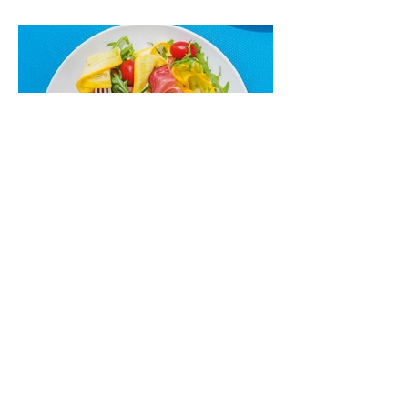
kremu labai tik pietums ar nevėlyvai
vakarienei, o ypač – visiems vasaros
susibėgimams ant pievelės prie namų.
Nepamirškite ir gėrimų. Prie šio mėsainio
skaniai dera gaivus aviečių ir apelsinų
kokteilis.
Cukinijų ir vyšninių pomidorų
salotos (Receptas)
Labai vasariškos, gaivios, subalansuotos.
Rinkitės jaunas, nedideles cukinijas. Jei
norėtųsi sotesnio patiekalo, įdėkite buratos