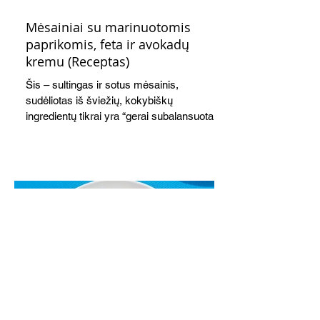
Mėsainiai su marinuotomis
paprikomis, feta ir avokadų
kremu (Receptas)
Šis – sultingas ir sotus mėsainis,
sudėliotas iš šviežių, kokybiškų
ingredientų tikrai yra “gerai subalansuotas
maistas”. Sotus, gardintas marinuotomis
paprikomis, trupinta feta ir švelniu avokadų
kremu labai tik pietums ar nevėlyvai
vakarienei, o ypač – visiems vasaros
susibėgimams ant pievelės prie namų.
Nepamirškite ir gėrimų. Prie šio mėsainio
skaniai dera gaivus aviečių ir apelsinų
kokteilis.