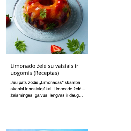
Limonado želė su vaisiais ir
uogomis (Receptas)
Jau pats žodis „Limonadas“ skamba
skaniai ir nostalgiškai. Limonado želė –
žaismingas, gaivus, lengvas ir daug
žadantis desertas, kuris tęsi visus savo
pažadus. Gaivus greipfrutų limonadas
subtiliai papildo saldžius vaisius, o ledų
kaušelis suteikia desertui ypatingo
švelnumo.