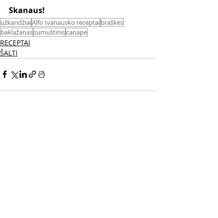
Skanaus! 
užkandžiai
Alfo Ivanausko receptai
braškės
baklažanas
sumuštinis
canape
RECEPTAI
ŠALTI