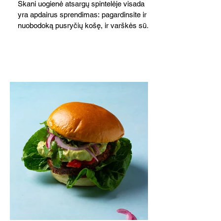
Skani uogienė atsargų spintelėje visada
yra apdairus sprendimas: pagardinsite ir
nuobodoką pusryčių košę, ir varškės sūrį,
o patiekę su mėgstamais sausainiais
pavaišinsite netikėtus svečius. Praktiškas
patarimas: laikykite uogienę nedideliuose
indeliuose.