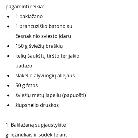
pagaminti reikia: 
1 baklažano
1 prancūziško batono su 
česnakinio sviesto įdaru
150 g šviežių braškių
kelių šaukštų tiršto terijakio 
padažo 
šlakelio alyvuogių aliejaus
50 g fetos
šviežių mėtų lapelių (papuošti) 
žiupsnelio druskos
1. Baklažaną supjaustykite 
griežinėliais ir sudėkite ant 