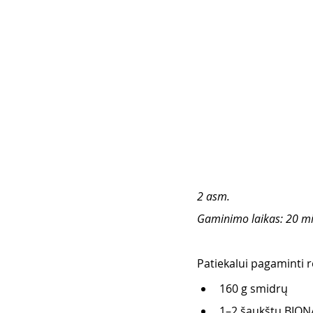
2 asm.
Gaminimo laikas: 20 mi
Patiekalui pagaminti re
160 g smidrų
1–2 šaukštų BIONA