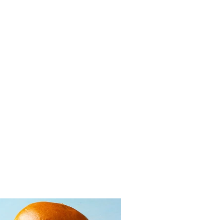
eceptų su smidrais