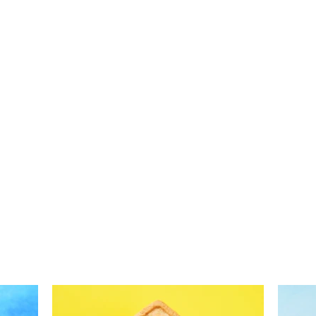
10 r
Bulvių virtinukai su smidrais
ir špinatais (Receptas)