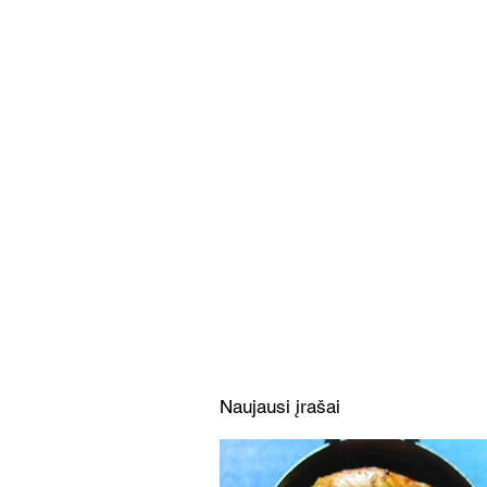
Azijietiškos salotos su
braškėmis, smidrais ir
paukštiena (Receptas)
Naujausi įrašai