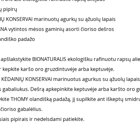
ų pipirų
IŲ KONSERVAI marinuotų agurkų su ąžuolų lapais
NA vytintos mėsos gaminių asorti čioriso dešros
andiško padažo
, apšlakstykite BIONATURALIS ekologišku rafinuotu rapsų ali
ir kepkite karšo oro gruzdintuvėje arba keptuvėje.
e KĖDAINIŲ KONSERVAI marinuotus agurkus su ąžuolų lapais 
 gabaliukus. Dešrą apkepinkite keptuvėje arba karšto oro g
dykite THOMY olandišką padažą, jį supilkite ant iškeptų smidr
čioriso gabalėlius.
iais pipirais ir nedelsdami patiekite.