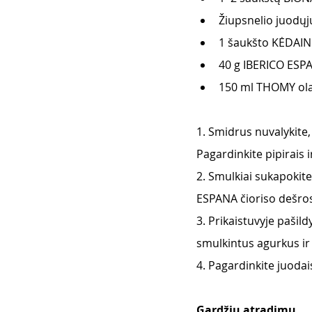
Žiupsnelio juodųj
1 šaukšto KĖDAIN
40 g IBERICO ESPA
150 ml THOMY ol
1. Smidrus nuvalykite
Pagardinkite pipirais 
2. Smulkiai sukapokit
ESPANA čioriso dešros
3. Prikaistuvyje pašil
smulkintus agurkus ir 
4. Pagardinkite juodais
Gardžių atradimų. 