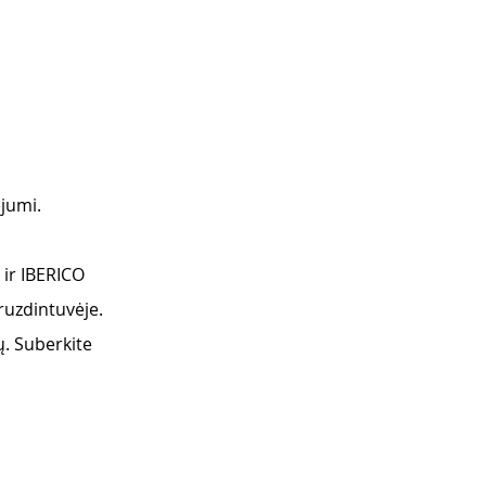
ejumi.
ir IBERICO
ruzdintuvėje.
ų. Suberkite