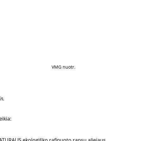
VMG nuotr. 
n.
ikia:
TURALIS ekologiško rafinuoto rapsų aliejaus