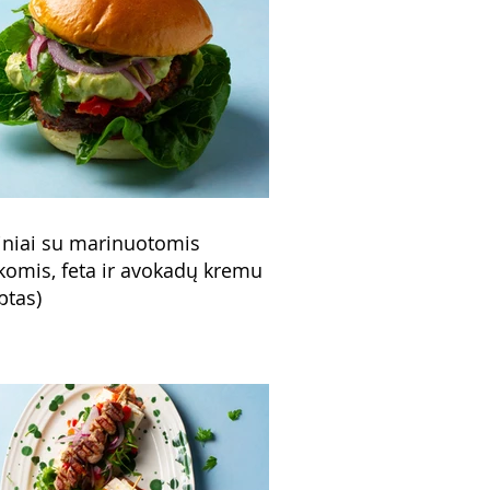
niai su marinuotomis
komis, feta ir avokadų kremu
ptas)