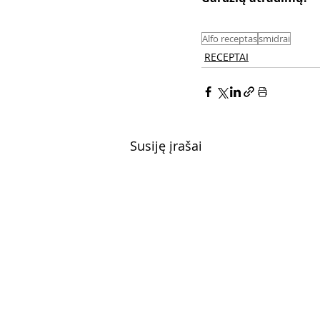
Alfo receptas
smidrai
RECEPTAI
Susiję įrašai