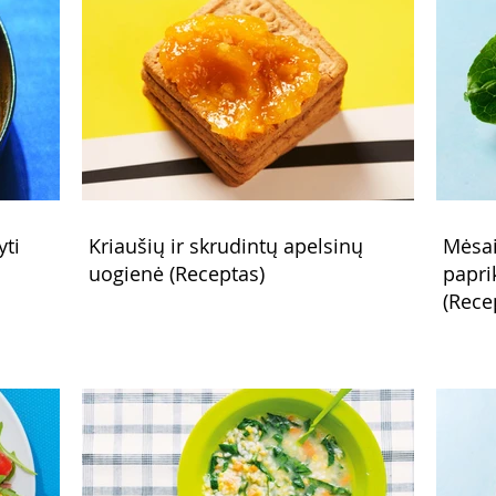
yti
Kriaušių ir skrudintų apelsinų
Mėsai
uogienė (Receptas)
papri
(Rece