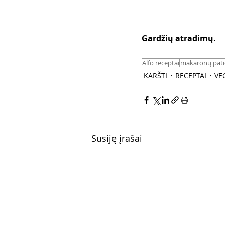
Gardžių atradimų. 
Alfo receptai
makaronų pati
KARŠTI
RECEPTAI
VEG
Susiję įrašai