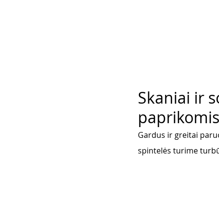
Skaniai ir s
paprikomis
Gardus ir greitai paru
spintelės turime turbū