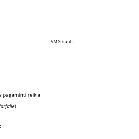
VMG nuotr. 
 pagaminti reikia: 
farfalle
)
o