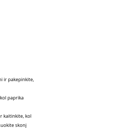
i ir pakepinkite, 
kol paprika 
 kaitinkite, kol 
suokite skonį 