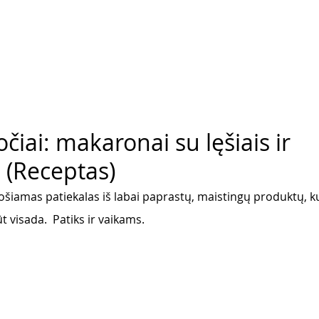
očiai: makaronai su lęšiais ir
 (Receptas)
ošiamas patiekalas iš labai paprastų, maistingų produktų, ku
t visada.  Patiks ir vaikams.