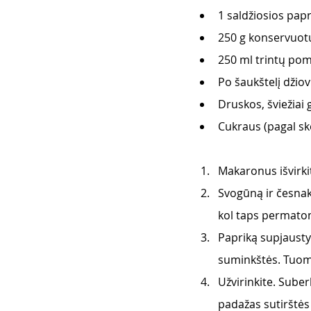
1 saldžiosios pap
250 g konservuot
250 ml trintų po
Po šaukštelį džiov
Druskos, šviežiai 
Cukraus (pagal sk
Makaronus išvirkit
Svogūną ir česnaką
kol taps permatom
Papriką supjaustyk
suminkštės. Tuome
Užvirinkite. Suber
padažas sutirštės 