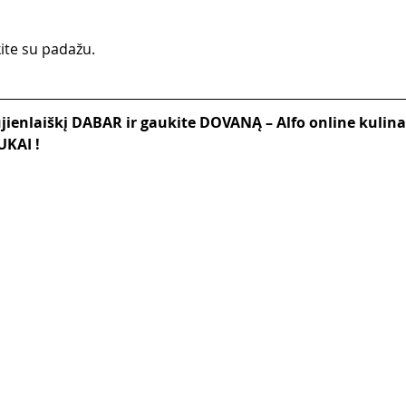
te su padažu.  
ienlaiškį DABAR ir gaukite DOVANĄ – Alfo online kulina
UKAI !