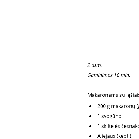
2 asm. 
Gaminimas 10 min. 
Makaronams su lęšiais
200 g makaronų (
1 svogūno
1 skiltelės česnak
Aliejaus (kepti) 