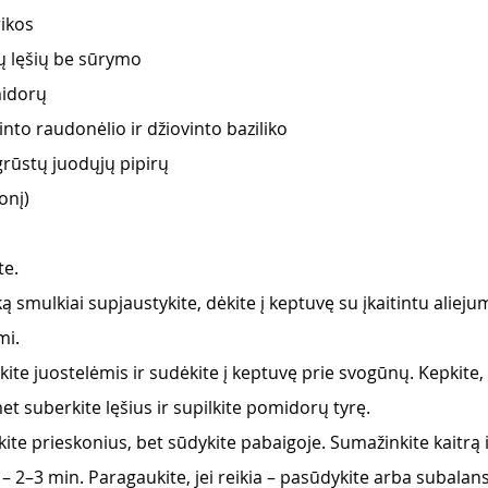
rikos
ų lęšių be sūrymo
midorų
into raudonėlio ir džiovinto baziliko
grūstų juodųjų pipirų
onį)
e. 
 smulkiai supjaustykite, dėkite į keptuvę su įkaitintu aliejum
i. 
ite juostelėmis ir sudėkite į keptuvę prie svogūnų. Kepkite, 
t suberkite lęšius ir supilkite pomidorų tyrę. 
kite prieskonius, bet sūdykite pabaigoje. Sumažinkite kaitrą ir
– 2–3 min. Paragaukite, jei reikia – pasūdykite arba subalan