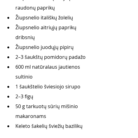
raudonų paprikų
Žiupsnelio itališkų žolelių
Žiupsnelio aitriųjų paprikų 
dribsnių
Žiupsnelio juodųjų pipirų 
2–3 šaukštų pomidorų padažo
600 ml natūralaus jautienos 
sultinio 
1 šaukštelio šviesiojo sirupo
2–3 figų
50 g tarkuotų sūrių mišinio 
makaronams
Keleto šakelių šviežių bazilikų