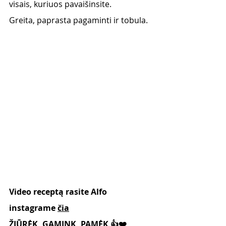
visais, kuriuos pavaišinsite. 
Greita, paprasta pagaminti ir tobula. 
Video receptą rasite Alfo 
instagrame 
čia
ŽIŪRĖK, GAMINK, PAMĖK 👍❤️, 