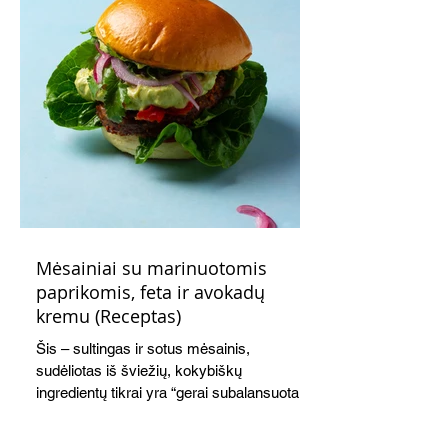
Mėsainiai su marinuotomis
paprikomis, feta ir avokadų
kremu (Receptas)
Šis – sultingas ir sotus mėsainis,
sudėliotas iš šviežių, kokybiškų
ingredientų tikrai yra “gerai subalansuotas
maistas”. Sotus, gardintas marinuotomis
paprikomis, trupinta feta ir švelniu avokadų