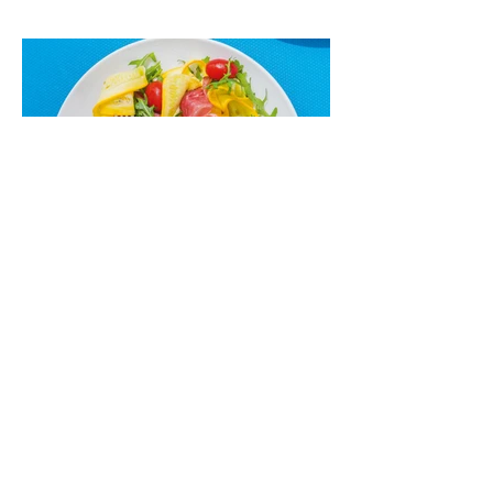
kremu labai tik pietums ar nevėlyvai
vakarienei, o ypač – visiems vasaros
susibėgimams ant pievelės prie namų.
Nepamirškite ir gėrimų. Prie šio mėsainio
skaniai dera gaivus aviečių ir apelsinų
kokteilis.
Cukinijų ir vyšninių pomidorų
salotos (Receptas)
Labai vasariškos, gaivios, subalansuotos.
Rinkitės jaunas, nedideles cukinijas. Jei