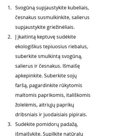
Svogūną supjaustykite kubeliais, 
česnakus susmulkinkite, salierus 
supjaustykite griežinėliais.  
Į įkaitintą keptuvę sudėkite 
ekologiškus tepiuosius riebalus, 
suberkite smulkintą svogūną, 
salierus ir česnakus. Išmaišę 
apkepinkite. Suberkite sojų 
faršą, pagardinkite rūkytomis 
maltomis paprikomis, itališkomis 
žolelėmis, aitriųjų paprikų 
dribsniais ir juodaisiais pipirais. 
Sudėkite pomidorų padažą, 
išmaišykite. Supilkite natūralų 