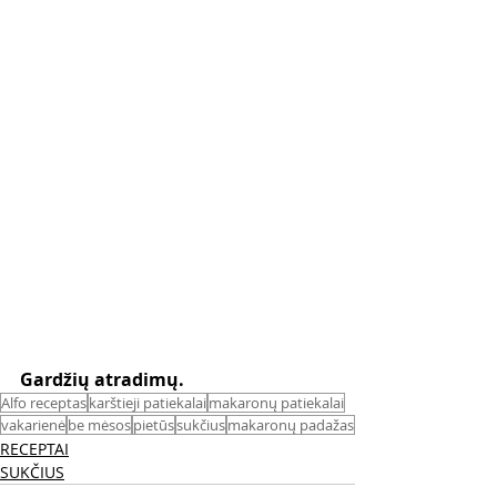
Gardžių atradimų.
Alfo receptas
karštieji patiekalai
makaronų patiekalai
vakarienė
be mėsos
pietūs
sukčius
makaronų padažas
RECEPTAI
SUKČIUS