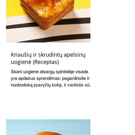
Kriaušių ir skrudintų apelsinų
uogienė (Receptas)
Skani uogienė atsargų spintelėje visada
yra apdairus sprendimas: pagardinsite ir
nuobodoką pusryčių košę, ir varškės sūrį,
o patiekę su mėgstamais sausainiais
pavaišinsite netikėtus svečius. Praktiškas
patarimas: laikykite uogienę nedideliuose
indeliuose.