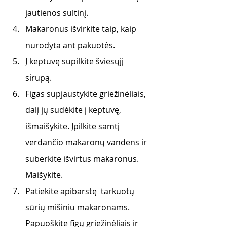
jautienos sultinį. 
Makaronus išvirkite taip, kaip 
nurodyta ant pakuotės. 
Į keptuvę supilkite šviesųjį 
sirupą. 
Figas supjaustykite griežinėliais, 
dalį jų sudėkite į keptuvę, 
išmaišykite. Įpilkite samtį 
verdančio makaronų vandens ir 
suberkite išvirtus makaronus. 
Maišykite.
Patiekite apibarstę  tarkuotų 
sūrių mišiniu makaronams. 
Papuoškite figų griežinėliais ir 