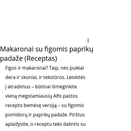
Makaronai su figomis paprikų
padaže (Receptas)
Figos ir makaronai? Taip, nes puikiai 
dera ir skoniai, ir tekstūros. Leiskitės 
į atradimus – būtinai išmėginkite 
vieną mėgstamiausių Alfo pastos 
recepto bemėsę versiją – su figomis 
pomidorų ir paprikų padaže. Pirštus 
aplaižysite, o receptu teks dalintis su 