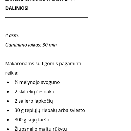
DALINKIS! 
4 asm.
Gaminimo laikas: 30 min. 
Makaronams su figomis pagaminti 
reikia:
½ mėlynojo svogūno
2 skiltelių česnako
2 saliero lapkočių 
30 g tepiųjų riebalų arba sviesto
300 g sojų faršo 
Žiupsnelio maltų rūkytų 