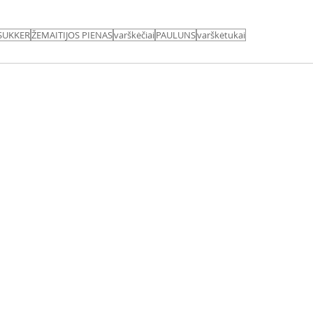
SUKKER
ŽEMAITIJOS PIENAS
varškėčiai
PAULUNS
varškėtukai