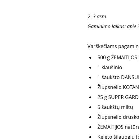
2–3 asm.
Gaminimo laikas: apie 
Varškėčiams pagaminti
500 g ŽEMAITIJOS 
1 kiaušinio
1 šaukšto DANSUK
Žiupsnelio KOTAN
25 g SUPER GARDEN
5 šaukštų miltų
Žiupsnelio drusk
ŽEMAITIJOS natūra
Keleto šilauogių 