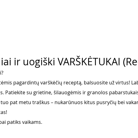
iai ir uogiški VARŠKĖTUKAI (Re
i? 
etėmis pagardintų varškėčių receptą, balsuosite už virtus! Lab
ūs. Patiekite su grietine, šilauogėmis ir granolos pabarstukais
r tuo pat metu traškus – nukarūnuos kitus pusryčių bei vakar
as! 
ai patiks vaikams.