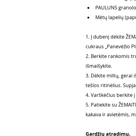
PAULUNS granolos
Mėtų lapelių (pap
1. Į dubenį dėkite ŽE
cukraus „Panevėžio Pli
2. Berkite rankomis tr
išmaišykite.
3. Dėkite miltų, gerai 
tešlos ritinėlius. Supj
4. Varškėčius berkite 
5. Patiekite su ŽEMAI
kakava ir avietėmis, mė
Gardžių atradimų. 