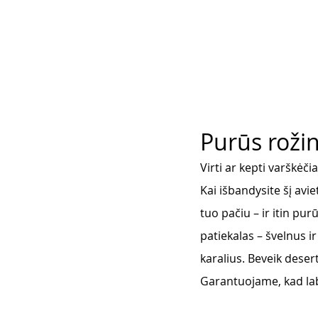
Purūs rožin
Virti ar kepti varškėčia
Kai išbandysite šį avi
tuo pačiu – ir itin pur
patiekalas – švelnus i
karalius. Beveik desert
Garantuojame, kad lab