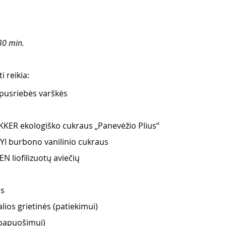
30 min.
 reikia:
pusriebės varškės
KER ekologiško cukraus „Panevėžio Plius“
YI burbono vanilinio cukraus
 liofilizuotų aviečių
os
lios grietinės (patiekimui)
(papuošimui)