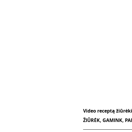
Video receptą žiūrėkit
ŽIŪRĖK, GAMINK, PAM