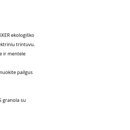
UKKER ekologiško 
triniu trintuvu. 
e ir mentele 
rmuokite pailgus 
S granola su 