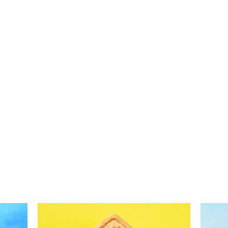
Kepti varškėčiai „kaip pas
Kept
mamą": kokia jų paslaptis?
milt