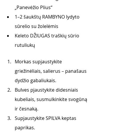
„Panevėžio Plius“
1–2 šaukštų RAMBYNO lydyto 
sūrelio su žolelėmis
Keleto DŽIUGAS traškių sūrio 
rutuliukų
Morkas supjaustykite 
griežinėliais, salierus – panašaus 
dydžio gabaliukais. 
Bulves pjaustykite didesniais 
kubeliais, susmulkinkite svogūną 
ir česnaką.
Supjaustykite SPILVA keptas 
paprikas. 