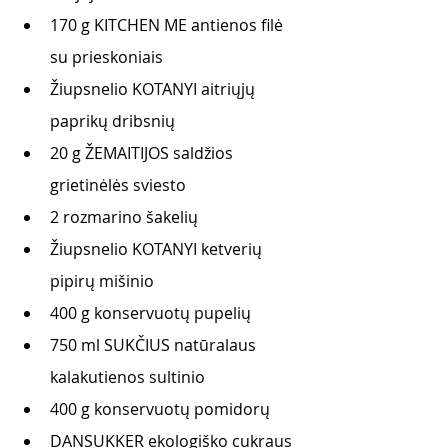
170 g KITCHEN ME antienos filė 
su prieskoniais
Žiupsnelio KOTANYI aitriųjų 
paprikų dribsnių
20 g ŽEMAITIJOS saldžios 
grietinėlės sviesto
2 rozmarino šakelių
Žiupsnelio KOTANYI ketverių 
pipirų mišinio 
400 g konservuotų pupelių
750 ml SUKČIUS natūralaus 
kalakutienos sultinio
400 g konservuotų pomidorų 
DANSUKKER ekologiško cukraus 