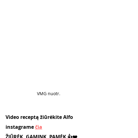
VMG nuotr. 
Video receptą žiūrėkite Alfo 
instagrame 
čia
ŽIŪRĖK, GAMINK, PAMĖK 👍❤️, 