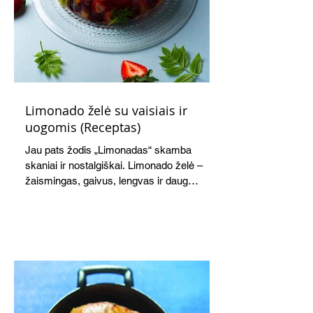
Limonado želė su vaisiais ir
uogomis (Receptas)
Jau pats žodis „Limonadas“ skamba
skaniai ir nostalgiškai. Limonado želė –
žaismingas, gaivus, lengvas ir daug
žadantis desertas, kuris tęsi visus savo
pažadus. Gaivus greipfrutų limonadas
subtiliai papildo saldžius vaisius, o ledų
kaušelis suteikia desertui ypatingo
švelnumo.