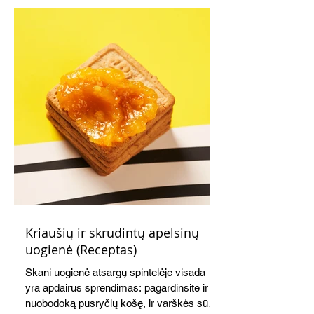
Kriaušių ir skrudintų apelsinų
uogienė (Receptas)
Skani uogienė atsargų spintelėje visada
yra apdairus sprendimas: pagardinsite ir
nuobodoką pusryčių košę, ir varškės sūrį,