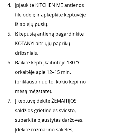
Įpjaukite KITCHEN ME antienos 
filė odelę ir apkepkite keptuvėje 
iš abiejų pusių. 
Iškepusią antieną pagardinkite 
KOTANYI aitriųjų paprikų 
dribsniais. 
Baikite kepti įkaitintoje 180 °C 
orkaitėje apie 12–15 min. 
(priklauso nuo to, kokio kepimo 
mėsą mėgstate). 
Į keptuvę dėkite ŽEMAITIJOS 
saldžios grietinėlės sviesto, 
suberkite pjaustytas daržoves. 
Įdėkite rozmarino šakeles, 