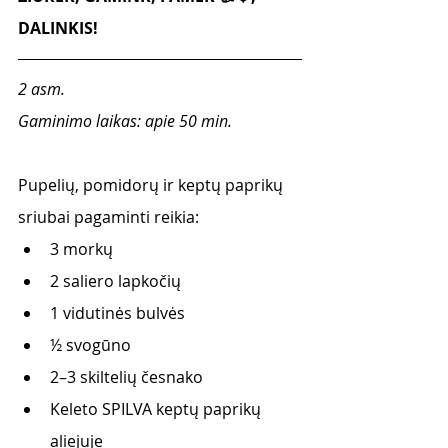
DALINKIS! 
2 asm. 
Gaminimo laikas: apie 50 min.
Pupelių, pomidorų ir keptų paprikų 
sriubai pagaminti reikia:
3 morkų
2 saliero lapkočių
1 vidutinės bulvės
½ svogūno 
2–3 skiltelių česnako
Keleto SPILVA keptų paprikų 
aliejuje