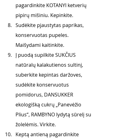
pagardinkite KOTANYI ketverių 
pipirų mišiniu. Kepinkite. 
Sudėkite pjaustytas paprikas, 
konservuotas pupeles. 
Maišydami kaitinkite.
Į puodą supilkite SUKČIUS 
natūralų kalakutienos sultinį, 
suberkite kepintas daržoves, 
sudėkite konservuotus 
pomidorus, DANSUKKER 
ekologišką cukrų „Panevėžio 
Plius“, RAMBYNO lydytą sūrelį su 
žolelėmis. Virkite.  
Keptą antieną pagardinkite 