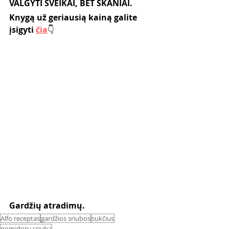
VALGYTI SVEIKAI, BET SKANIAI.
Knygą už geriausią kainą galite 
įsigyti 
čia
👇
Gardžių atradimų. 
Alfo receptas
gardžios sriubos
sukčius
pomidorų sriuba