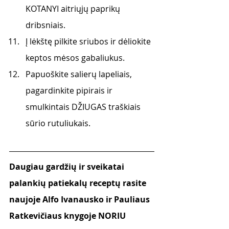
KOTANYI aitriųjų paprikų 
dribsniais.
Į lėkštę pilkite sriubos ir dėliokite 
keptos mėsos gabaliukus. 
Papuoškite salierų lapeliais, 
pagardinkite pipirais ir 
smulkintais DŽIUGAS traškiais 
sūrio rutuliukais. 
Daugiau gardžių ir sveikatai 
palankių patiekalų receptų rasite 
naujoje Alfo Ivanausko ir Pauliaus 
Ratkevičiaus knygoje NORIU 