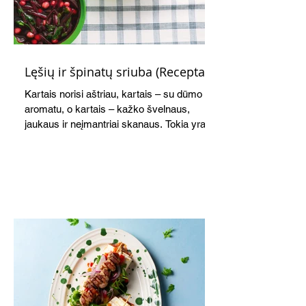
Lęšių ir špinatų sriuba (Receptas)
Kartais norisi aštriau, kartais – su dūmo
aromatu, o kartais – kažko švelnaus,
jaukaus ir neįmantriai skanaus. Tokia yra ši
greitai paruošiama, gomuriui maloni lęšių,
ryžių ir špinatų sriuba.