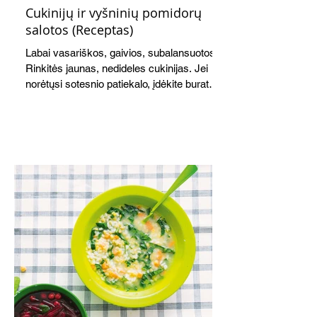
Cukinijų ir vyšninių pomidorų
salotos (Receptas)
Labai vasariškos, gaivios, subalansuotos.
Rinkitės jaunas, nedideles cukinijas. Jei
norėtųsi sotesnio patiekalo, įdėkite buratos
ar mocarelos, pabarstykite skrudintomis
kedrinėmis pinijomis, patiekite su pilno
grūdo duona arba virtu perliniu kuskusu.