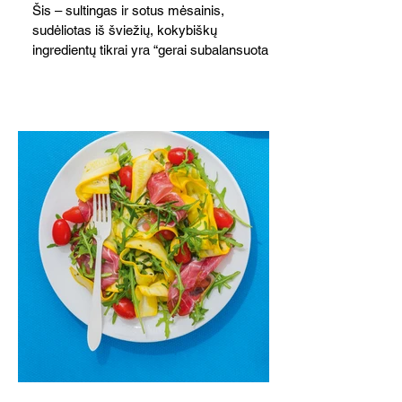
Šis – sultingas ir sotus mėsainis,
sudėliotas iš šviežių, kokybiškų
ingredientų tikrai yra “gerai subalansuotas
maistas”. Sotus, gardintas marinuotomis
paprikomis, trupinta feta ir švelniu avokadų
kremu labai tik pietums ar nevėlyvai
vakarienei, o ypač – visiems vasaros
susibėgimams ant pievelės prie namų.
Nepamirškite ir gėrimų. Prie šio mėsainio
skaniai dera gaivus aviečių ir apelsinų
kokteilis.