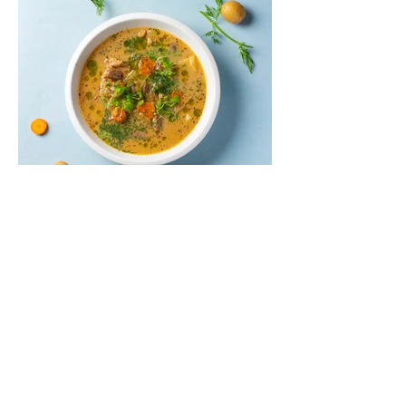
apskrudęs lavašas.
Miso sriuba su triušiena ir
grybais (Receptas)
Miso sriuba – tradicinė japonų sriuba,
kurios pagrindinis ingredientas yra miso
pasta – fermentuota sojų pupelių pasta. Jai
būdingas sodrus, sūrokas umamiškas
skonis. Šis receptas – įprastų skonių ir
japoniškos virtuvės bendradarbystė.