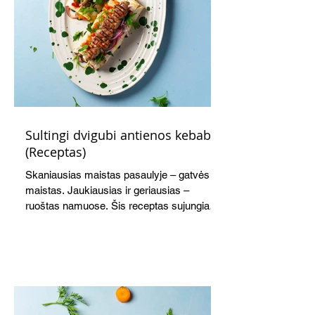
Sultingi dvigubi antienos kebabai
(Receptas)
Skaniausias maistas pasaulyje – gatvės
maistas. Jaukiausias ir geriausias –
ruoštas namuose. Šis receptas sujungia
viską į vieną sukurdamas visišką komforto
patiekalą. Antiena kebabuose – netikėtas,
tačiau tikrai pasiteisinęs sprendimas.
Sultinga mėsa, švelnus tepamas sūris,
marinuotos paprikos ir aromatingi
prieskoniai sukuria sodrų, harmoningą
skonį, kurį dar labiau išryškina lengvai