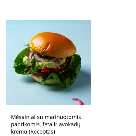
patarimas: laikykite uogienę nedideliuose
indeliuose.
Mėsainiai su marinuotomis
paprikomis, feta ir avokadų
kremu (Receptas)