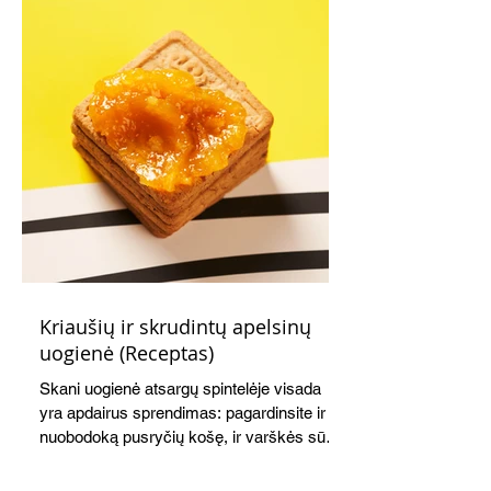
Kriaušių ir skrudintų apelsinų
uogienė (Receptas)
Skani uogienė atsargų spintelėje visada
yra apdairus sprendimas: pagardinsite ir
nuobodoką pusryčių košę, ir varškės sūrį,
o patiekę su mėgstamais sausainiais
pavaišinsite netikėtus svečius. Praktiškas