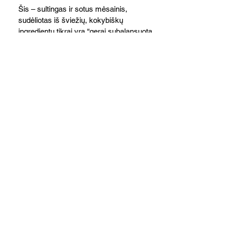
Šis – sultingas ir sotus mėsainis,
sudėliotas iš šviežių, kokybiškų
ingredientų tikrai yra “gerai subalansuotas
maistas”. Sotus, gardintas marinuotomis
paprikomis, trupinta feta ir švelniu avokadų
kremu labai tik pietums ar nevėlyvai
vakarienei, o ypač – visiems vasaros
susibėgimams ant pievelės prie namų.
Nepamirškite ir gėrimų. Prie šio mėsainio
skaniai dera gaivus aviečių ir apelsinų
kokteilis.