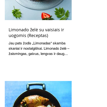
Limonado želė su vaisiais ir
uogomis (Receptas)
Jau pats žodis „Limonadas“ skamba
skaniai ir nostalgiškai. Limonado želė –
žaismingas, gaivus, lengvas ir daug
žadantis desertas, kuris tęsi visus savo
pažadus. Gaivus greipfrutų limonadas
subtiliai papildo saldžius vaisius, o ledų
kaušelis suteikia desertui ypatingo
švelnumo.