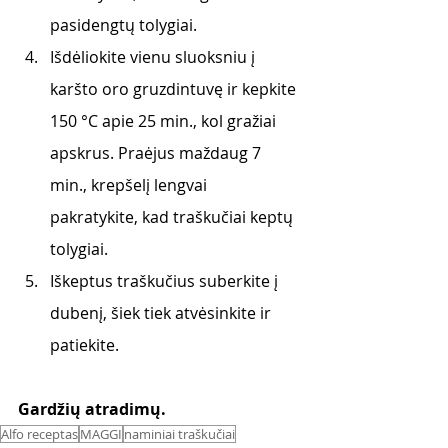
pasidengtų tolygiai. 
Išdėliokite vienu sluoksniu į 
karšto oro gruzdintuvę ir kepkite 
150 °C apie 25 min., kol gražiai 
apskrus. Praėjus maždaug 7 
min., krepšelį lengvai 
pakratykite, kad traškučiai keptų 
tolygiai.
Iškeptus traškučius suberkite į 
dubenį, šiek tiek atvėsinkite ir 
patiekite.
Gardžių atradimų. 
Alfo receptas
MAGGI
naminiai traškučiai