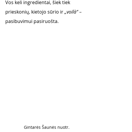
Vos keli ingredientai, šiek tiek 
prieskonių, kietojo sūrio ir
„voilà“
– 
pasibuvimui pasiruošta. 
Gintarės Šaunės nuotr. 