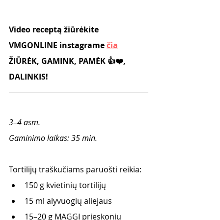
Video receptą žiūrėkite 
VMGONLINE instagrame 
čia
ŽIŪRĖK, GAMINK, PAMĖK 👍❤️, 
DALINKIS!
3–4 asm.  
Gaminimo laikas: 35 min.
Tortilijų traškučiams paruošti reikia:
150 g kvietinių tortilijų
15 ml alyvuogių aliejaus 
15–20 g MAGGI prieskonių 