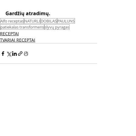
Gardžių atradimų.
Alfo receptas
NATURLI
DOBILAS
PAULUNS
patiekalas transformeris
slyvų pyragas
RECEPTAI
TVARIAI RECEPTAI