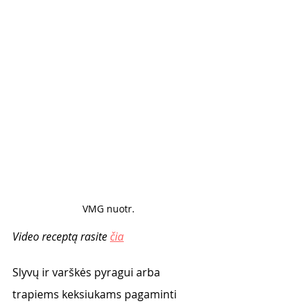
VMG nuotr. 
Video receptą rasite 
čia
Slyvų ir varškės pyragui arba 
trapiems keksiukams pagaminti 