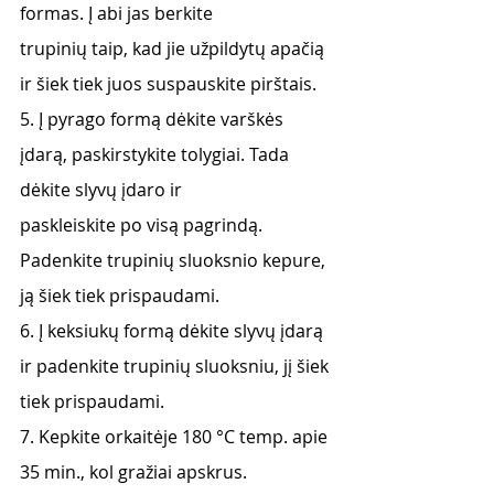
formas. Į abi jas berkite
trupinių taip, kad jie užpildytų apačią 
ir šiek tiek juos suspauskite pirštais.
5. Į pyrago formą dėkite varškės 
įdarą, paskirstykite tolygiai. Tada 
dėkite slyvų įdaro ir
paskleiskite po visą pagrindą. 
Padenkite trupinių sluoksnio kepure, 
ją šiek tiek prispaudami.
6. Į keksiukų formą dėkite slyvų įdarą 
ir padenkite trupinių sluoksniu, jį šiek 
tiek prispaudami.
7. Kepkite orkaitėje 180 °C temp. apie 
35 min., kol gražiai apskrus.