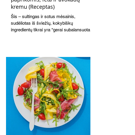
kremu (Receptas)
Šis – sultingas ir sotus mėsainis,
sudėliotas iš šviežių, kokybiškų
ingredientų tikrai yra “gerai subalansuotas
maistas”. Sotus, gardintas marinuotomis
paprikomis, trupinta feta ir švelniu avokadų
kremu labai tik pietums ar nevėlyvai
vakarienei, o ypač – visiems vasaros
susibėgimams ant pievelės prie namų.
Nepamirškite ir gėrimų. Prie šio mėsainio
skaniai dera gaivus aviečių ir apelsinų
kokteilis.