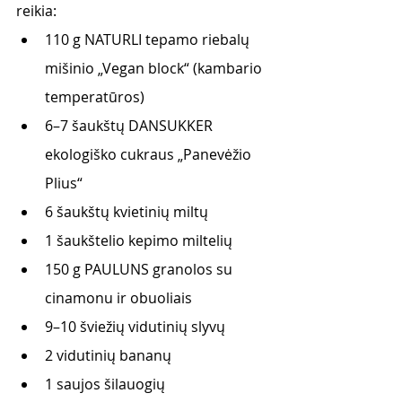
reikia:
110 g NATURLI tepamo riebalų 
mišinio „Vegan block“ (kambario 
temperatūros)
6–7 šaukštų DANSUKKER 
ekologiško cukraus „Panevėžio 
Plius“
6 šaukštų kvietinių miltų
1 šaukštelio kepimo miltelių
150 g PAULUNS granolos su 
cinamonu ir obuoliais
9–10 šviežių vidutinių slyvų
2 vidutinių bananų
1 saujos šilauogių