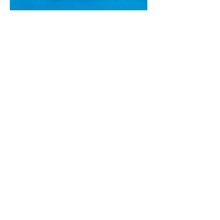
Cukinijų ir vyšninių pomidorų
salotos (Receptas)
Labai vasariškos, gaivios, subalansuotos.
Rinkitės jaunas, nedideles cukinijas. Jei
norėtųsi sotesnio patiekalo, įdėkite buratos
ar mocarelos, pabarstykite skrudintomis
kedrinėmis pinijomis, patiekite su pilno
grūdo duona arba virtu perliniu kuskusu.