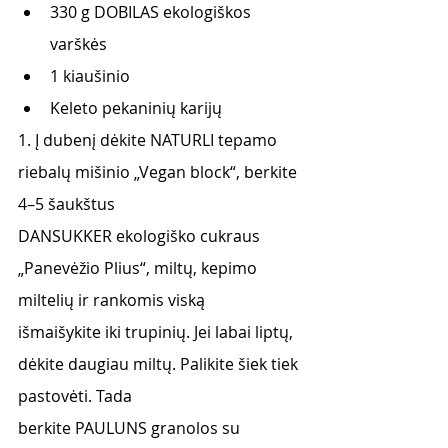
330 g DOBILAS ekologiškos 
varškės
1 kiaušinio
Keleto pekaninių karijų
1. Į dubenį dėkite NATURLI tepamo 
riebalų mišinio „Vegan block“, berkite 
4–5 šaukštus
DANSUKKER ekologiško cukraus 
„Panevėžio Plius“, miltų, kepimo 
miltelių ir rankomis viską
išmaišykite iki trupinių. Jei labai liptų, 
dėkite daugiau miltų. Palikite šiek tiek 
pastovėti. Tada
berkite PAULUNS granolos su 