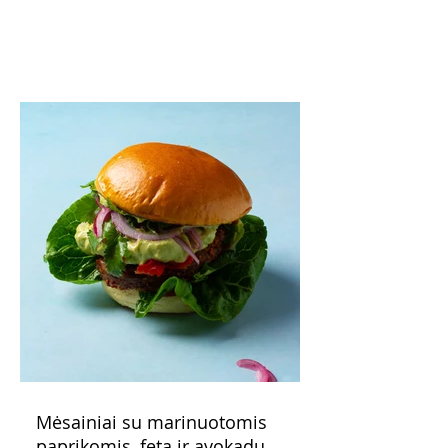
o patiekę su mėgstamais sausainiais
pavaišinsite netikėtus svečius. Praktiškas
patarimas: laikykite uogienę nedideliuose
indeliuose.
Mėsainiai su marinuotomis
paprikomis, feta ir avokadų