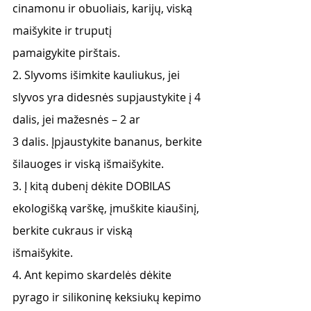
cinamonu ir obuoliais, karijų, viską 
maišykite ir truputį
pamaigykite pirštais.
2. Slyvoms išimkite kauliukus, jei 
slyvos yra didesnės supjaustykite į 4 
dalis, jei mažesnės – 2 ar
3 dalis. Įpjaustykite bananus, berkite 
šilauoges ir viską išmaišykite.
3. Į kitą dubenį dėkite DOBILAS 
ekologišką varškę, įmuškite kiaušinį, 
berkite cukraus ir viską
išmaišykite.
4. Ant kepimo skardelės dėkite 
pyrago ir silikoninę keksiukų kepimo 