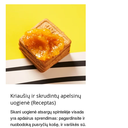
Kriaušių ir skrudintų apelsinų
uogienė (Receptas)
Skani uogienė atsargų spintelėje visada
yra apdairus sprendimas: pagardinsite ir
nuobodoką pusryčių košę, ir varškės sūrį,