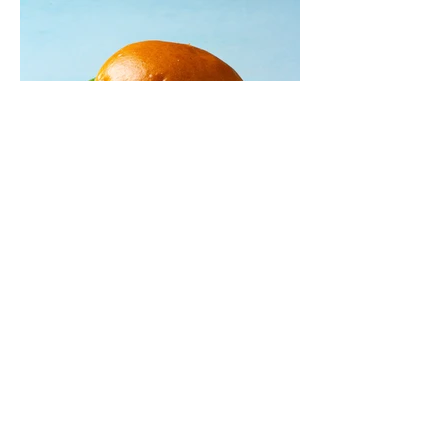
Mėsainiai su marinuotomis
paprikomis, feta ir avokadų
kremu (Receptas)
Šis – sultingas ir sotus mėsainis,
sudėliotas iš šviežių, kokybiškų
ingredientų tikrai yra “gerai subalansuotas