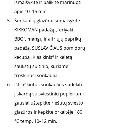
išmaišykite ir palikite marinuoti 
apie 10–15 min.
Šonkaulių glazūrai sumaišykite 
KIKKOMAN padažą „Teriyaki 
BBQ“, mangų ir aitriųjų paprikų 
padažą, SUSLAVIČIAUS pomidorų 
kečupą „Klasikinis“ ir keletą 
šaukštų sultinio, kuriame 
troškinosi šonkauliai.
Ištroškintus šonkaulius sudėkite 
į skardą su sviestiniu popieriumi, 
gausiai užtepkite riešutų sviesto 
glazūros ir kepkite orkaitėje 180 
°C temp. 10–12 min.