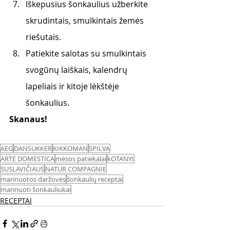
Iškepusius šonkaulius užberkite 
skrudintais, smulkintais žemės 
riešutais.
Patiekite salotas su smulkintais 
svogūnų laiškais, kalendrų 
lapeliais ir kitoje lėkštėje 
šonkaulius.
Skanaus! 
AEG
DANSUKKER
KIKKOMAN
SPILVA
ARTE DOMESTICA
mėsos patiekalai
kOTANYI
SUSLAVIČIAUS
NATUR COMPAGNIE
marinuotos daržovės
šonkaulių receptai
marinuoti šonkauliukai
RECEPTAI