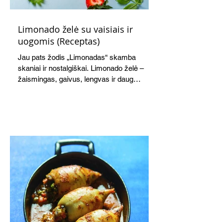
Limonado želė su vaisiais ir
uogomis (Receptas)
Jau pats žodis „Limonadas“ skamba
skaniai ir nostalgiškai. Limonado želė –
žaismingas, gaivus, lengvas ir daug
žadantis desertas, kuris tęsi visus savo
pažadus. Gaivus greipfrutų limonadas
subtiliai papildo saldžius vaisius, o ledų
kaušelis suteikia desertui ypatingo
švelnumo.