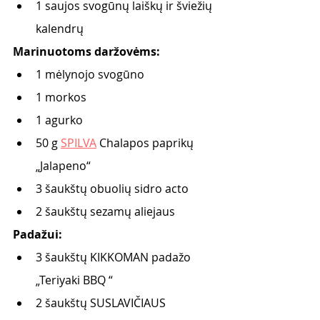
1 saujos svogūnų laiškų ir šviežių 
kalendrų
Marinuotoms daržovėms:
1 mėlynojo svogūno
1 morkos
1 agurko
50 g 
SPILVA
 Chalapos paprikų 
„Jalapeno“
3 šaukštų obuolių sidro acto
2 šaukštų sezamų aliejaus
Padažui:
3 šaukštų KIKKOMAN padažo 
„Teriyaki BBQ “ 
2 šaukštų SUSLAVIČIAUS 