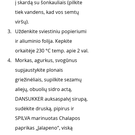
į skardą su šonkauliais (pilkite 
tiek vandens, kad vos semtų 
viršų). 
Uždenkite sviestiniu popieriumi 
ir aliuminio folija. Kepkite 
orkaitėje 230 °C temp. apie 2 val.
Morkas, agurkus, svogūnus 
supjaustykite plonais 
griežinėliais, supilkite sezamų 
aliejų, obuolių sidro actą, 
DANSUKKER auksaspalvį sirupą, 
sudėkite druską, pipirus ir 
SPILVA marinuotas Chalapos 
paprikas „Jalapeno“, viską 