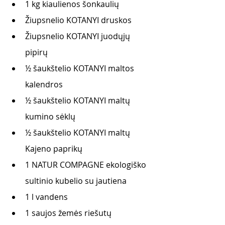
1 kg kiaulienos šonkaulių
Žiupsnelio KOTANYI druskos
Žiupsnelio KOTANYI juodųjų 
pipirų 
½ šaukštelio KOTANYI maltos 
kalendros
½ šaukštelio KOTANYI maltų 
kumino sėklų
½ šaukštelio KOTANYI maltų 
Kajeno paprikų
1 NATUR COMPAGNE ekologiško 
sultinio kubelio su jautiena
1 l vandens
1 saujos žemės riešutų