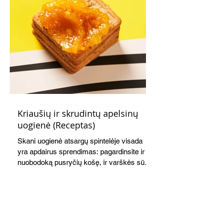
Kriaušių ir skrudintų apelsinų
uogienė (Receptas)
Skani uogienė atsargų spintelėje visada
yra apdairus sprendimas: pagardinsite ir
nuobodoką pusryčių košę, ir varškės sūrį,
o patiekę su mėgstamais sausainiais
pavaišinsite netikėtus svečius. Praktiškas
patarimas: laikykite uogienę nedideliuose
indeliuose.