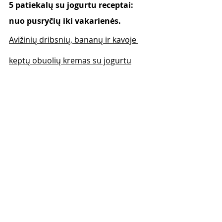
5 patiekalų su jogurtu receptai: 
nuo pusryčių iki vakarienės.
Avižinių dribsnių, bananų ir kavoje 
keptų obuolių kremas su jogurtu