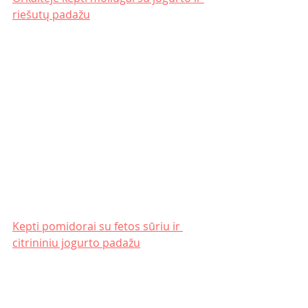
riešutų padažu
Kepti pomidorai su fetos sūriu ir 
citrininiu jogurto padažu