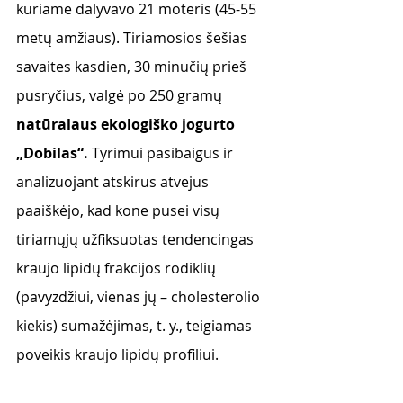
kuriame dalyvavo 21 moteris (45-55 
metų amžiaus). Tiriamosios šešias 
savaites kasdien, 30 minučių prieš 
pusryčius, valgė po 250 gramų 
natūralaus ekologiško jogurto 
„Dobilas“.
 Tyrimui pasibaigus ir 
analizuojant atskirus atvejus 
paaiškėjo, kad kone pusei visų 
tiriamųjų užfiksuotas tendencingas 
kraujo lipidų frakcijos rodiklių 
(pavyzdžiui, vienas jų – cholesterolio 
kiekis) sumažėjimas, t. y., teigiamas 
poveikis kraujo lipidų profiliui. 