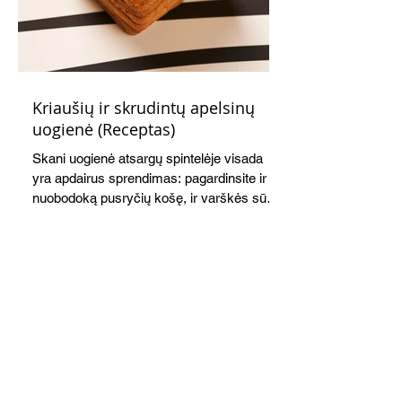
Kriaušių ir skrudintų apelsinų
uogienė (Receptas)
Skani uogienė atsargų spintelėje visada
yra apdairus sprendimas: pagardinsite ir
nuobodoką pusryčių košę, ir varškės sūrį,
o patiekę su mėgstamais sausainiais
pavaišinsite netikėtus svečius. Praktiškas
patarimas: laikykite uogienę nedideliuose
indeliuose.