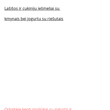
Lašišos ir cukinijų iešmeliai su 
kmynais bei jogurtu su riešutais
Orkaitėje kepti moliūgai su jogurto ir 