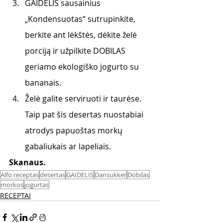
GAIDELIS sausainius 
„Kondensuotas“ sutrupinkite, 
berkite ant lėkštės, dėkite želė 
porciją ir užpilkite DOBILAS 
geriamo ekologiško jogurto su 
bananais. 
Želė galite serviruoti ir taurėse. 
Taip pat šis desertas nuostabiai 
atrodys papuoštas morkų 
gabaliukais ar lapeliais.
Skanaus. 
Alfo receptas
desertas
GAIDELIS
Dansukker
Dobilas
morkos
jogurtas
RECEPTAI