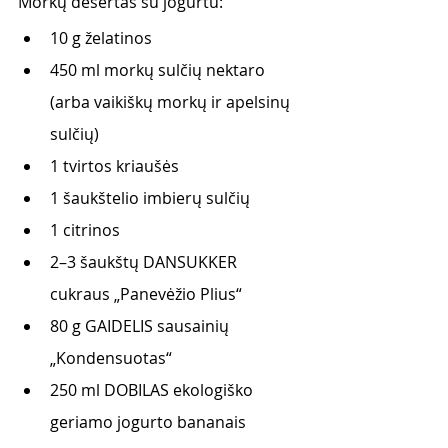
Morkų desertas su jogurtu:
10 g želatinos
450 ml morkų sulčių nektaro 
(arba vaikiškų morkų ir apelsinų 
sulčių)
1 tvirtos kriaušės
1 šaukštelio imbierų sulčių
1 citrinos 
2–3 šaukštų DANSUKKER 
cukraus „Panevėžio Plius“
80 g GAIDELIS sausainių 
„Kondensuotas“
250 ml DOBILAS ekologiško 
geriamo jogurto bananais