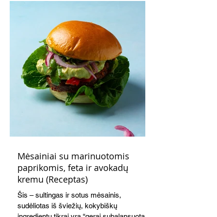
Mėsainiai su marinuotomis
paprikomis, feta ir avokadų
kremu (Receptas)
Šis – sultingas ir sotus mėsainis,
sudėliotas iš šviežių, kokybiškų
ingredientų tikrai yra “gerai subalansuotas