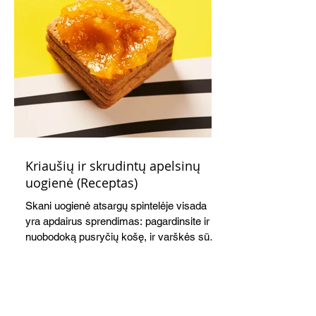
Kriaušių ir skrudintų apelsinų
uogienė (Receptas)
Skani uogienė atsargų spintelėje visada
yra apdairus sprendimas: pagardinsite ir
nuobodoką pusryčių košę, ir varškės sūrį,
o patiekę su mėgstamais sausainiais
pavaišinsite netikėtus svečius. Praktiškas
patarimas: laikykite uogienę nedideliuose
indeliuose.