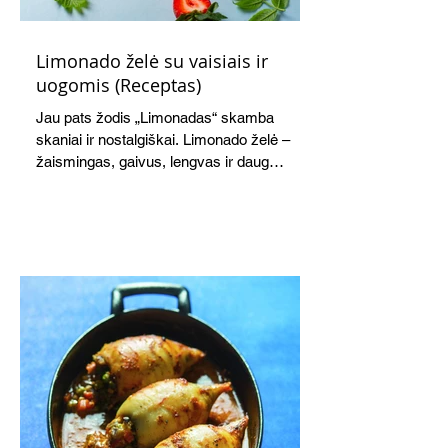
Limonado želė su vaisiais ir
uogomis (Receptas)
Jau pats žodis „Limonadas“ skamba
skaniai ir nostalgiškai. Limonado želė –
žaismingas, gaivus, lengvas ir daug
žadantis desertas, kuris tęsi visus savo
pažadus. Gaivus greipfrutų limonadas
subtiliai papildo saldžius vaisius, o ledų
kaušelis suteikia desertui ypatingo
švelnumo.