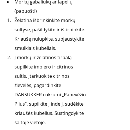
Morkų gabaliukų ar lapelių 
(papuošti)
Želatiną išbrinkinkite morkų 
sultyse, pašildykite ir ištirpinkite. 
Kriaušę nulupkite, supjaustykite 
smulkiais kubeliais. 
Į morkų ir želatinos tirpalą 
supilkite imbiero ir citrinos 
sultis, įtarkuokite citrinos 
žievelės, pagardinkite 
DANSUKKER cukrumi „Panevėžio 
Plius“, supilkite į indelį, sudėkite 
kriaušės kubelius. Sustingdykite 
šaltoje vietoje. 