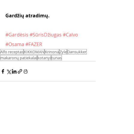
Gardžių atradimų.
#Gardėsis
#SūrisDžiugas
#Calvo
#Osama
#FAZER
Alfo receptas
KIKKOMAN
Krinona
Zyle
Dansukker
makaronų patiekalai
kotanyi
tunas