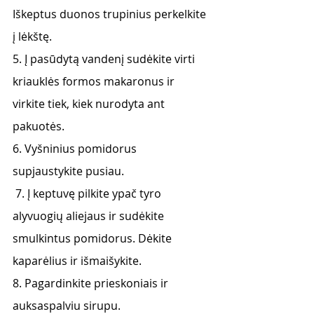
Iškeptus duonos trupinius perkelkite 
į lėkštę. 
5. Į pasūdytą vandenį sudėkite virti 
kriauklės formos makaronus ir 
virkite tiek, kiek nurodyta ant 
pakuotės. 
6. Vyšninius pomidorus 
supjaustykite pusiau.
 7. Į keptuvę pilkite ypač tyro 
alyvuogių aliejaus ir sudėkite 
smulkintus pomidorus. Dėkite 
kaparėlius ir išmaišykite. 
8. Pagardinkite prieskoniais ir 
auksaspalviu sirupu. 