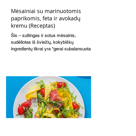
Mėsainiai su marinuotomis
paprikomis, feta ir avokadų
kremu (Receptas)
Šis – sultingas ir sotus mėsainis,
sudėliotas iš šviežių, kokybiškų
ingredientų tikrai yra “gerai subalansuotas
maistas”. Sotus, gardintas marinuotomis
paprikomis, trupinta feta ir švelniu avokadų
kremu labai tik pietums ar nevėlyvai
vakarienei, o ypač – visiems vasaros
susibėgimams ant pievelės prie namų.
Nepamirškite ir gėrimų. Prie šio mėsainio
skaniai dera gaivus aviečių ir apelsinų
kokteilis.