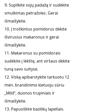
9. Supilkite sojų padažą ir sudėkite 
smulkintas petražoles. Gerai 
išmaišykite. 
10. Į troškintus pomidorus dėkite 
išvirusius makaronus ir gerai 
išmaišykite. 
11. Makaronus su pomidorais 
sudėkite į lėkštę, ant viršaus dėkite 
tuną savo sultyse. 
12. Viską apibarstykite tarkuotu 12 
mėn. brandinimo kietuoju sūriu 
„Mild“, duonos trupiniais ir 
išmaišykite. 
13. Papuoškite bazilikų lapeliais.