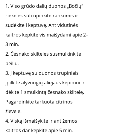
1. Viso grūdo dalių duonos „Bočių“ 
riekeles sutrupinkite rankomis ir 
sudėkite į keptuvę. Ant vidutinės 
kaitros kepkite vis maišydami apie 2–
3 min. 
2. Česnako skilteles susmulkinkite 
peiliu. 
3. Į keptuvę su duonos trupiniais 
įpilkite alyvuogių aliejaus kepimui ir 
dėkite 1 smulkintą česnako skiltelę. 
Pagardinkite tarkuota citrinos 
žievele. 
4. Viską išmaišykite ir ant žemos 
kaitros dar kepkite apie 5 min. 