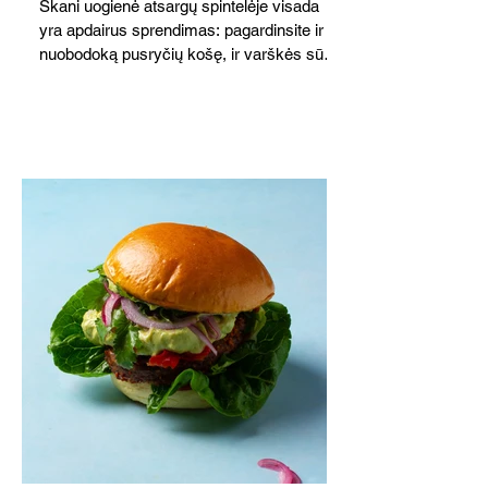
Skani uogienė atsargų spintelėje visada
yra apdairus sprendimas: pagardinsite ir
nuobodoką pusryčių košę, ir varškės sūrį,
o patiekę su mėgstamais sausainiais
pavaišinsite netikėtus svečius. Praktiškas
patarimas: laikykite uogienę nedideliuose
indeliuose.