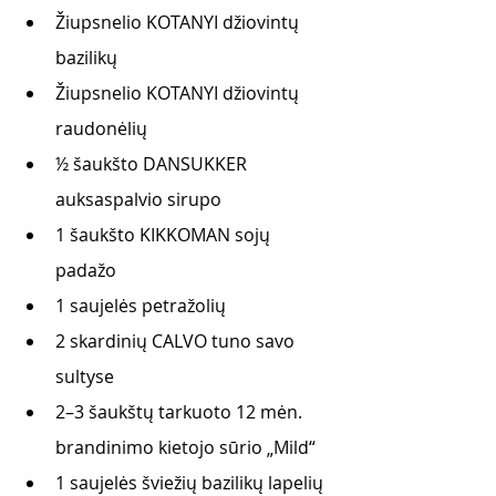
Žiupsnelio KOTANYI džiovintų 
bazilikų 
Žiupsnelio KOTANYI džiovintų 
raudonėlių
½ šaukšto DANSUKKER 
auksaspalvio sirupo 
1 šaukšto KIKKOMAN sojų 
padažo 
1 saujelės petražolių 
2 skardinių CALVO tuno savo 
sultyse 
2–3 šaukštų tarkuoto 12 mėn. 
brandinimo kietojo sūrio „Mild“ 
1 saujelės šviežių bazilikų lapelių 