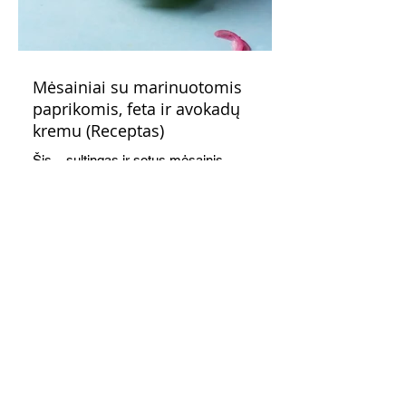
Mėsainiai su marinuotomis
paprikomis, feta ir avokadų
kremu (Receptas)
Šis – sultingas ir sotus mėsainis,
sudėliotas iš šviežių, kokybiškų
ingredientų tikrai yra “gerai subalansuotas
maistas”. Sotus, gardintas marinuotomis
paprikomis, trupinta feta ir švelniu avokadų
kremu labai tik pietums ar nevėlyvai
vakarienei, o ypač – visiems vasaros
susibėgimams ant pievelės prie namų.
Nepamirškite ir gėrimų. Prie šio mėsainio
skaniai dera gaivus aviečių ir apelsinų
kokteilis.