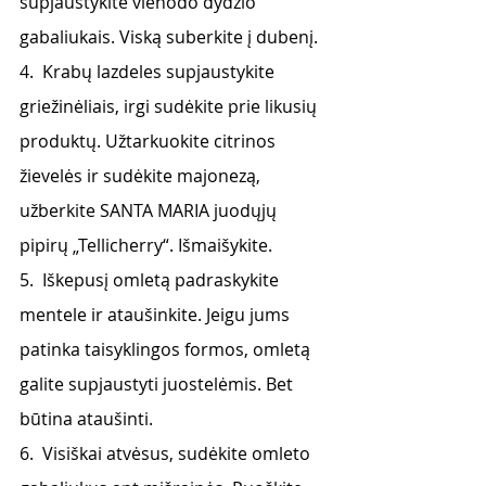
supjaustykite vienodo dydžio 
gabaliukais. Viską suberkite į dubenį.
4.  Krabų lazdeles supjaustykite 
griežinėliais, irgi sudėkite prie likusių 
produktų. Užtarkuokite citrinos 
žievelės ir sudėkite majonezą, 
užberkite SANTA MARIA juodųjų 
pipirų „Tellicherry“. Išmaišykite.
5.  Iškepusį omletą padraskykite 
mentele ir ataušinkite. Jeigu jums 
patinka taisyklingos formos, omletą 
galite supjaustyti juostelėmis. Bet 
būtina ataušinti.
6.  Visiškai atvėsus, sudėkite omleto 