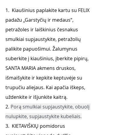
1.  Kiaušinius paplakite kartu su FELIX 
padažu „Garstyčių ir medaus“, 
petražoles ir laiškinius česnakus 
smulkiai supjaustykite, petražolių 
palikite papuošimui. Žalumynus 
suberkite į kiaušinius, įberkite pipirų, 
SANTA MARIA akmens druskos, 
išmaišykite ir kepkite keptuvėje su 
trupučiu aliejaus. Kai apačia iškeps, 
uždenkite ir išjunkite kaitrą.
2. 
Porą smulkiai supjaustykite, obuolį 
nulupkite, supjaustykite kubeliais.
3.  KIETAVIŠKIŲ pomidorus 