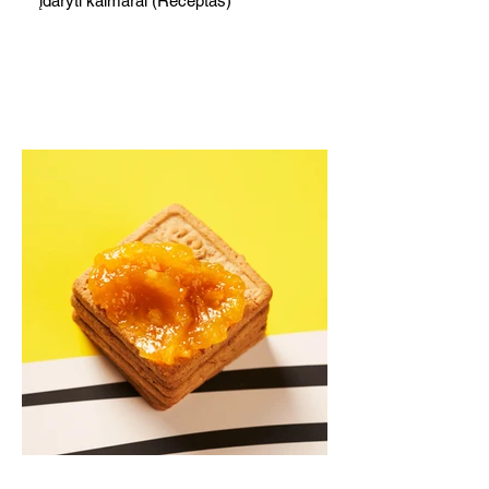
įdaryti kalmarai (Receptas)