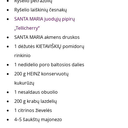
Ryšelio petražolių
Ryšelio laiškinių česnakų
SANTA MARIA juodųjų pipirų 
„Tellicherry“
SANTA MARIA akmens druskos
1 dėžutės KIETAVIŠKIŲ pomidorų 
rinkinio
1 nedidelio poro baltosios dalies
200 g HEINZ konservuotų 
kukurūzų 
1 nesaldaus obuolio
200 g krabų lazdelių
1 citrinos žievelės
4–5 šaukštų majonezo