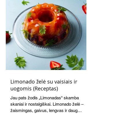
Limonado želė su vaisiais ir
uogomis (Receptas)
Jau pats žodis „Limonadas“ skamba
skaniai ir nostalgiškai. Limonado želė –
žaismingas, gaivus, lengvas ir daug
žadantis desertas, kuris tęsi visus savo
pažadus. Gaivus greipfrutų limonadas