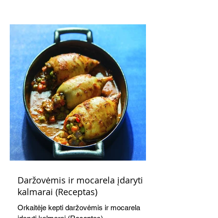
subtiliai papildo saldžius vaisius, o ledų
kaušelis suteikia desertui ypatingo
švelnumo.
Daržovėmis ir mocarela įdaryti
kalmarai (Receptas)
Orkaitėje kepti daržovėmis ir mocarela