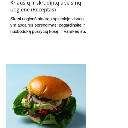
Kriaušių ir skrudintų apelsinų
uogienė (Receptas)
Skani uogienė atsargų spintelėje visada
yra apdairus sprendimas: pagardinsite ir
nuobodoką pusryčių košę, ir varškės sūrį,
o patiekę su mėgstamais sausainiais
pavaišinsite netikėtus svečius. Praktiškas
patarimas: laikykite uogienę nedideliuose
indeliuose.