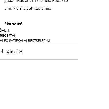
gabaliukus ant mišrainės. Puoškite 
smulkiomis petražolėmis. 
Skanaus! 
ŠALTI
RECEPTAI
ALFO PATIEKALAI BESTSELERIAI