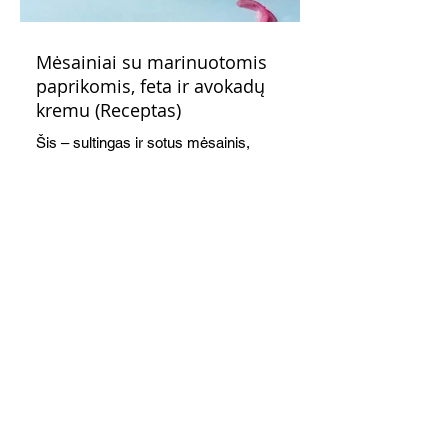
Mėsainiai su marinuotomis
paprikomis, feta ir avokadų
kremu (Receptas)
Šis – sultingas ir sotus mėsainis,
sudėliotas iš šviežių, kokybiškų
ingredientų tikrai yra “gerai subalansuotas
maistas”. Sotus, gardintas marinuotomis
paprikomis, trupinta feta ir švelniu avokadų
kremu labai tik pietums ar nevėlyvai
vakarienei, o ypač – visiems vasaros
susibėgimams ant pievelės prie namų.
Nepamirškite ir gėrimų. Prie šio mėsainio
skaniai dera gaivus aviečių ir apelsinų
kokteilis.