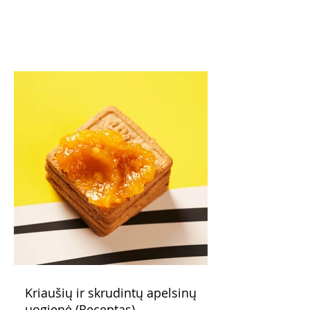
Kriaušių ir skrudintų apelsinų
uogienė (Receptas)