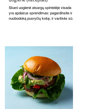
Skani uogienė atsargų spintelėje visada
yra apdairus sprendimas: pagardinsite ir
nuobodoką pusryčių košę, ir varškės sūrį,
o patiekę su mėgstamais sausainiais
pavaišinsite netikėtus svečius. Praktiškas
patarimas: laikykite uogienę nedideliuose
indeliuose.