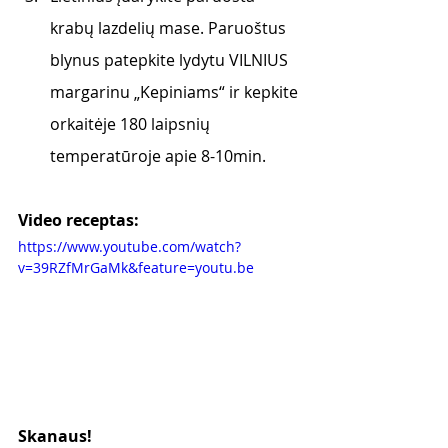
krabų lazdelių mase. Paruoštus 
blynus patepkite lydytu VILNIUS 
margarinu „Kepiniams“ ir kepkite 
orkaitėje 180 laipsnių 
temperatūroje apie 8-10min.
Video receptas: 
https://www.youtube.com/watch?
v=39RZfMrGaMk&feature=youtu.be
Skanaus! 