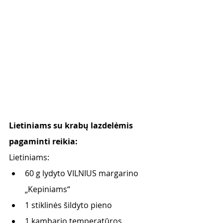
Lietiniams su krabų lazdelėmis 
pagaminti reikia: 
Lietiniams:
60 g lydyto VILNIUS margarino 
„Kepiniams“
1 stiklinės šildyto pieno 
1 kambario temperatūros 