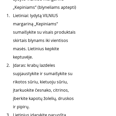
„Kepiniams“ (blyneliams aptepti)
Lietiniai: lydytą VILNIUS 
margariną „Kepiniams“ 
sumaišykite su visais produktais 
skirtais blynams iki vientisos 
masės. Lietinius kepkite 
keptuvėje. 
Įdaras: krabų lazdeles 
supjaustykite ir sumaišykite su 
rikotos sūriu, kietuoju sūriu, 
įtarkuokite česnako, citrinos, 
įberkite kapotų žolelių, druskos 
ir pipirų.
Lietinius įdarykite paruošta 