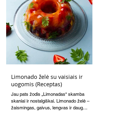
Limonado želė su vaisiais ir
uogomis (Receptas)
Jau pats žodis „Limonadas“ skamba
skaniai ir nostalgiškai. Limonado želė –
žaismingas, gaivus, lengvas ir daug
žadantis desertas, kuris tęsi visus savo
pažadus. Gaivus greipfrutų limonadas
subtiliai papildo saldžius vaisius, o ledų
kaušelis suteikia desertui ypatingo