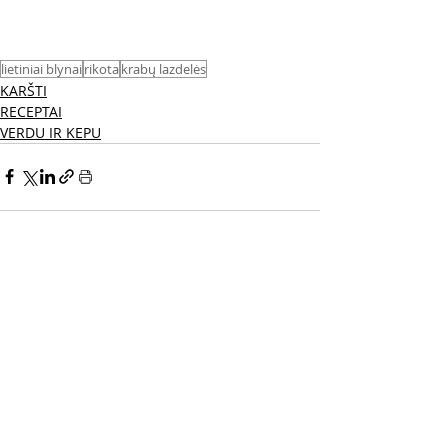
lietiniai blynai
rikota
krabų lazdelės
KARŠTI
RECEPTAI
VERDU IR KEPU