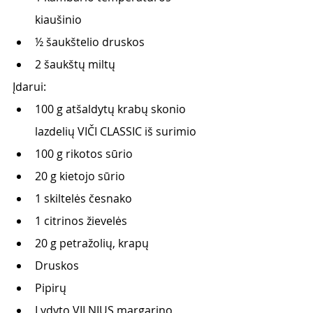
kiaušinio 
½ šaukštelio druskos
2 šaukštų miltų
Įdarui:
100 g atšaldytų krabų skonio 
lazdelių VIČI CLASSIC iš surimio
100 g rikotos sūrio
20 g kietojo sūrio 
1 skiltelės česnako
1 citrinos žievelės
20 g petražolių, krapų
Druskos
Pipirų
Lydyto VILNIUS margarino 