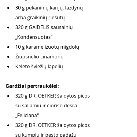
30 g pekaninių karijų, lazdynų 
arba graikinių riešutų
320 g GAIDELIS sausainių 
„Kondensuotas“ 
10 g karamelizuotų migdolų
Žiupsnelio cinamono
Keleto šviežių lapelių
Gardžiai pertraukėlei:
320 g DR. OETKER šaldytos picos 
su saliamiu ir čioriso dešra 
„Feliciana“
320 g DR. OETKER šaldytos picos 
su kumpiu ir pesto padažu 