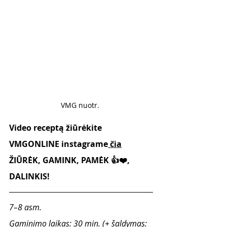
VMG nuotr. 
Video receptą žiūrėkite 
VMGONLINE instagrame
 čia
ŽIŪRĖK, GAMINK, PAMĖK 👍❤️, 
DALINKIS!
7–8 asm.
Gaminimo laikas: 30 min. (+ šaldymas: 