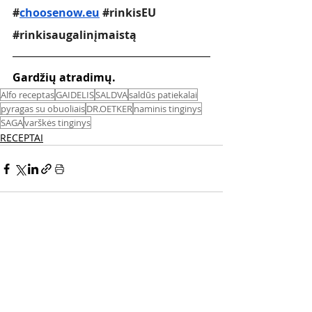
#
choosenow.eu
#rinkisEU
#rinkisaugalinįmaistą
Gardžių atradimų.
Alfo receptas
GAIDELIS
SALDVA
saldūs patiekalai
pyragas su obuoliais
DR.OETKER
naminis tinginys
SAGA
varškės tinginys
RECEPTAI