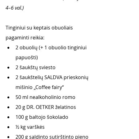
4–6 val.) 
Tinginiui su keptais obuoliais 
pagaminti reikia:
2 obuolių (+ 1 obuolio tinginiui 
papuošti) 
2 šaukštų sviesto
2 šaukštelių SALDVA prieskonių 
mišinio „Coffee fairy“
50 ml nealkoholinio romo
20 g DR. OETKER želatinos
100 g baltojo šokolado
½ kg varškės
200 g saldinto sutirštinto pieno