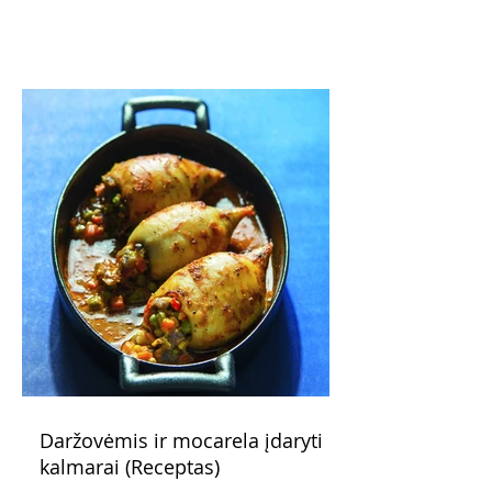
pažadus. Gaivus greipfrutų limonadas
subtiliai papildo saldžius vaisius, o ledų
kaušelis suteikia desertui ypatingo
švelnumo.
Daržovėmis ir mocarela įdaryti
kalmarai (Receptas)