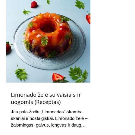
Limonado želė su vaisiais ir
uogomis (Receptas)
Jau pats žodis „Limonadas“ skamba
skaniai ir nostalgiškai. Limonado želė –
žaismingas, gaivus, lengvas ir daug
žadantis desertas, kuris tęsi visus savo