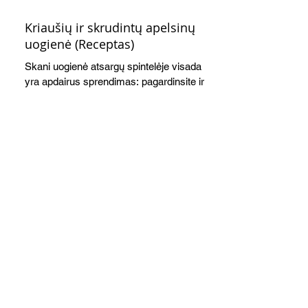
Kriaušių ir skrudintų apelsinų
uogienė (Receptas)
Skani uogienė atsargų spintelėje visada
yra apdairus sprendimas: pagardinsite ir
nuobodoką pusryčių košę, ir varškės sūrį,
o patiekę su mėgstamais sausainiais
pavaišinsite netikėtus svečius. Praktiškas
patarimas: laikykite uogienę nedideliuose
indeliuose.