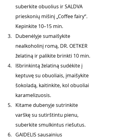
suberkite obuolius ir SALDVA 
prieskonių mišinį „Coffee fairy“. 
Kepinkite 10–15 min.
Dubenėlyje sumaišykite 
nealkoholinį romą, DR. OETKER 
želatiną ir palikite brinkti 10 min.
Išbrinkintą želatiną sudėkite į 
keptuvę su obuoliais, įmaišykite 
šokoladą, kaitinkite, kol obuoliai 
karamelizuosis.
Kitame dubenyje sutrinkite 
varškę su sutirštintu pienu, 
suberkite smulkintus riešutus.
GAIDELIS sausainius 