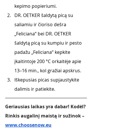
kepimo popieriumi.
DR. OETKER šaldytą picą su 
saliamiu ir čioriso dešra 
„Feliciana“ bei DR. OETKER 
šaldytą picą su kumpiu ir pesto 
padažu „Feliciana“ kepkite 
įkaitintoje 200 °C orkaitėje apie 
13–16 min., kol gražiai apskrus.
Iškepusias picas supjaustykite 
dalimis ir patiekite. 
Geriausias laikas yra dabar! Kodėl? 
Rinkis augalinį maistą ir sužinok – 
www.choosenow.eu