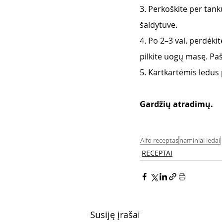
3. Perkoškite per tankų
šaldytuve. 
4. Po 2–3 val. perdėkite
pilkite uogų masę. Paš
5. Kartkartėmis ledus
Gardžių atradimų.
Alfo receptas
naminiai ledai
RECEPTAI
Susiję įrašai