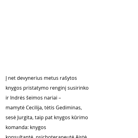
Į net devynerius metus rašytos 
knygos pristatymo renginį susirinko 
ir Indrės šeimos nariai –
mamytė Cecilija, tėtis Gediminas, 
sesė Jurgita, taip pat knygos kūrimo 
komanda: knygos
konsultantė, psichoterapeutė Aistė 