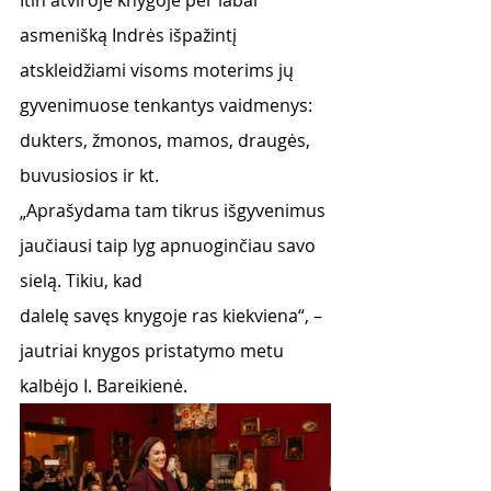
Itin atviroje knygoje per labai 
asmenišką Indrės išpažintį 
atskleidžiami visoms moterims jų
gyvenimuose tenkantys vaidmenys: 
dukters, žmonos, mamos, draugės, 
buvusiosios ir kt.
„Aprašydama tam tikrus išgyvenimus 
jaučiausi taip lyg apnuoginčiau savo 
sielą. Tikiu, kad
dalelę savęs knygoje ras kiekviena“, – 
jautriai knygos pristatymo metu 
kalbėjo I. Bareikienė.