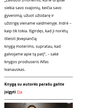
„Žaviuosi žmonėmis, kurie drąsiai 
siekia savo svajonių, keičia savo 
gyvenimą, užuot užsidarę ir
užstrigę viename vaidmenyje. Indrė – 
kaip tik tokia. Išgirdęs, kad ji norėtų 
išleisti įkvepiančią
knygą moterims, supratau, kad 
galvojame apie tą patį“, – sakė 
knygos prodiuseris Alfas
Ivanauskas.
Knygą su autorės parašu galite 
įsigyti 
čia