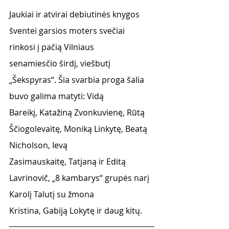
Jaukiai ir atvirai debiutinės knygos 
šventei garsios moters svečiai 
rinkosi į pačią Vilniaus
senamiesčio širdį, viešbutį 
„Šekspyras“. Šia svarbia proga šalia 
buvo galima matyti: Vidą
Bareikį, Katažiną Zvonkuvienę, Rūtą 
Ščiogolevaitę, Moniką Linkytę, Beatą 
Nicholson, Ievą
Zasimauskaitę, Tatjaną ir Editą 
Lavrinovič, „8 kambarys“ grupės narį 
Karolį Talutį su žmona
Kristina, Gabiją Lokytę ir daug kitų.