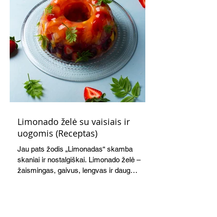
Limonado želė su vaisiais ir
uogomis (Receptas)
Jau pats žodis „Limonadas“ skamba
skaniai ir nostalgiškai. Limonado želė –
žaismingas, gaivus, lengvas ir daug
žadantis desertas, kuris tęsi visus savo
pažadus. Gaivus greipfrutų limonadas
subtiliai papildo saldžius vaisius, o ledų
kaušelis suteikia desertui ypatingo