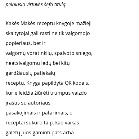
pelniusio virtuvės šefo titulą.
Kakės Makės receptų knygoje mažieji 
skaitytojai gali rasti ne tik valgomojo 
popieriaus, bet ir
valgomų voratinklių, spalvoto sniego, 
neatsivalgomų ledų bei kitų 
gardžiausių patiekalų
receptų. Knyga papildyta QR kodais, 
kurie leidžia žiūrėti trumpus vaizdo 
įrašus su autoriaus
pasakojimais ir patarimais, o 
receptai sukurti taip, kad vaikas 
galėtų juos gaminti pats arba