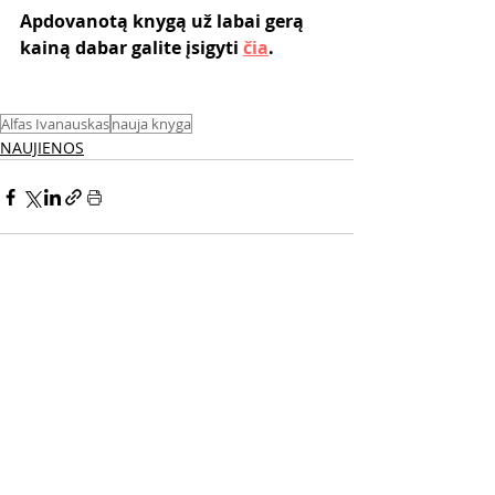
Apdovanotą knygą už labai gerą 
kainą dabar galite įsigyti 
čia
. 
Alfas Ivanauskas
nauja knyga
NAUJIENOS