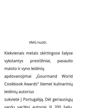
VMG nuotr. 
Kiekvienais metais skirtingose šalyse 
vykstantys prestižiniai, pasaulio 
maisto ir vyno leidinių
apdovanojimai „Gourmand World 
Cookbook Awards“ šiemet kulinarinių 
leidinių autorius
sukvietė į Portugaliją. Dėl geriausiųjų 
vardų varžėsi autoriai iš 200 šalių. 