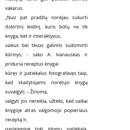
vakarus.
„Nuo pat pradžių norėjau sukurti 
išskirtinį leidinį, kuris būtų ne tik 
knyga, bet ir interaktyvus,
vaikus bei tėvus galintis sudominti 
kūrinys, - sako A. Ivanauskas ir 
priduria receptus knygai
kūręs ir patiekalus fotografavęs taip, 
kad skaitytojams norėtųsi knygą 
suvalgyti. – Žinoma,
valgyti jos nereikia, užteks, kad vaikai 
knygoje atras valgomojo popieriaus 
receptą ir,
pasigaminę tokį įdomų patiekalą, 