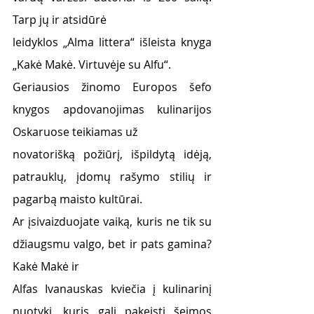
Tarp jų ir atsidūrė
leidyklos „Alma littera“ išleista knyga 
„Kakė Makė. Virtuvėje su Alfu“.
Geriausios žinomo Europos šefo 
knygos apdovanojimas kulinarijos 
Oskaruose teikiamas už
novatorišką požiūrį, išpildytą idėją, 
patrauklų, įdomų rašymo stilių ir 
pagarbą maisto kultūrai.
Ar įsivaizduojate vaiką, kuris ne tik su 
džiaugsmu valgo, bet ir pats gamina? 
Kakė Makė ir
Alfas Ivanauskas kviečia į kulinarinį 
nuotykį, kuris gali pakeisti šeimos 