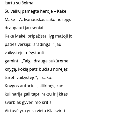
kartu su šeima.
Su vaikų pamėgta heroje – Kake 
Make – A. Ivanauskas sako norėjęs 
draugauti jau seniai.
Kakė Makė, pripažįsta, lyg mažoji jo 
paties versija: išradinga ir jau 
vaikystėje mėgstanti
gaminti. „Taigi, drauge sukūrėme 
knygą, kokią pats būčiau norėjęs 
turėti vaikystėje“, – sako.
Knygos autorius įsitikinęs, kad 
kulinarija gali tapti raktu ir į kitas 
svarbias gyvenimo sritis.
Virtuvė yra gera vieta išlaisvinti 