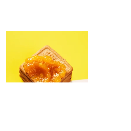
Kriaušių ir skrudintų apelsinų