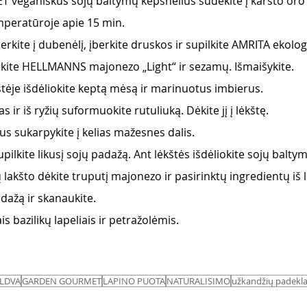
eganiškus sojų baltymų kepsnelius sudėkite į karšto oro g
mperatūroje apie 15 min.
berkite į dubenėlį, įberkite druskos ir supilkite AMRITA ekolo
įdėkite HELLMANNS majonezo „Light“ ir sezamų. Išmaišykite.
štėje išdėliokite keptą mėsą ir marinuotus imbierus.
 ir iš ryžių suformuokite rutuliuką. Dėkite jį į lėkštę.
us sukarpykite į kelias mažesnes dalis.
pilkite likusį sojų padažą. Ant lėkštės išdėliokite sojų balty
lakšto dėkite truputį majonezo ir pasirinktų ingredientų iš l
adažą ir skanaukite.
s bazilikų lapeliais ir petražolėmis. 
LDVA
GARDEN GOURMET
LAPINO PUOTA
NATURALISIMO
užkandžių padėkl