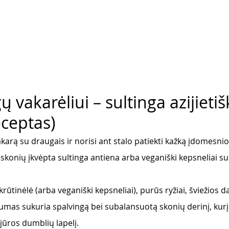
ų vakarėliui – sultinga azijieti
eceptas)
akarą su draugais ir norisi ant stalo patiekti kažką įdomesnio
ų skonių įkvėpta sultinga antiena arba veganiški kepsneliai su
rūtinėlė (arba veganiški kepsneliai), purūs ryžiai, šviežios d
umas sukuria spalvingą bei subalansuotą skonių derinį, kurį
 jūros dumblių lapelį. 