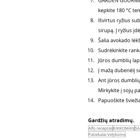
GARDEN GOURMET v
kepkite 180 °C te
Išvirtus ryžius su
sirupą. Į ryžius 
Šalia avokado lėk
Sudrėkinkite rankas
Jūros dumblių lap
Į mažą dubenėlį su
Ant jūros dumblių 
Mirkykite į sojų p
Papuoškite šviežiai
Gardžių atradimų. 
Alfo receptas
KIKKOMAN
SA
Patiekalai Velykoms