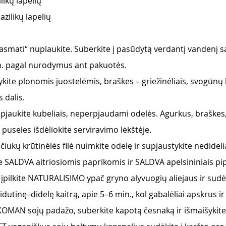
likų lapelių 
azilikų lapelių 
asmati“ nuplaukite. Suberkite į pasūdytą verdantį vandenį san
in. pagal nurodymus ant pakuotės.
kite plonomis juostelėmis, braškes – griežinėliais, svogūnų 
 dalis. 
pjaukite kubeliais, neperpjaudami odelės. Agurkus, braškes
 puseles išdėliokite serviravimo lėkštėje.
kų krūtinėlės filė nuimkite odelę ir supjaustykite nedideliai
 SALDVA aitriosiomis paprikomis ir SALDVA apelsininiais pip
ę įpilkite NATURALISIMO ypač gryno alyvuogių aliejaus ir sudė
idutinę–didelę kaitrą, apie 5–6 min., kol gabalėliai apskrus ir
KKOMAN sojų padažo, suberkite kapotą česnaką ir išmaišykite