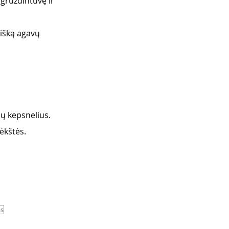
ruzdintuvę ir 
gišką agavų 
mų kepsnelius.
ėkštės. 
as