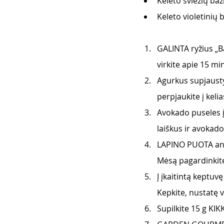
Keleto šviežių bazi
Keleto violetinių b
GALINTA ryžius „B
virkite apie 15 m
Agurkus supjausty
perpjaukite į kelias
Avokado puseles į
laiškus ir avokado
LAPINO PUOTA ančiu
Mėsą pagardinkite
Į įkaitintą keptuv
Kepkite, nustatę v
Supilkite 15 g KI