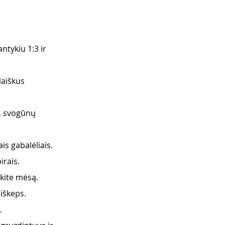
tykiu 1:3 ir 
laiškus 
, svogūnų 
s gabalėliais. 
irais.
kite mėsą. 
 iškeps.
.