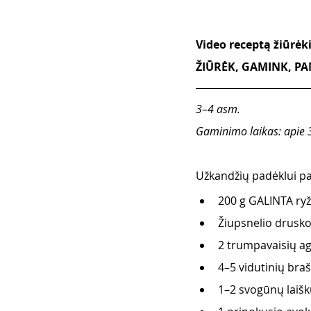
Video receptą žiūrė
ŽIŪRĖK, GAMINK, PAM
3–4 asm.
Gaminimo laikas: apie 
Užkandžių padėklui par
200 g GALINTA ryž
Žiupsnelio drusko
2 trumpavaisių a
4–5 vidutinių braš
1–2 svogūnų laišk