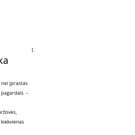
ška
 nei įprastas 
 pagardais  – 
aržovės, 
 kiekvienas 