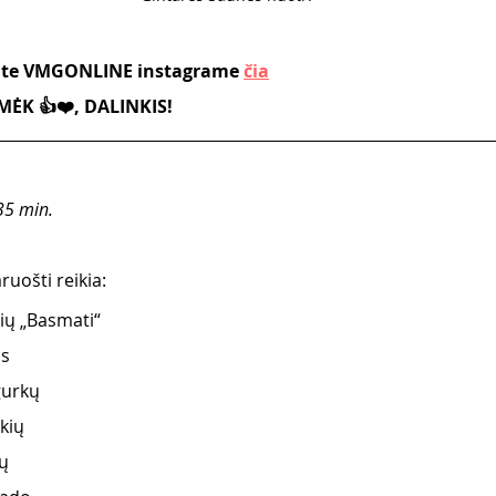
kite VMGONLINE instagrame 
čia
ĖK 👍❤️, DALINKIS!
35 min.
uošti reikia:
ių „Basmati“
s 
gurkų 
kių  
ų  