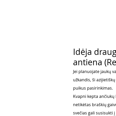
Idėja draug
antiena (R
Jei planuojate jaukų v
užkandis, ši azijietišk
puikus pasirinkimas. 
Kvapni kepta ančiukų k
netikėtas braškių gaiv
svečias gali susisukti į