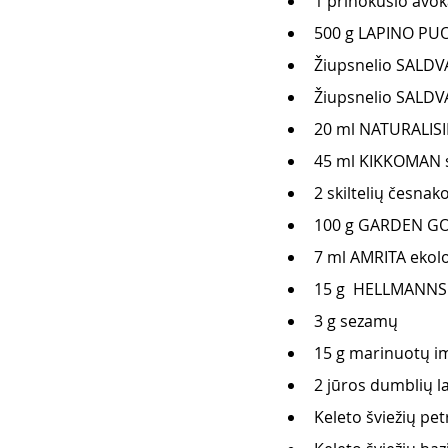
1 prinokusio avo
500 g LAPINO PUOT
Žiupsnelio SALDVA
Žiupsnelio SALDVA
20 ml NATURALISIM
45 ml KIKKOMAN s
2 skiltelių česnako
100 g GARDEN GOU
7 ml AMRITA ekolo
15 g  HELLMANNS 
3 g sezamų
15 g marinuotų im
2 jūros dumblių l
Keleto šviežių pet