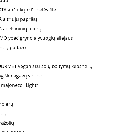
kado 
A ančiukų krūtinėlės filė
 aitriųjų paprikų
 apelsininių pipirų 
O ypač gryno alyvuogių aliejaus 
ojų padažo 
 
RMET veganiškų sojų baltymų kepsnelių 
giško agavų sirupo 
majonezo „Light“ 
bierų  
apų 
ražolių 