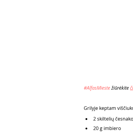
#AlfasMieste
 žiūrėkite 
č
Grilyje keptam viščiuku
2 skiltelių česnako
20 g imbiero 