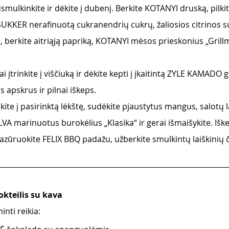
smulkinkite ir dėkite į dubenį. Berkite KOTANYI druską, pil
KKER nerafinuotą cukranendrių cukrų, žaliosios citrinos su
ų, berkite aitriąją papriką, KOTANYI mėsos prieskonius „Grill
 įtrinkite į viščiuką ir dėkite kepti į įkaitintą ZYLE KAMADO g
as apskrus ir pilnai iškeps. 
lkite į pasirinktą lėkštę, sudėkite pjaustytus mangus, salotų 
VA marinuotus burokėlius „Klasika“ ir gerai išmaišykite. Iške
paglazūruokite FELIX BBQ padažu, užberkite smulkintų laiškinių
okteilis su kava
nti reikia: