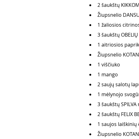
2 šaukštų KIKKO
Žiupsnelio DANSU
1 žaliosios citrino
3 šaukštų OBELIŲ 
1 aitriosios papri
Žiupsnelio KOTAN
1 viščiuko 
1 mango 
2 saujų salotų lap
1 mėlynojo svogū
3 šaukštų SPILVA 
2 šaukštų FELIX 
1 saujos laiškinių
Žiupsnelio KOTAN