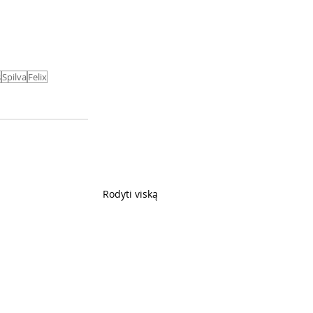
s
Spilva
Felix
Rodyti viską