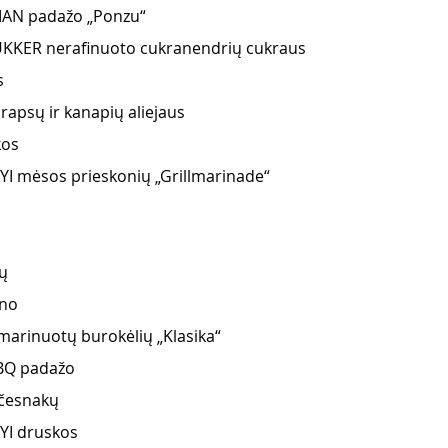
MAN padažo „Ponzu“
KKER nerafinuoto cukranendrių cukraus 
s
rapsų ir kanapių aliejaus 
kos 
YI mėsos prieskonių „Grillmarinade“
ų 
no 
marinuotų burokėlių „Klasika“
BBQ padažo 
 česnakų
YI druskos 