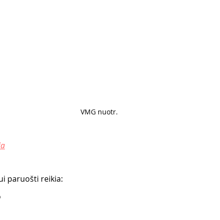
VMG nuotr. 
ia
i paruošti reikia:
  