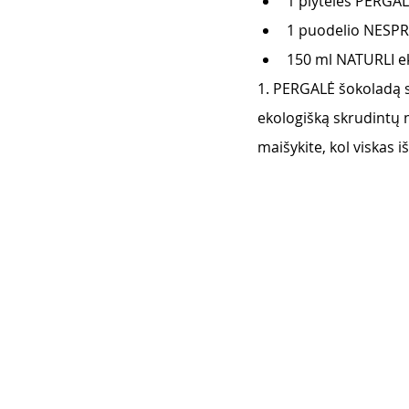
1 plytelės PERGA
1 puodelio NESPR
150 ml NATURLI e
1. PERGALĖ šokoladą 
ekologišką skrudintų mi
maišykite, kol viskas i