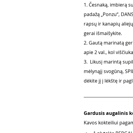
1. Česnaką, imbierą su
padažą „Ponzu“, DANSU
rapsų ir kanapių aliej
gerai išmaišykite. 
2. Gautą marinatą gerai
apie 2 val., kol viščiuk
3.  Likusį marintą supi
mėlynąjį svogūną, SPIL
dėkite jį į lėkštę ir 
Gardusis augalinis k
Kavos kokteiliui pagami