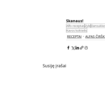
Skanaus! 
Alfo receptas
Zyle
Dansukke
Kavos kokteilis
RECEPTAI
ALFAS ČIRŠ
Susiję įrašai