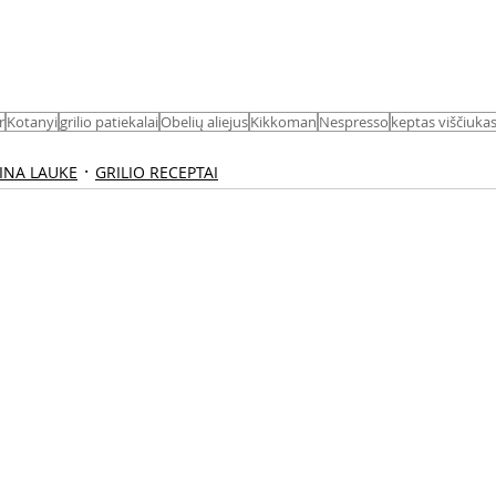
r
Kotanyi
grilio patiekalai
Obelių aliejus
Kikkoman
Nespresso
keptas viščiuka
KINA LAUKE
GRILIO RECEPTAI