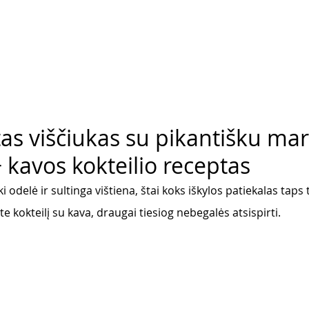
tas viščiukas su pikantišku mar
 kavos kokteilio receptas
i odelė ir sultinga vištiena, štai koks iškylos patiekalas taps 
te kokteilį su kava, draugai tiesiog nebegalės atsispirti.