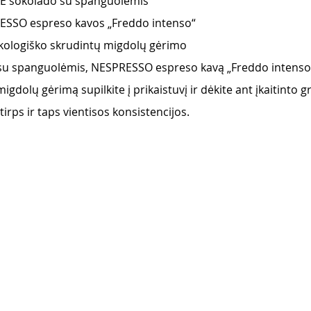
LĖ šokolado su spanguolėmis
ESSO espreso kavos „Freddo intenso“
kologiško skrudintų migdolų gėrimo 
su spanguolėmis, NESPRESSO espreso kavą „Freddo intenso
gdolų gėrimą supilkite į prikaistuvį ir dėkite ant įkaitinto gri
štirps ir taps vientisos konsistencijos.