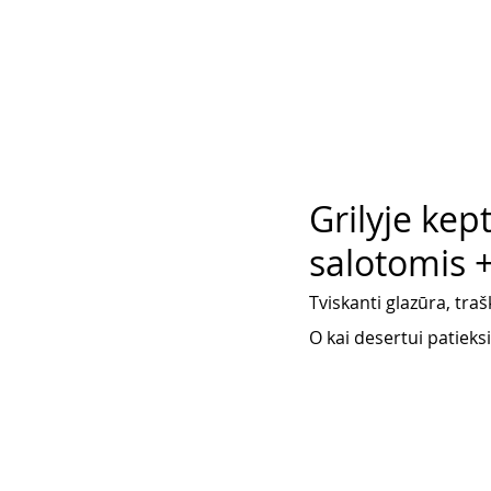
Grilyje kep
salotomis +
Tviskanti glazūra, trašk
O kai desertui patieksi