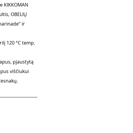
kite KIKKOMAN 
ltis, OBELIŲ 
marinade“ ir 
rilį 120 °C temp. 
lapus, pjaustytą 
pus viščiukui 
 česnakų.