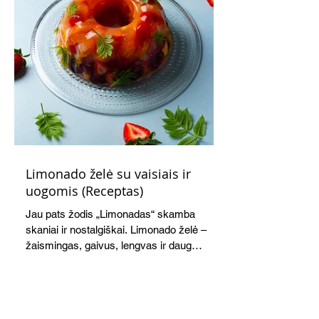
Limonado želė su vaisiais ir
uogomis (Receptas)
Jau pats žodis „Limonadas“ skamba
skaniai ir nostalgiškai. Limonado želė –
žaismingas, gaivus, lengvas ir daug
žadantis desertas, kuris tęsi visus savo
pažadus. Gaivus greipfrutų limonadas
subtiliai papildo saldžius vaisius, o ledų
kaušelis suteikia desertui ypatingo