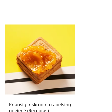
Kriaušių ir skrudintų apelsinų
uogienė (Receptas)