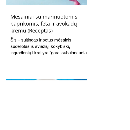
Mėsainiai su marinuotomis
paprikomis, feta ir avokadų
kremu (Receptas)
Šis – sultingas ir sotus mėsainis,
sudėliotas iš šviežių, kokybiškų
ingredientų tikrai yra “gerai subalansuotas
maistas”. Sotus, gardintas marinuotomis
paprikomis, trupinta feta ir švelniu avokadų
kremu labai tik pietums ar nevėlyvai
vakarienei, o ypač – visiems vasaros
susibėgimams ant pievelės prie namų.
Nepamirškite ir gėrimų. Prie šio mėsainio
skaniai dera gaivus aviečių ir apelsinų
kokteilis.