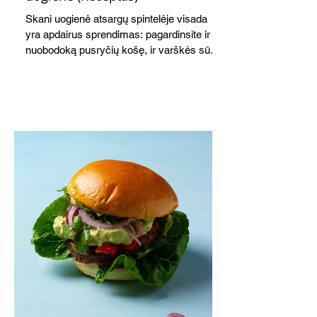
Skani uogienė atsargų spintelėje visada
yra apdairus sprendimas: pagardinsite ir
nuobodoką pusryčių košę, ir varškės sūrį,
o patiekę su mėgstamais sausainiais
pavaišinsite netikėtus svečius. Praktiškas
patarimas: laikykite uogienę nedideliuose
indeliuose.