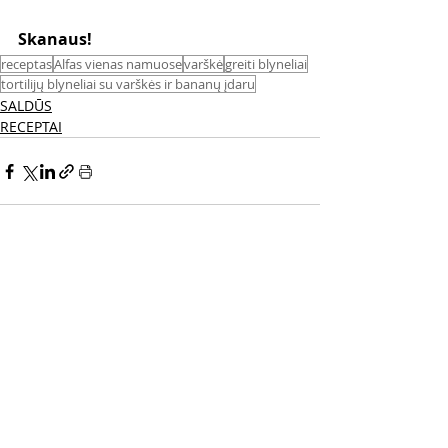
Skanaus! 
receptas
Alfas vienas namuose
varškė
greiti blyneliai
tortilijų blyneliai su varškės ir bananų įdaru
SALDŪS
RECEPTAI