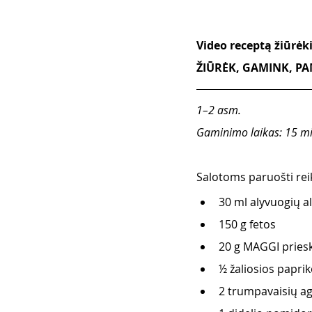
Video receptą žiūrė
ŽIŪRĖK, GAMINK, PAM
1–2 asm. 
Gaminimo laikas: 15 mi
Salotoms paruošti reik
30 ml alyvuogių al
150 g fetos 
20 g MAGGI priesk
½ žaliosios paprik
2 trumpavaisių a