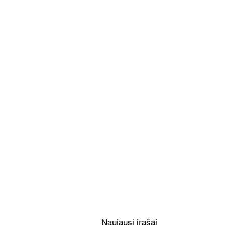
Jautienos kepsnio salotos su
feta ir kuskusu (Receptas)
Naujausi įrašai