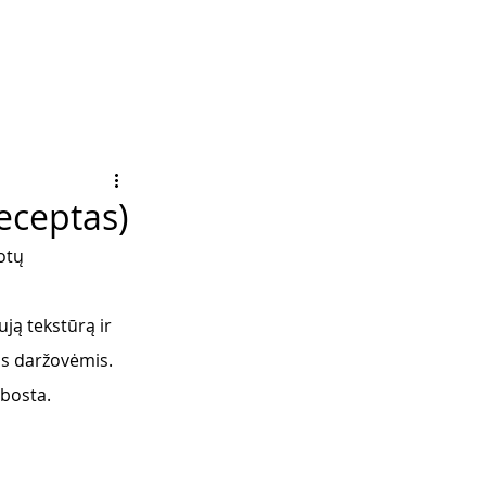
Receptas)
otų 
ją tekstūrą ir 
is daržovėmis. 
bosta. 