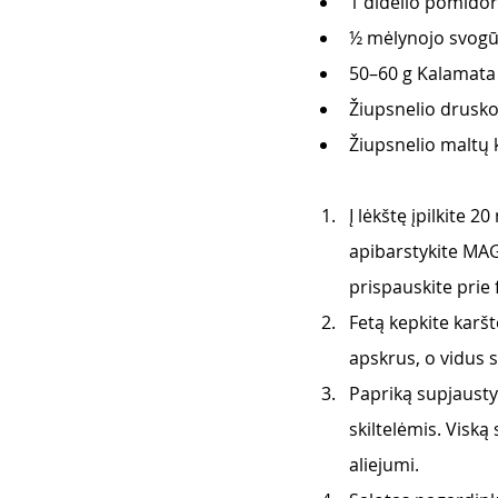
1 didelio pomidor
½ mėlynojo svogū
50–60 g Kalamata 
Žiupsnelio drusko
Žiupsnelio maltų 
Į lėkštę įpilkite 2
apibarstykite MAG
prispauskite prie f
Fetą kepkite karšt
apskrus, o vidus 
Papriką supjausty
skiltelėmis. Viską
aliejumi.