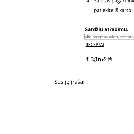
Salotas pagardinki
patiekite iš karto.
Gardžių atradimų.
Alfo receptas
salotų recepta
RECEPTAI
Susiję įrašai