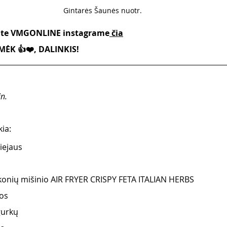
Gintarės Šaunės nuotr. 
kite VMGONLINE instagrame
 čia
ĖK 👍❤️, DALINKIS!
n. 
ia:
iejaus 
onių mišinio AIR FRYER CRISPY FETA ITALIAN HERBS  
os 
gurkų 