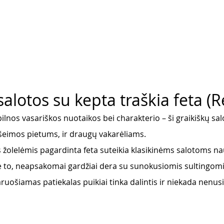
salotos su kepta traškia feta (
pilnos vasariškos nuotaikos bei charakterio – ši graikiškų sal
r šeimos pietums, ir draugų vakarėliams.  
žolelėmis pagardinta feta suteikia klasikinėms salotoms nau
 be to, neapsakomai gardžiai dera su sunokusiomis sultingom
uošiamas patiekalas puikiai tinka dalintis ir niekada nenusi