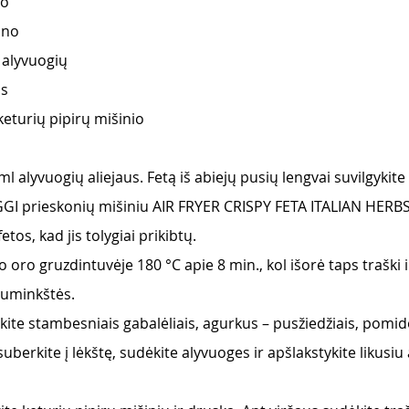
o 
no 
alyvuogių  
s 
keturių pipirų mišinio
0 ml alyvuogių aliejaus. Fetą iš abiejų pusių lengvai suvilgykite
GI prieskonių mišiniu AIR FRYER CRISPY FETA ITALIAN HERBS. 
etos, kad jis tolygiai prikibtų.
o oro gruzdintuvėje 180 °C apie 8 min., kol išorė taps traški i
suminkštės.
kite stambesniais gabalėliais, agurkus – pusžiedžiais, pomid
 suberkite į lėkštę, sudėkite alyvuoges ir apšlakstykite likusiu