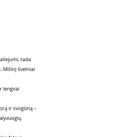
 aliejumi, tada 
Mišinį švelniai 
r lengvai 
orą ir svogūną – 
 alyvuogių 