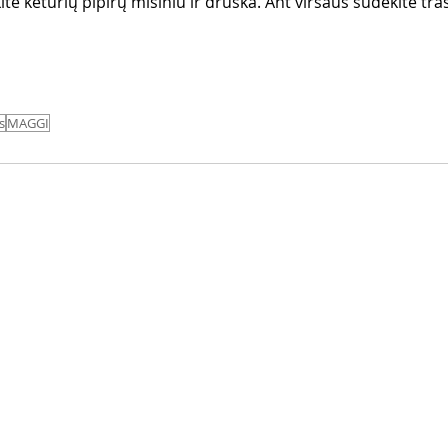
te keturių pipirų mišiniu ir druska. Ant viršaus sudėkite trašk
s
MAGGI