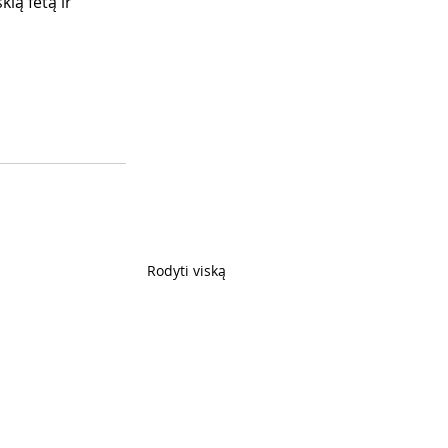
ią fetą ir 
Rodyti viską